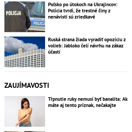
Poľsko po útokoch na Ukrajincov:
Polícia tvrdí, že trestné činy z
nenávisti sú zriedkavé
Ruská strana žiada vyradiť opozíciu z
volieb: Jabloko čelí návrhu na zákaz
účasti
ZAUJÍMAVOSTI
Tŕpnutie ruky nemusí byť banalita: Ak
máte aj tento príznak, nečakajte