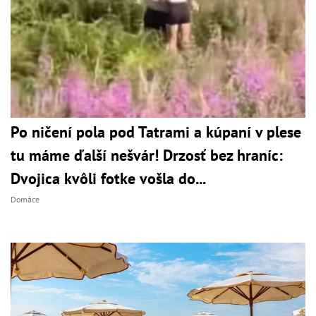
Po ničení pola pod Tatrami a kúpaní v plese
tu máme ďalší nešvár! Drzosť bez hraníc:
Dvojica kvôli fotke vošla do...
Domáce