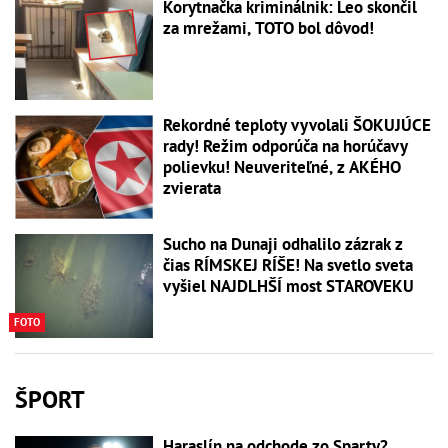
Korytnačka kriminálnik: Leo skončil
za mrežami, TOTO bol dôvod!
Rekordné teploty vyvolali ŠOKUJÚCE
rady! Režim odporúča na horúčavy
polievku! Neuveriteľné, z AKÉHO
zvierata
Sucho na Dunaji odhalilo zázrak z
čias RÍMSKEJ RÍŠE! Na svetlo sveta
vyšiel NAJDLHŠÍ most STAROVEKU
FOTO
ŠPORT
Haraslín na odchode zo Sparty?