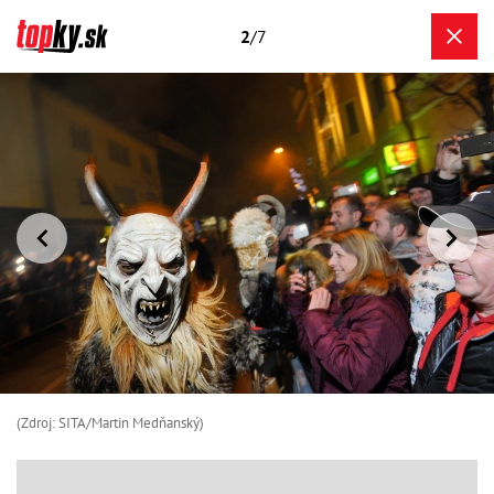
2
/7
(Zdroj: SITA/Martin Medňanský)