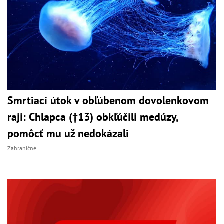
Smrtiaci útok v obľúbenom dovolenkovom
raji: Chlapca (†13) obkľúčili medúzy,
pomôcť mu už nedokázali
Zahraničné