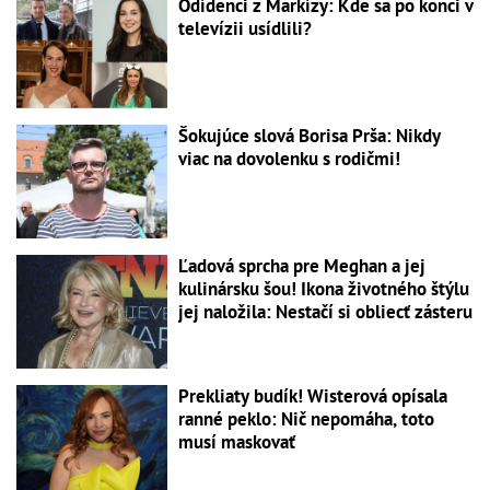
Odídenci z Markízy: Kde sa po konci v
televízii usídlili?
Šokujúce slová Borisa Prša: Nikdy
viac na dovolenku s rodičmi!
Ľadová sprcha pre Meghan a jej
kulinársku šou! Ikona životného štýlu
jej naložila: Nestačí si obliecť zásteru
Prekliaty budík! Wisterová opísala
ranné peklo: Nič nepomáha, toto
musí maskovať