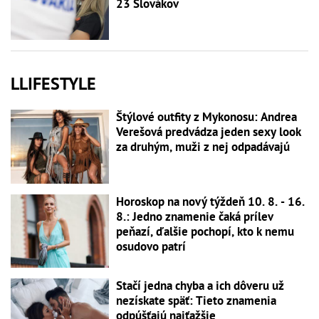
23 Slovákov
LLIFESTYLE
Štýlové outfity z Mykonosu: Andrea
Verešová predvádza jeden sexy look
za druhým, muži z nej odpadávajú
Horoskop na nový týždeň 10. 8. - 16.
8.: Jedno znamenie čaká prílev
peňazí, ďalšie pochopí, kto k nemu
osudovo patrí
Stačí jedna chyba a ich dôveru už
nezískate späť: Tieto znamenia
odpúšťajú najťažšie