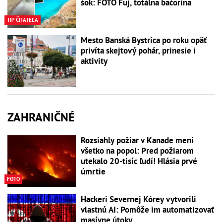
šok: FOTO Fuj, totálna bačorina
TIP ČITATEĽA
Mesto Banská Bystrica po roku opäť
privíta skejtový pohár, prinesie i
aktivity
ZAHRANIČNÉ
Rozsiahly požiar v Kanade mení
všetko na popol: Pred požiarom
utekalo 20-tisíc ľudí! Hlásia prvé
úmrtie
FOTO
Hackeri Severnej Kórey vytvorili
vlastnú AI: Pomôže im automatizovať
masívne útoky