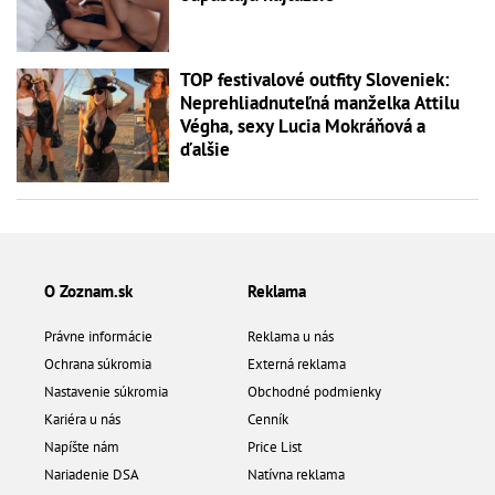
TOP festivalové outfity Sloveniek:
Neprehliadnuteľná manželka Attilu
Végha, sexy Lucia Mokráňová a
ďalšie
O Zoznam.sk
Reklama
Právne informácie
Reklama u nás
Ochrana súkromia
Externá reklama
Nastavenie súkromia
Obchodné podmienky
Kariéra u nás
Cenník
Napíšte nám
Price List
Nariadenie DSA
Natívna reklama