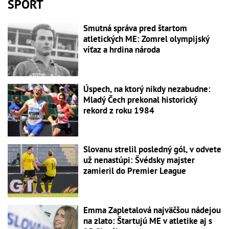
ŠPORT
Smutná správa pred štartom
atletických ME: Zomrel olympijský
víťaz a hrdina národa
Úspech, na ktorý nikdy nezabudne:
Mladý Čech prekonal historický
rekord z roku 1984
Slovanu strelil posledný gól, v odvete
už nenastúpi: Švédsky majster
zamieril do Premier League
Emma Zapletalová najväčšou nádejou
na zlato: Štartujú ME v atletike aj s