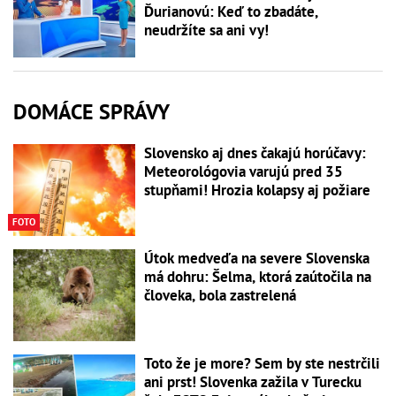
Ďurianovú: Keď to zbadáte,
neudržíte sa ani vy!
DOMÁCE SPRÁVY
Slovensko aj dnes čakajú horúčavy:
Meteorológovia varujú pred 35
stupňami! Hrozia kolapsy aj požiare
FOTO
Útok medveďa na severe Slovenska
má dohru: Šelma, ktorá zaútočila na
človeka, bola zastrelená
Toto že je more? Sem by ste nestrčili
ani prst! Slovenka zažila v Turecku