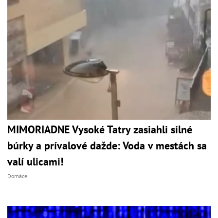
MIMORIADNE Vysoké Tatry zasiahli silné
búrky a prívalové dažde: Voda v mestách sa
valí ulicami!
Domáce