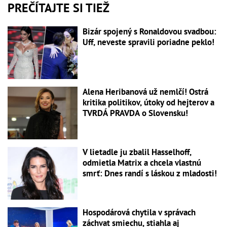
PREČÍTAJTE SI TIEŽ
Bizár spojený s Ronaldovou svadbou:
Uff, neveste spravili poriadne peklo!
Alena Heribanová už nemlčí! Ostrá
kritika politikov, útoky od hejterov a
TVRDÁ PRAVDA o Slovensku!
V lietadle ju zbalil Hasselhoff,
odmietla Matrix a chcela vlastnú
smrť: Dnes randí s láskou z mladosti!
Hospodárová chytila v správach
záchvat smiechu, stiahla aj