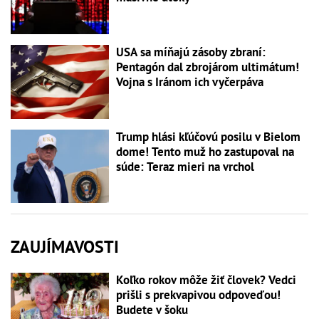
USA sa míňajú zásoby zbraní:
Pentagón dal zbrojárom ultimátum!
Vojna s Iránom ich vyčerpáva
Trump hlási kľúčovú posilu v Bielom
dome! Tento muž ho zastupoval na
súde: Teraz mieri na vrchol
ZAUJÍMAVOSTI
Koľko rokov môže žiť človek? Vedci
prišli s prekvapivou odpoveďou!
Budete v šoku