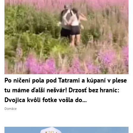
Po ničení pola pod Tatrami a kúpaní v plese
tu máme ďalší nešvár! Drzosť bez hraníc:
Dvojica kvôli fotke vošla do...
Domáce