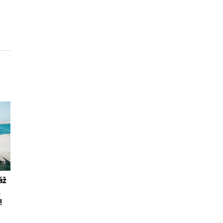
áž
,
!