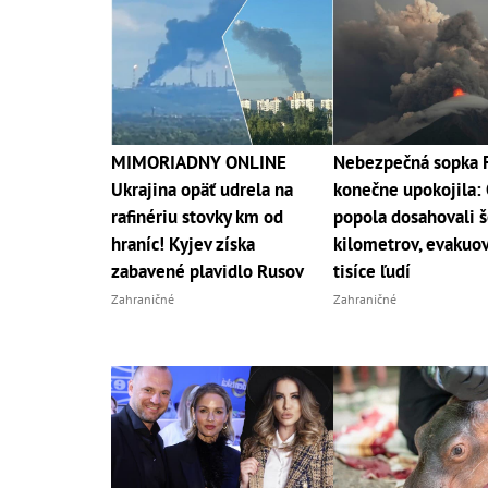
MIMORIADNY ONLINE
Nebezpečná sopka 
Ukrajina opäť udrela na
konečne upokojila:
rafinériu stovky km od
popola dosahovali š
hraníc! Kyjev získa
kilometrov, evakuov
zabavené plavidlo Rusov
tisíce ľudí
Zahraničné
Zahraničné