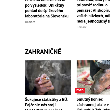
pripraviť rodinu o
po výsledok: Unikátny
peniaze: AI skopíru
pohľad do špičkového
vašich blízkych, od
laboratória na Slovensku
radia jednoduchý t
Domáce
Domáce
ZAHRANIČNÉ
FOTO
Smutný koniec
Šokujúce štatistiky z EÚ:
záchrannej akcie v
Fajčenie nás stojí
Kolumbii: Zablúde