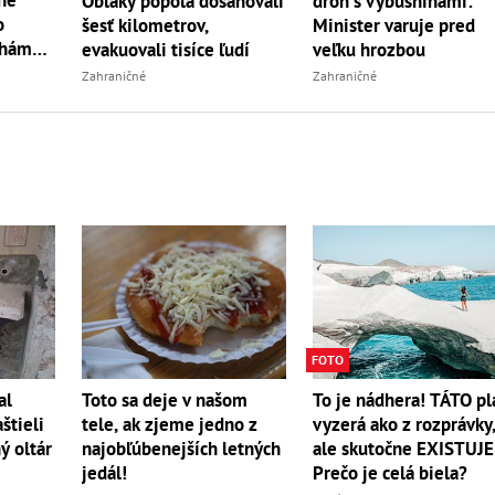
Oblaky popola dosahovali
dron s výbušninami:
o
šesť kilometrov,
Minister varuje pred
ahám
evakuovali tisíce ľudí
veľku hrozbou
Zahraničné
Zahraničné
FOTO
To je nádhera! TÁTO pl
al
Toto sa deje v našom
vyzerá ako z rozprávky
štieli
tele, ak zjeme jedno z
ale skutočne EXISTUJE
ý oltár
najobľúbenejších letných
Prečo je celá biela?
jedál!