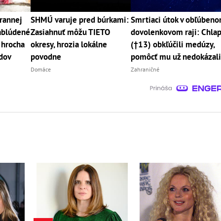
rannej
SHMÚ varuje pred búrkami:
Smrtiaci útok v obľúben
Zablúdené
Zasiahnuť môžu TIETO
dovolenkovom raji: Chla
 hrocha
okresy, hrozia lokálne
(†13) obkľúčili medúzy,
dov
povodne
pomôcť mu už nedokázal
Domáce
Zahraničné