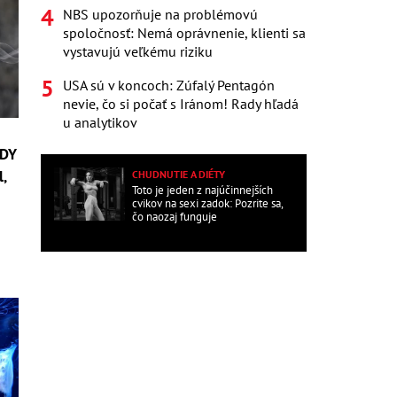
NBS upozorňuje na problémovú
spoločnosť: Nemá oprávnenie, klienti sa
vystavujú veľkému riziku
USA sú v koncoch: Zúfalý Pentagón
nevie, čo si počať s Iránom! Rady hľadá
u analytikov
RDY
l,
CHUDNUTIE A DIÉTY
Toto je jeden z najúčinnejších
cvikov na sexi zadok: Pozrite sa,
čo naozaj funguje