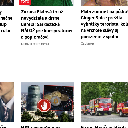
FOTO
Mala zomrieť na pódiu
y
Zuzana Fialová to už
Ginger Spice prežila
onečne
nevydržala a drsne
vyhrážky teroristu, kol
ilip
udrela: Sarkastická
na vrchole slávy aj
 ruku!
NÁLOŽ pre konšpirátorov
poníženie v spálni
a popieračov!
Osobnosti
Domáci prominenti
ôže
Pozor: Hasiči vyhlásili
NBS upozorňuje na