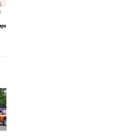
!
aps