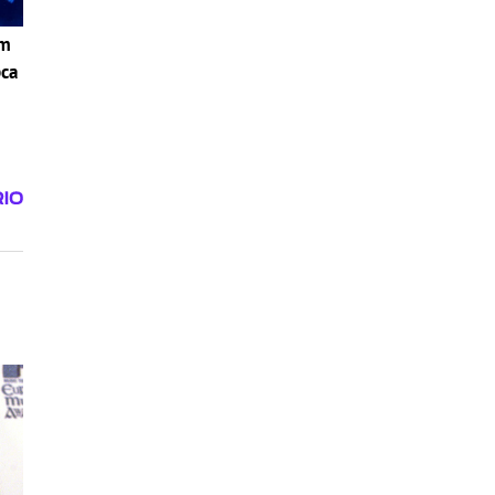
om
pca
i