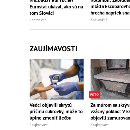
MILIARDY eur ročne!
mláďa Escobarovh
Eurostat ukázal, ako sú na
hrocha napriek sn
tom Slováci
úradov uhynulo
Zahraničné
Zahraničné
ZAUJÍMAVOSTI
FOTO
Vedci objavili skrytú
Za múrom sa skrýv
príčinu cukrovky, môže to
vzácny poklad: V ka
úplne zmeniť liečbu
objavili zamurovan
Zaujímavosti
Zaujímavosti