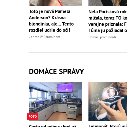
Toto je nová Pamela
Nela Pocisková rok
Anderson? Krásna
mlčala, teraz TO k
blondínka, ale... Tento
verejne priznala: F
rozdiel udrie do očí!
Tůma ju požiadal o
Zahraniční prominenti
Domáci prominenti
DOMÁCE SPRÁVY
FOTO
Telefonát, ktorý m
Cesta od odberu krvi až