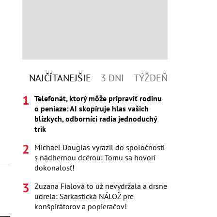
NAJČÍTANEJŠIE
3 DNI
TÝŽDEŇ
Telefonát, ktorý môže pripraviť rodinu
o peniaze: AI skopíruje hlas vašich
blízkych, odborníci radia jednoduchý
trik
Michael Douglas vyrazil do spoločnosti
s nádhernou dcérou: Tomu sa hovorí
dokonalosť!
Zuzana Fialová to už nevydržala a drsne
udrela: Sarkastická NÁLOŽ pre
konšpirátorov a popieračov!