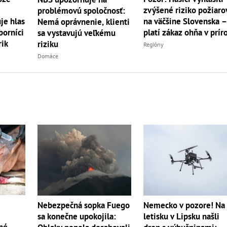
zvýšené riziko požiaro
problémovú spoločnosť:
je hlas
na väčšine Slovenska 
Nemá oprávnenie, klienti
borníci
platí zákaz ohňa v prír
sa vystavujú veľkému
rik
riziku
Regióny
Domáce
Nebezpečná sopka Fuego
Nemecko v pozore! Na
sa konečne upokojila:
letisku v Lipsku našli
né