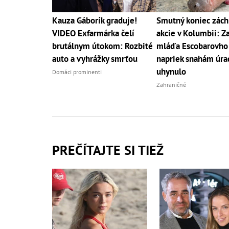
Kauza Gáborík graduje!
Smutný koniec zách
VIDEO Exfarmárka čelí
akcie v Kolumbii: 
brutálnym útokom: Rozbité
mláďa Escobarovho
auto a vyhrážky smrťou
napriek snahám úra
uhynulo
Domáci prominenti
Zahraničné
PREČÍTAJTE SI TIEŽ