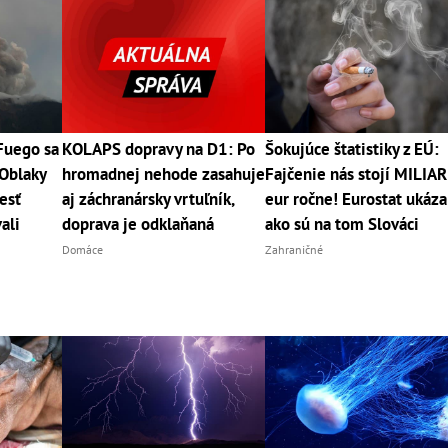
Fuego sa
KOLAPS dopravy na D1: Po
Šokujúce štatistiky z EÚ:
 Oblaky
hromadnej nehode zasahuje
Fajčenie nás stojí MILIA
esť
aj záchranársky vrtuľník,
eur ročne! Eurostat ukáza
ali
doprava je odklaňaná
ako sú na tom Slováci
Domáce
Zahraničné