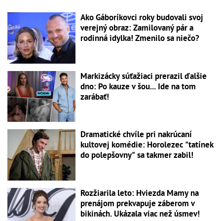
Ako Gáboríkovci roky budovali svoj
verejný obraz: Zamilovaný pár a
rodinná idylka! Zmenilo sa niečo?
Markizácky súťažiaci prerazil ďalšie
dno: Po kauze v šou... Ide na tom
zarábať!
Dramatické chvíle pri nakrúcaní
kultovej komédie: Horolezec "tatínek
do polepšovny" sa takmer zabil!
Rozžiarila leto: Hviezda Mamy na
prenájom prekvapuje záberom v
bikinách. Ukázala viac než úsmev!