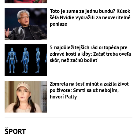
Toto je suma za jednu bundu? Kúsok
šéfa Nvidie vydražili za neuveriteľné
peniaze
5 najdôležitejších rád ortopéda pre
zdravé kosti a kĺby: Začať treba oveľa
skôr, než začnú bolieť
Zomrela na šesť minút a zažila život
po živote: Smrti sa už nebojím,
hovorí Patty
ŠPORT