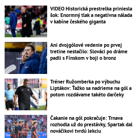
VIDEO Historická prestrelka priniesla
šok: Enormný tlak a negatívna nálada
v kabíne českého giganta
Ani dvojgólové vedenie po prvej
tretine nestačilo: Slováci po dráme
padli s Fínskom v boji o bronz
Tréner Ružomberka po výbuchu
Liptákov: Ťažko sa nadrieme na gól a
potom rozdávame takéto darčeky
Čakanie na gól pokračuje: Trnava
rozhodla už do prestávky, Spartak dal
nováčikovi tvrdú lekciu