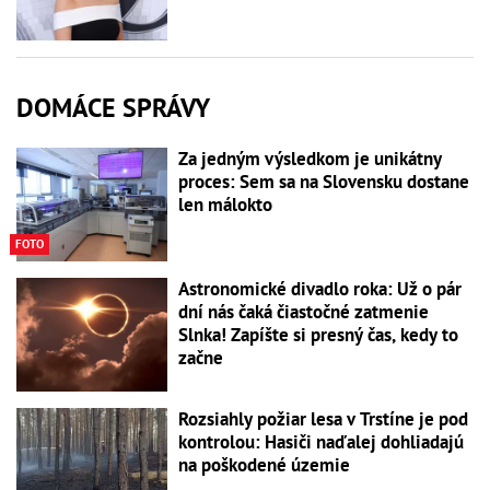
DOMÁCE SPRÁVY
Za jedným výsledkom je unikátny
proces: Sem sa na Slovensku dostane
len málokto
FOTO
Astronomické divadlo roka: Už o pár
dní nás čaká čiastočné zatmenie
Slnka! Zapíšte si presný čas, kedy to
začne
Rozsiahly požiar lesa v Trstíne je pod
kontrolou: Hasiči naďalej dohliadajú
na poškodené územie