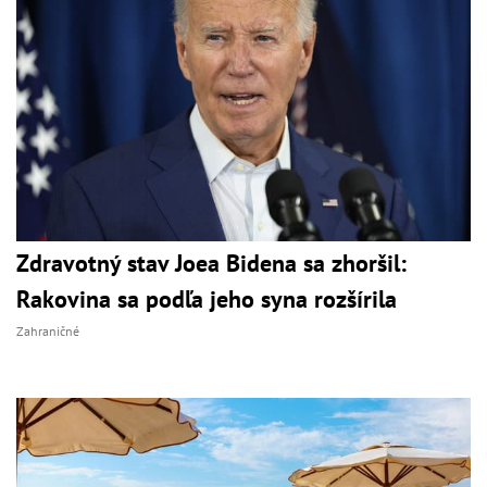
Zdravotný stav Joea Bidena sa zhoršil:
Rakovina sa podľa jeho syna rozšírila
Zahraničné