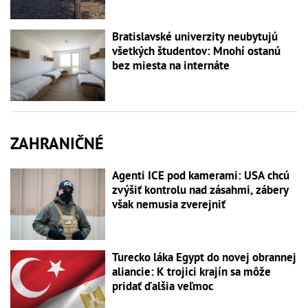
Bratislavské univerzity neubytujú
všetkých študentov: Mnohí ostanú
bez miesta na internáte
ZAHRANIČNÉ
Agenti ICE pod kamerami: USA chcú
zvýšiť kontrolu nad zásahmi, zábery
však nemusia zverejniť
Turecko láka Egypt do novej obrannej
aliancie: K trojici krajín sa môže
pridať ďalšia veľmoc