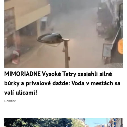
MIMORIADNE Vysoké Tatry zasiahli silné
búrky a prívalové dažde: Voda v mestách sa
valí ulicami!
Domáce