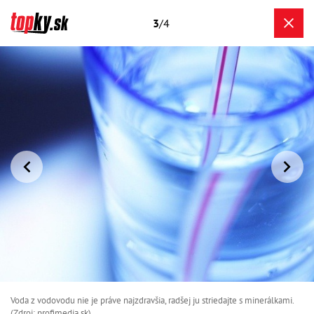
3
/4
Voda z vodovodu nie je práve najzdravšia, radšej ju striedajte s minerálkami.
(Zdroj: profimedia.sk)