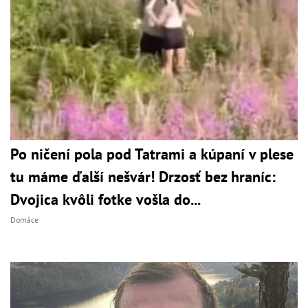
Po ničení pola pod Tatrami a kúpaní v plese
tu máme ďalší nešvár! Drzosť bez hraníc:
Dvojica kvôli fotke vošla do...
Domáce