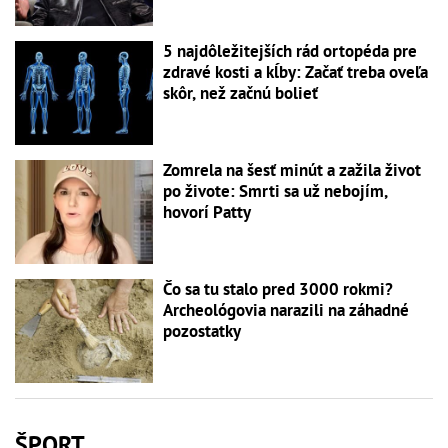
5 najdôležitejších rád ortopéda pre
zdravé kosti a kĺby: Začať treba oveľa
skôr, než začnú bolieť
Zomrela na šesť minút a zažila život
po živote: Smrti sa už nebojím,
hovorí Patty
Čo sa tu stalo pred 3000 rokmi?
Archeológovia narazili na záhadné
pozostatky
ŠPORT