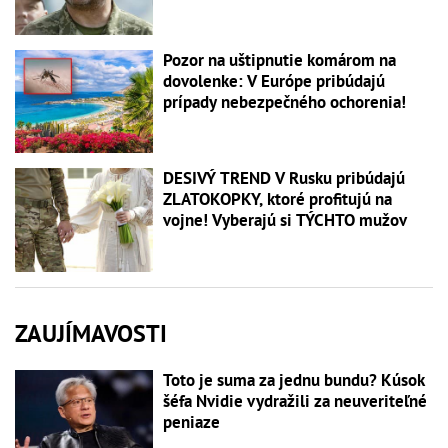
Pozor na uštipnutie komárom na
dovolenke: V Európe pribúdajú
prípady nebezpečného ochorenia!
DESIVÝ TREND V Rusku pribúdajú
ZLATOKOPKY, ktoré profitujú na
vojne! Vyberajú si TÝCHTO mužov
ZAUJÍMAVOSTI
Toto je suma za jednu bundu? Kúsok
šéfa Nvidie vydražili za neuveriteľné
peniaze