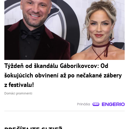
Týždeň od škandálu Gáboríkovcov: Od
šokujúcich obvinení až po nečakané zábery
z festivalu!
Domáci prominenti