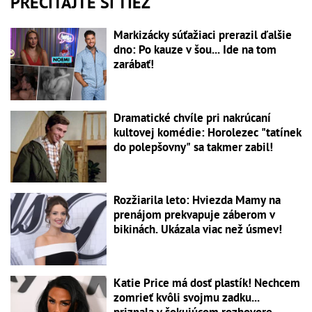
PREČÍTAJTE SI TIEŽ
Markizácky súťažiaci prerazil ďalšie
dno: Po kauze v šou... Ide na tom
zarábať!
Dramatické chvíle pri nakrúcaní
kultovej komédie: Horolezec "tatínek
do polepšovny" sa takmer zabil!
Rozžiarila leto: Hviezda Mamy na
prenájom prekvapuje záberom v
bikinách. Ukázala viac než úsmev!
Katie Price má dosť plastík! Nechcem
zomrieť kvôli svojmu zadku...
priznala v šokujúcom rozhovore