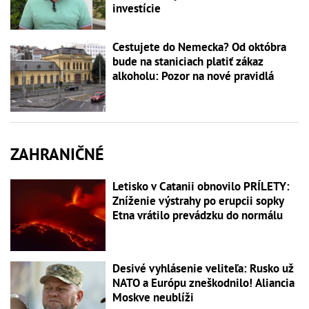
investície
Cestujete do Nemecka? Od októbra
bude na staniciach platiť zákaz
alkoholu: Pozor na nové pravidlá
ZAHRANIČNÉ
Letisko v Catanii obnovilo PRÍLETY:
Zníženie výstrahy po erupcii sopky
Etna vrátilo prevádzku do normálu
Desivé vyhlásenie veliteľa: Rusko už
NATO a Európu zneškodnilo! Aliancia
Moskve neublíži