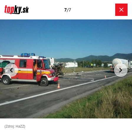
7
/7
(Zdroj: HaZZ)