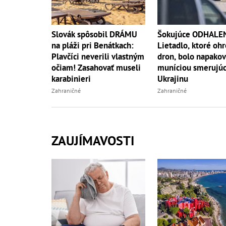
Slovák spôsobil DRÁMU
Šokujúce ODHALEN
na pláži pri Benátkach:
Lietadlo, ktoré oh
Plavčíci neverili vlastným
dron, bolo napako
očiam! Zasahovať museli
muníciou smerujúc
karabinieri
Ukrajinu
Zahraničné
Zahraničné
ZAUJÍMAVOSTI