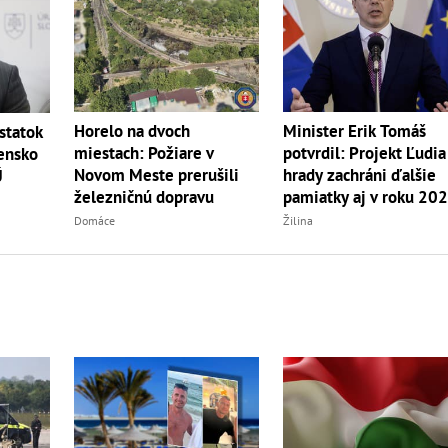
Horelo na dvoch
Minister Erik Tomáš
statok
miestach: Požiare v
potvrdil: Projekt Ľudia
ensko
Novom Meste prerušili
hrady zachráni ďalšie
Ú
železničnú dopravu
pamiatky aj v roku 20
Domáce
Žilina