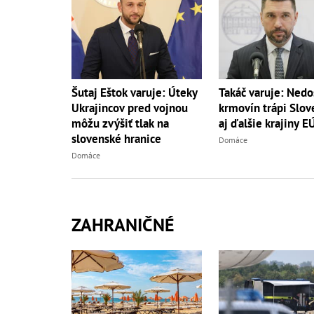
Šutaj Eštok varuje: Úteky
Takáč varuje: Nedo
Ukrajincov pred vojnou
krmovín trápi Slov
môžu zvýšiť tlak na
aj ďalšie krajiny E
slovenské hranice
Domáce
Domáce
ZAHRANIČNÉ