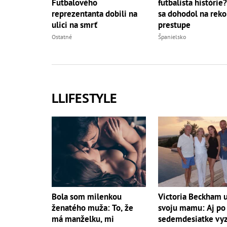
Futbalového
futbalista histórie
reprezentanta dobili na
sa dohodol na rek
ulici na smrť
prestupe
Ostatné
Španielsko
LLIFESTYLE
Bola som milenkou
Victoria Beckham 
ženatého muža: To, že
svoju mamu: Aj po
má manželku, mi
sedemdesiatke vy