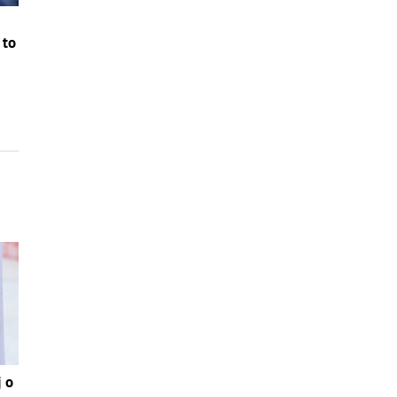
 to
j o