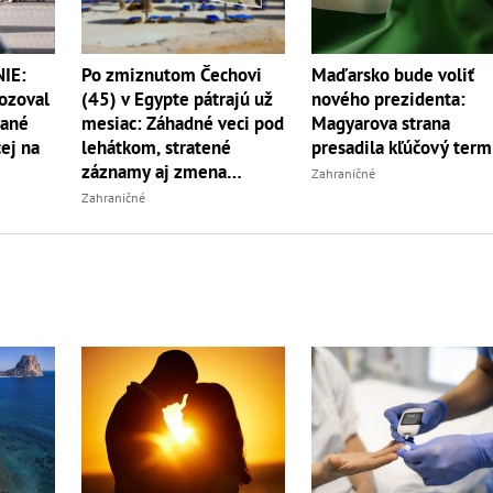
IE:
Po zmiznutom Čechovi
Maďarsko bude voliť
rozoval
(45) v Egypte pátrajú už
nového prezidenta:
vané
mesiac: Záhadné veci pod
Magyarova strana
ej na
lehátkom, stratené
presadila kľúčový term
záznamy aj zmena
Zahraničné
vypovede
Zahraničné