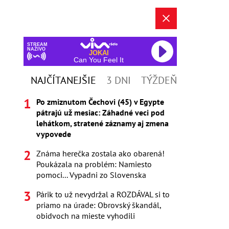
STREAM
NAŽIVO
JOKAI
Can You Feel It
NAJČÍTANEJŠIE
3 DNI
TÝŽDEŇ
Po zmiznutom Čechovi (45) v Egypte
pátrajú už mesiac: Záhadné veci pod
lehátkom, stratené záznamy aj zmena
vypovede
Známa herečka zostala ako obarená!
Poukázala na problém: Namiesto
pomoci... Vypadni zo Slovenska
Párik to už nevydržal a ROZDÁVAL si to
priamo na úrade: Obrovský škandál,
obidvoch na mieste vyhodili