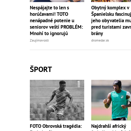
Nespájajte to len s
Obytný komplex v
horúčavami! TOTO
Španielsku fascinuj
nenápadné potenie u
jeho obyvatelia mu
seniorov veští PROBLÉM:
pred turistami zavr
Mnohí to ignorujú
brány
Zaujímavosti
dromedar.sk
ŠPORT
FOTO Obrovská tragédia:
Najdrahší africký