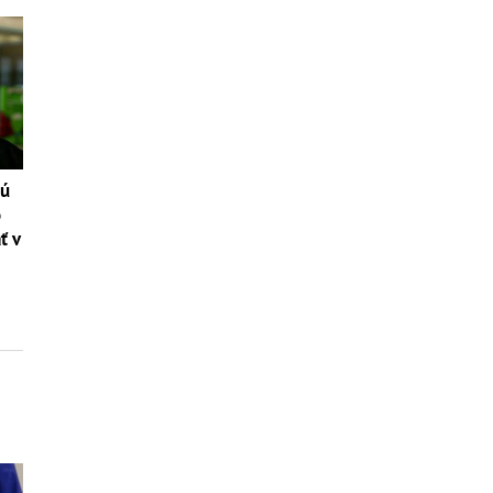
tú
o
ť v