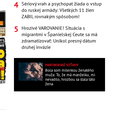
Sériový vrah a psychopat žiada o vstup
do ruskej armády: Všetkých 11 žien
ZABIL rovnakým spôsobom!
Hrozivé VAROVANIE! Situácia s
migrantmi v Španielskej Ceute sa má
zdramatizovať: Unikol presný dátum
druhej invázie
PARTNERSKÉ VZŤAHY
Bola som milenkou ženatého
muža: To, že má manželku, mi
nevadilo, hrozbou sa stala táto
žena