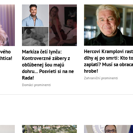
Hercovi Kramplovi ras
ového
Markíza čelí lynču:
dlhy aj po smrti: Kto t
htica!
Kontroverzné zábery z
zaplatí? Musí sa obraca
obľúbenej šou majú
hrobe!
dohru... Posvieti si na ne
Rada!
Zahraniční prominenti
Domáci prominenti