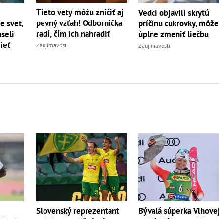
Tieto vety môžu zničiť aj
Vedci objavili skrytú
pevný vzťah! Odborníčka
e svet,
príčinu cukrovky, môže
radí, čím ich nahradiť
seli
úplne zmeniť liečbu
ieť
Zaujímavosti
Zaujímavosti
Slovenský reprezentant
Bývalá súperka Vlhove