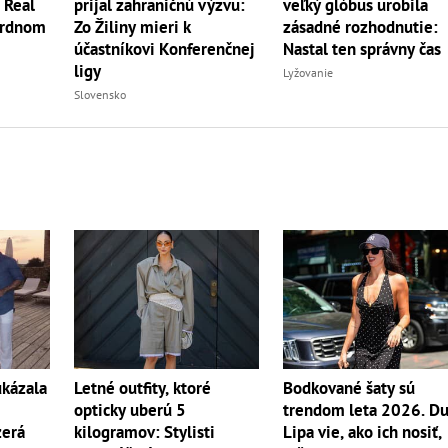
? Real
prijal zahraničnú výzvu:
veľký glóbus urobila
ordnom
Zo Žiliny mieri k
zásadné rozhodnutie:
účastníkovi Konferenčnej
Nastal ten správny čas
ligy
Lyžovanie
Slovensko
ukázala
Letné outfity, ktoré
Bodkované šaty sú
opticky uberú 5
trendom leta 2026. D
zerá
kilogramov: Stylisti
Lipa vie, ako ich nosiť,