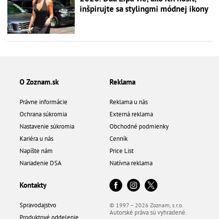
inšpirujte sa stylingmi módnej ikony
O Zoznam.sk
Reklama
Právne informácie
Reklama u nás
Ochrana súkromia
Externá reklama
Nastavenie súkromia
Obchodné podmienky
Kariéra u nás
Cenník
Napíšte nám
Price List
Nariadenie DSA
Natívna reklama
Kontakty
Spravodajstvo
© 1997 – 2026 Zoznam, s.r.o.
Autorské práva sú vyhradené.
Produktové oddelenie