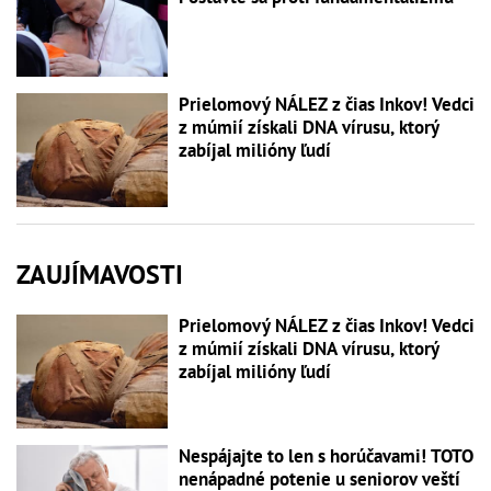
Prielomový NÁLEZ z čias Inkov! Vedci
z múmií získali DNA vírusu, ktorý
zabíjal milióny ľudí
ZAUJÍMAVOSTI
Prielomový NÁLEZ z čias Inkov! Vedci
z múmií získali DNA vírusu, ktorý
zabíjal milióny ľudí
Nespájajte to len s horúčavami! TOTO
nenápadné potenie u seniorov veští