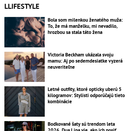
LLIFESTYLE
Bola som milenkou ženatého muža:
To, že má manželku, mi nevadilo,
hrozbou sa stala táto žena
Victoria Beckham ukázala svoju
mamu: Aj po sedemdesiatke vyzerá
neuveriteľne
Letné outfity, ktoré opticky uberú 5
kilogramov: Stylisti odporúčajú tieto
kombinácie
Bodkované šaty sú trendom leta
2026. Dua Lipa vie, ako ich nosiť,