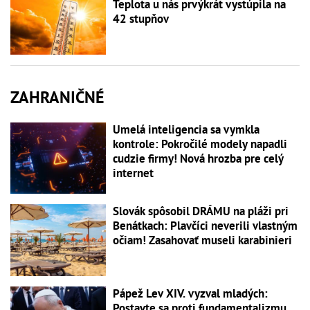
Teplota u nás prvýkrát vystúpila na
42 stupňov
ZAHRANIČNÉ
Umelá inteligencia sa vymkla
kontrole: Pokročilé modely napadli
cudzie firmy! Nová hrozba pre celý
internet
Slovák spôsobil DRÁMU na pláži pri
Benátkach: Plavčíci neverili vlastným
očiam! Zasahovať museli karabinieri
Pápež Lev XIV. vyzval mladých:
Postavte sa proti fundamentalizmu