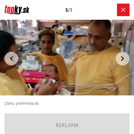
3
/3
(Zdroj: profimedia.sk)