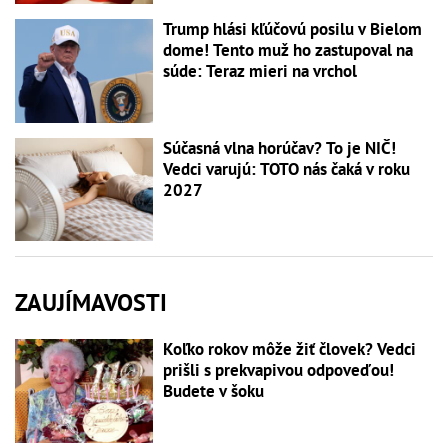
Trump hlási kľúčovú posilu v Bielom
dome! Tento muž ho zastupoval na
súde: Teraz mieri na vrchol
Súčasná vlna horúčav? To je NIČ!
Vedci varujú: TOTO nás čaká v roku
2027
ZAUJÍMAVOSTI
Koľko rokov môže žiť človek? Vedci
prišli s prekvapivou odpoveďou!
Budete v šoku