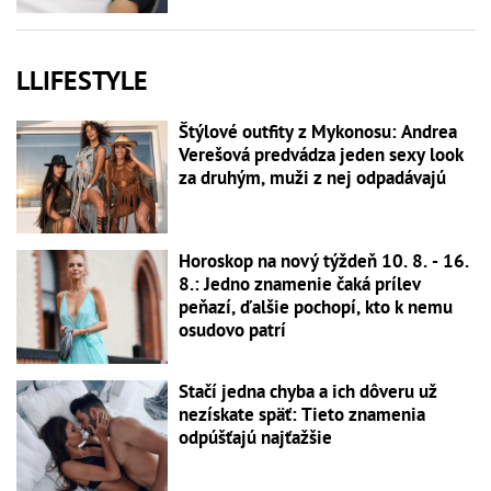
LLIFESTYLE
Štýlové outfity z Mykonosu: Andrea
Verešová predvádza jeden sexy look
za druhým, muži z nej odpadávajú
Horoskop na nový týždeň 10. 8. - 16.
8.: Jedno znamenie čaká prílev
peňazí, ďalšie pochopí, kto k nemu
osudovo patrí
Stačí jedna chyba a ich dôveru už
nezískate späť: Tieto znamenia
odpúšťajú najťažšie