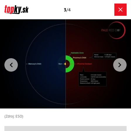
3
/4
(Zdroj: ESO)