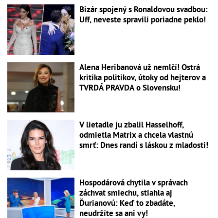
Bizár spojený s Ronaldovou svadbou:
Uff, neveste spravili poriadne peklo!
Alena Heribanová už nemlčí! Ostrá
kritika politikov, útoky od hejterov a
TVRDÁ PRAVDA o Slovensku!
V lietadle ju zbalil Hasselhoff,
odmietla Matrix a chcela vlastnú
smrť: Dnes randí s láskou z mladosti!
Hospodárová chytila v správach
záchvat smiechu, stiahla aj
Ďurianovú: Keď to zbadáte,
neudržíte sa ani vy!