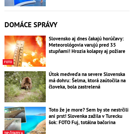
DOMÁCE SPRÁVY
Slovensko aj dnes čakajú horúčavy:
Meteorológovia varujú pred 35
stupňami! Hrozia kolapsy aj požiare
FOTO
Útok medveďa na severe Slovenska
má dohru: Šelma, ktorá zaútočila na
človeka, bola zastrelená
Toto že je more? Sem by ste nestrčili
ani prst! Slovenka zažila v Turecku
šok: FOTO Fuj, totálna bačorina
TIP ČITATEĽA