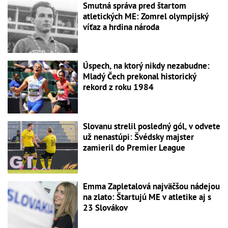
Smutná správa pred štartom
atletických ME: Zomrel olympijský
víťaz a hrdina národa
Úspech, na ktorý nikdy nezabudne:
Mladý Čech prekonal historický
rekord z roku 1984
Slovanu strelil posledný gól, v odvete
už nenastúpi: Švédsky majster
zamieril do Premier League
Emma Zapletalová najväčšou nádejou
na zlato: Štartujú ME v atletike aj s
23 Slovákov