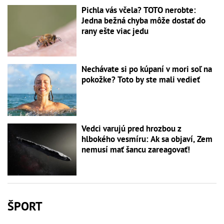
Pichla vás včela? TOTO nerobte:
Jedna bežná chyba môže dostať do
rany ešte viac jedu
Nechávate si po kúpaní v mori soľ na
pokožke? Toto by ste mali vedieť
Vedci varujú pred hrozbou z
hlbokého vesmíru: Ak sa objaví, Zem
nemusí mať šancu zareagovať!
ŠPORT