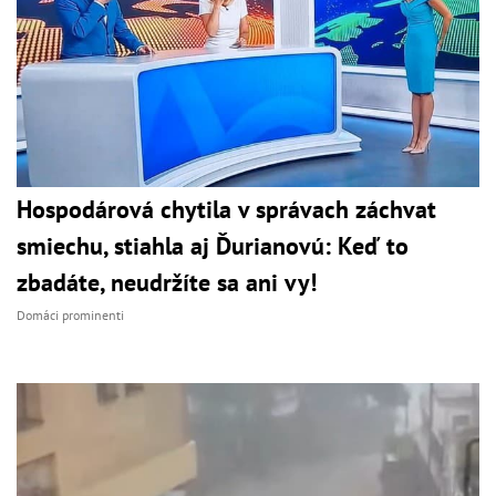
Hospodárová chytila v správach záchvat
smiechu, stiahla aj Ďurianovú: Keď to
zbadáte, neudržíte sa ani vy!
Domáci prominenti