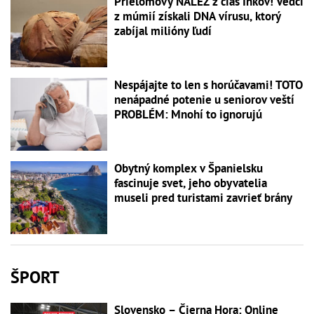
Prielomový NÁLEZ z čias Inkov! Vedci
z múmií získali DNA vírusu, ktorý
zabíjal milióny ľudí
Nespájajte to len s horúčavami! TOTO
nenápadné potenie u seniorov veští
PROBLÉM: Mnohí to ignorujú
Obytný komplex v Španielsku
fascinuje svet, jeho obyvatelia
museli pred turistami zavrieť brány
ŠPORT
Slovensko – Čierna Hora: Online