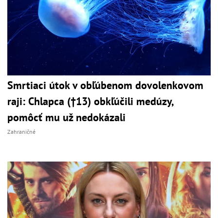
Smrtiaci útok v obľúbenom dovolenkovom
raji: Chlapca (†13) obkľúčili medúzy,
pomôcť mu už nedokázali
Zahraničné