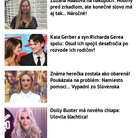
Zuzana Haasová na nákupoch: Hodiny
pred zrkadlom, ale konečné slovo má
aj tak... Náročné!
Kaia Gerber a syn Richarda Gerea
spolu: Osud ich spojil desaťročia po
rozvode ich rodičov!
Známa herečka zostala ako obarená!
Poukázala na problém: Namiesto
pomoci... Vypadni zo Slovenska
Dolly Buster má nového chlapa:
Ulovila šľachtica!