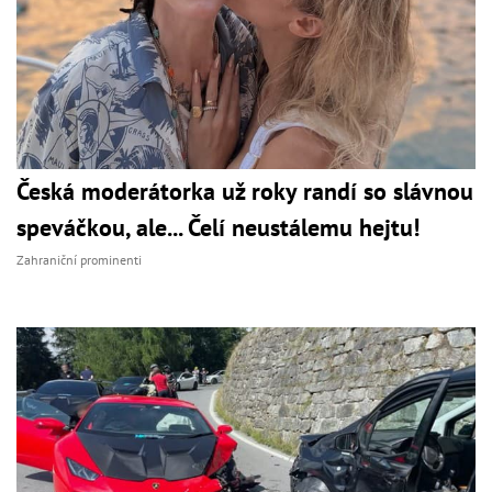
Česká moderátorka už roky randí so slávnou
speváčkou, ale... Čelí neustálemu hejtu!
Zahraniční prominenti