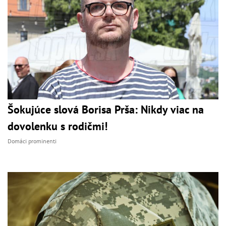
Šokujúce slová Borisa Prša: Nikdy viac na
dovolenku s rodičmi!
Domáci prominenti