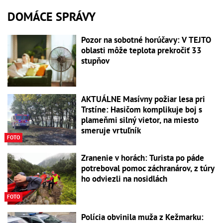
DOMÁCE SPRÁVY
Pozor na sobotné horúčavy: V TEJTO
oblasti môže teplota prekročiť 33
stupňov
AKTUÁLNE Masívny požiar lesa pri
Trstíne: Hasičom komplikuje boj s
plameňmi silný vietor, na miesto
smeruje vrtuľník
FOTO
Zranenie v horách: Turista po páde
potreboval pomoc záchranárov, z túry
ho odviezli na nosidlách
FOTO
Polícia obvinila muža z Kežmarku: