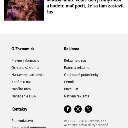
a budete mať pocit, že sa tam zastavil
čas
O Zoznam.sk
Reklama
Právne informácie
Reklama u nás
Ochrana súkromia
Externá reklama
Nastavenie súkromia
Obchodné podmienky
Kariéra u nás
Cenník
Napíšte nám
Price List
Nariadenie DSA
Natívna reklama
Kontakty
Spravodajstvo
© 1997 – 2026 Zoznam, s.r.o.
Autorské práva sú vyhradené.
Produktové oddelenie