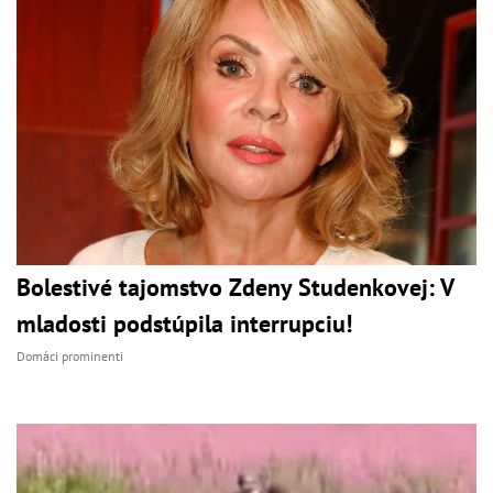
Bolestivé tajomstvo Zdeny Studenkovej: V
mladosti podstúpila interrupciu!
Domáci prominenti