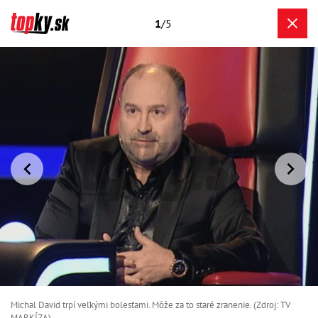
1
/5
Michal David trpí veľkými bolesťami. Môže za to staré zranenie. (Zdroj: TV
MARKÍZA)