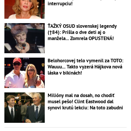
interrupciu!
ŤAŽKÝ OSUD slovenskej legendy
(†84): Prišla o dve deti aj o
manžela... Zomrela OPUSTENÁ!
Belohorcovej telo vymenil za TOTO:
Wauuu... Takto vyzerá Hájkova nová
láska v bikinách!
Milióny mal na dosah, no chodiť
musel pešo! Clint Eastwood dal
synovi krutú lekciu: Na toto zabudni