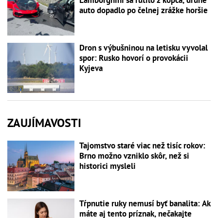
Lamborghini sa rútilo z kopca, druhé
auto dopadlo po čelnej zrážke horšie
Dron s výbušninou na letisku vyvolal
spor: Rusko hovorí o provokácii
Kyjeva
ZAUJÍMAVOSTI
Tajomstvo staré viac než tisíc rokov:
Brno možno vzniklo skôr, než si
historici mysleli
Tŕpnutie ruky nemusí byť banalita: Ak
máte aj tento príznak, nečakajte