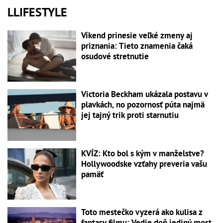
LLIFESTYLE
Víkend prinesie veľké zmeny aj
priznania: Tieto znamenia čaká
osudové stretnutie
Victoria Beckham ukázala postavu v
plavkách, no pozornosť púta najmä
jej tajný trik proti starnutiu
KVÍZ: Kto bol s kým v manželstve?
Hollywoodske vzťahy preveria vašu
pamäť
Toto mestečko vyzerá ako kulisa z
fantasy filmu: Vedie doň jediný most