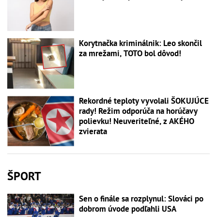
Korytnačka kriminálnik: Leo skončil
za mrežami, TOTO bol dôvod!
Rekordné teploty vyvolali ŠOKUJÚCE
rady! Režim odporúča na horúčavy
polievku! Neuveriteľné, z AKÉHO
zvierata
ŠPORT
Sen o finále sa rozplynul: Slováci po
dobrom úvode podľahli USA