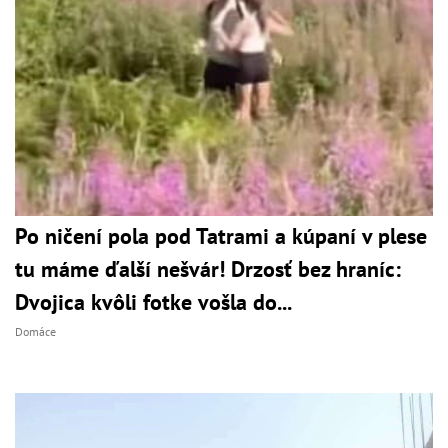
Po ničení pola pod Tatrami a kúpaní v plese
tu máme ďalší nešvár! Drzosť bez hraníc:
Dvojica kvôli fotke vošla do...
Domáce