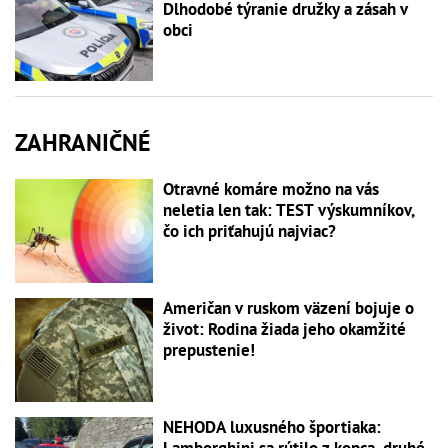
Dlhodobé týranie družky a zásah v
obci
ZAHRANIČNÉ
Otravné komáre možno na vás
neletia len tak: TEST výskumníkov,
čo ich priťahujú najviac?
Američan v ruskom väzení bojuje o
život: Rodina žiada jeho okamžité
prepustenie!
NEHODA luxusného športiaka: