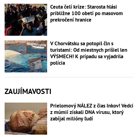
Ceuta čelí kríze: Starosta hlási
približne 100 obetí po masovom
prekročení hranice
V Chorvátsku sa potopil čln s
turistami: Od miestnych prišiel len
VÝSMECH! K prípadu sa vyjadrila
polícia
ZAUJÍMAVOSTI
Prielomový NÁLEZ z čias Inkov! Vedci
z múmií získali DNA vírusu, ktorý
zabíjal milióny ľudí