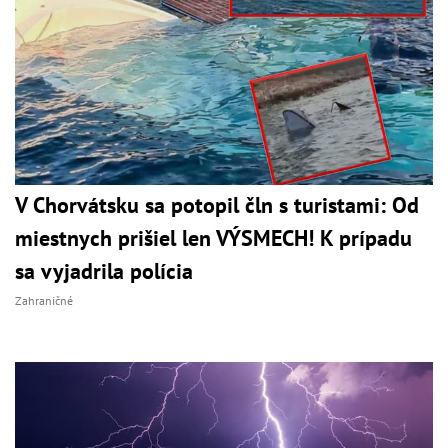
V Chorvátsku sa potopil čln s turistami: Od
miestnych prišiel len VÝSMECH! K prípadu
sa vyjadrila polícia
Zahraničné