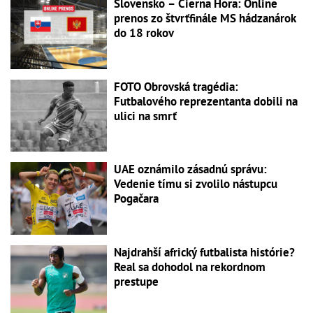
Slovensko – Čierna Hora: Online
prenos zo štvrťfinále MS hádzanárok
do 18 rokov
FOTO Obrovská tragédia:
Futbalového reprezentanta dobili na
ulici na smrť
UAE oznámilo zásadnú správu:
Vedenie tímu si zvolilo nástupcu
Pogačara
Najdrahší africký futbalista histórie?
Real sa dohodol na rekordnom
prestupe