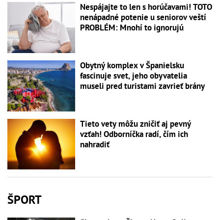
Nespájajte to len s horúčavami! TOTO
nenápadné potenie u seniorov veští
PROBLÉM: Mnohí to ignorujú
Obytný komplex v Španielsku
fascinuje svet, jeho obyvatelia
museli pred turistami zavrieť brány
Tieto vety môžu zničiť aj pevný
vzťah! Odborníčka radí, čím ich
nahradiť
ŠPORT