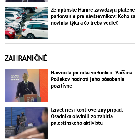
Zemplínske Hámre zavádzajú platené
parkovanie pre návštevníkov: Koho sa
novinka týka a čo treba vedieť
ZAHRANIČNÉ
Nawrocki po roku vo funkcii: Väčšina
Poliakov hodnotí jeho pôsobenie
pozitívne
Izrael rieši kontroverzný prípad:
Osadníka obvinili zo zabitia
palestínskeho aktivistu