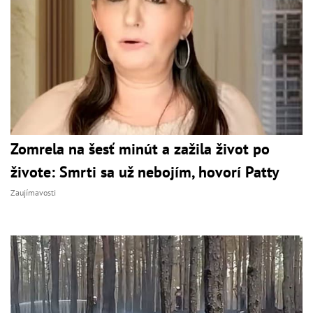
Zomrela na šesť minút a zažila život po
živote: Smrti sa už nebojím, hovorí Patty
Zaujímavosti