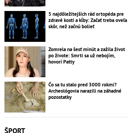
5 najdôležitejších rád ortopéda pre
zdravé kosti a kĺby: Začať treba oveľa
skôr, než začnú bolieť
Zomrela na šesť minút a zažila život
po živote: Smrti sa už nebojím,
hovorí Patty
Čo sa tu stalo pred 3000 rokmi?
Archeológovia narazili na záhadné
pozostatky
ŠPORT