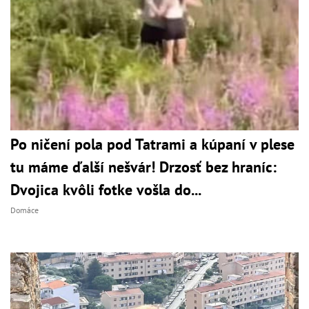
Po ničení pola pod Tatrami a kúpaní v plese
tu máme ďalší nešvár! Drzosť bez hraníc:
Dvojica kvôli fotke vošla do...
Domáce