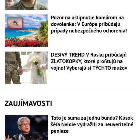
Pozor na uštipnutie komárom na
dovolenke: V Európe pribúdajú
prípady nebezpečného ochorenia!
DESIVÝ TREND V Rusku pribúdajú
ZLATOKOPKY, ktoré profitujú na
vojne! Vyberajú si TÝCHTO mužov
ZAUJÍMAVOSTI
Toto je suma za jednu bundu? Kúsok
šéfa Nvidie vydražili za neuveriteľné
peniaze