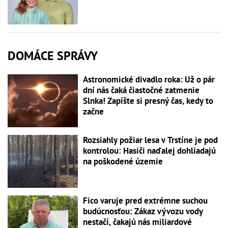
DOMÁCE SPRÁVY
Astronomické divadlo roka: Už o pár
dní nás čaká čiastočné zatmenie
Slnka! Zapíšte si presný čas, kedy to
začne
Rozsiahly požiar lesa v Trstíne je pod
kontrolou: Hasiči naďalej dohliadajú
na poškodené územie
Fico varuje pred extrémne suchou
budúcnosťou: Zákaz vývozu vody
nestačí, čakajú nás miliardové