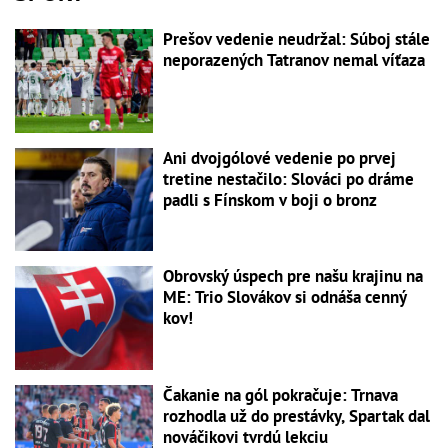
Prešov vedenie neudržal: Súboj stále
neporazených Tatranov nemal víťaza
Ani dvojgólové vedenie po prvej
tretine nestačilo: Slováci po dráme
padli s Fínskom v boji o bronz
Obrovský úspech pre našu krajinu na
ME: Trio Slovákov si odnáša cenný
kov!
Čakanie na gól pokračuje: Trnava
rozhodla už do prestávky, Spartak dal
nováčikovi tvrdú lekciu