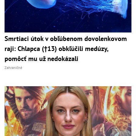
Smrtiaci útok v obľúbenom dovolenkovom
raji: Chlapca (†13) obkľúčili medúzy,
pomôcť mu už nedokázali
Zahraničné