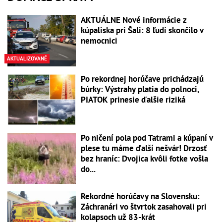
AKTUÁLNE Nové informácie z
kúpaliska pri Šali: 8 ľudí skončilo v
nemocnici
AKTUALIZOVANÉ
Po rekordnej horúčave prichádzajú
búrky: Výstrahy platia do polnoci,
PIATOK prinesie ďalšie riziká
Po ničení pola pod Tatrami a kúpaní v
plese tu máme ďalší nešvár! Drzosť
bez hraníc: Dvojica kvôli fotke vošla
do...
Rekordné horúčavy na Slovensku:
Záchranári vo štvrtok zasahovali pri
kolapsoch už 83-krát