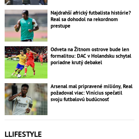
Najdrahší africký futbalista histórie?
Real sa dohodol na rekordnom
prestupe
Odveta na Žitnom ostrove bude len
formalitou: DAC v Holandsku schytal
poriadne krutý debakel
Arsenal mal pripravené milióny, Real
požadoval viac: Vinícius spečatil
svoju futbalovú budúcnosť
LLIFESTYLE