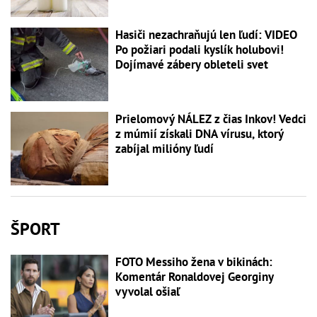
Hasiči nezachraňujú len ľudí: VIDEO
Po požiari podali kyslík holubovi!
Dojímavé zábery obleteli svet
Prielomový NÁLEZ z čias Inkov! Vedci
z múmií získali DNA vírusu, ktorý
zabíjal milióny ľudí
ŠPORT
FOTO Messiho žena v bikinách:
Komentár Ronaldovej Georginy
vyvolal ošiaľ