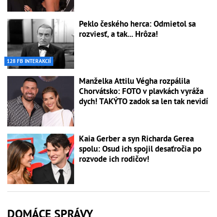
Peklo českého herca: Odmietol sa
rozviesť, a tak... Hrôza!
128 FB INTERAKCIÍ
Manželka Attilu Végha rozpálila
Chorvátsko: FOTO v plavkách vyráža
dych! TAKÝTO zadok sa len tak nevidí
Kaia Gerber a syn Richarda Gerea
spolu: Osud ich spojil desaťročia po
rozvode ich rodičov!
DOMÁCE SPRÁVY