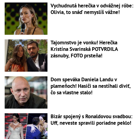
Vychudnutá herečka v odvážnej róbe:
Olivia, to snáď nemyslíš vážne!
Tajomnstvo je vonku! Herečka
Kristína Svarinská POTVRDILA
zásnuby, FOTO prsteňa!
Dom speváka Daniela Landu v
plameňoch! Hasiči sa nestíhali diviť,
čo sa vlastne stalo!
Bizár spojený s Ronaldovou svadbou:
Uff, neveste spravili poriadne peklo!