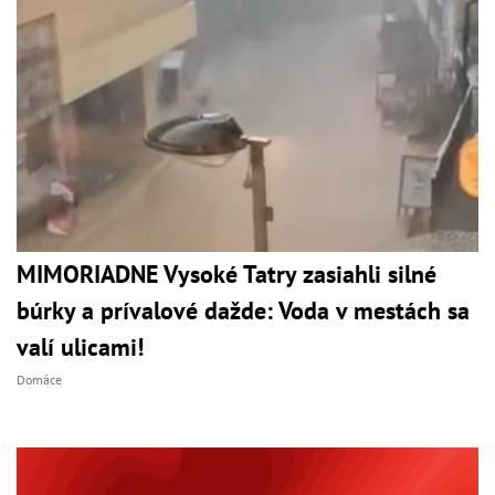
MIMORIADNE Vysoké Tatry zasiahli silné
búrky a prívalové dažde: Voda v mestách sa
valí ulicami!
Domáce