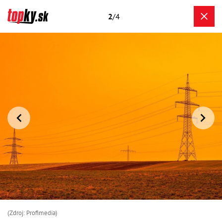
2
/4
(Zdroj: Profimedia)