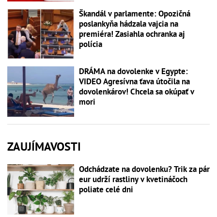
Škandál v parlamente: Opozičná
poslankyňa hádzala vajcia na
premiéra! Zasiahla ochranka aj
polícia
DRÁMA na dovolenke v Egypte:
VIDEO Agresívna ťava útočila na
dovolenkárov! Chcela sa okúpať v
mori
ZAUJÍMAVOSTI
Odchádzate na dovolenku? Trik za pár
eur udrží rastliny v kvetináčoch
poliate celé dni