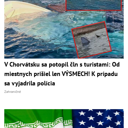
V Chorvátsku sa potopil čln s turistami: Od
miestnych prišiel len VÝSMECH! K prípadu
sa vyjadrila polícia
Zahraničné