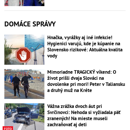
DOMÁCE SPRÁVY
Hnačka, vyrážky aj iné infekcie!
Hygienici varujú, kde je kúpanie na
Slovensko rizikové: Aktuálna kvalita
vody
Mimoriadne TRAGICKÝ víkend: O
život prišli dvaja Slováci na
dovolenke pri mori! Peter v Taliansku
a druhý muž na Kréte
Vážna zrážka dvoch áut pri
Svrčinovci: Nehoda si vyžiadala päť
zranených! Na mieste museli
zachraňovať aj deti
FOTO