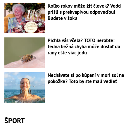
Koľko rokov môže žiť človek? Vedci
prišli s prekvapivou odpoveďou!
Budete v šoku
Pichla vás včela? TOTO nerobte:
Jedna bežná chyba môže dostať do
rany ešte viac jedu
Nechávate si po kúpaní v mori soľ na
pokožke? Toto by ste mali vedieť
ŠPORT