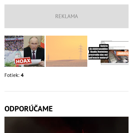
Fotiek:
4
ODPORÚČAME