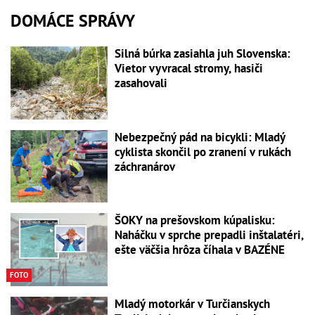
DOMÁCE SPRÁVY
Silná búrka zasiahla juh Slovenska:
Vietor vyvracal stromy, hasiči
zasahovali
Nebezpečný pád na bicykli: Mladý
cyklista skončil po zranení v rukách
záchranárov
ŠOKY na prešovskom kúpalisku:
Naháčku v sprche prepadli inštalatéri,
ešte väčšia hrôza číhala v BAZÉNE
FOTO
Mladý motorkár v Turčianskych