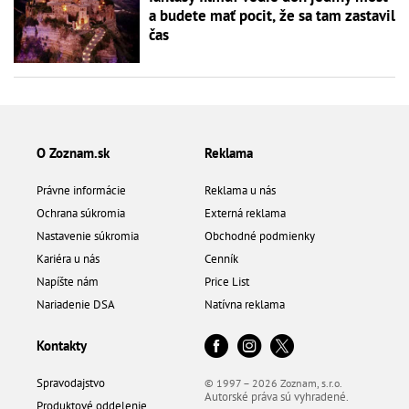
a budete mať pocit, že sa tam zastavil
čas
O Zoznam.sk
Reklama
Právne informácie
Reklama u nás
Ochrana súkromia
Externá reklama
Nastavenie súkromia
Obchodné podmienky
Kariéra u nás
Cenník
Napíšte nám
Price List
Nariadenie DSA
Natívna reklama
Kontakty
Spravodajstvo
© 1997 – 2026 Zoznam, s.r.o.
Autorské práva sú vyhradené.
Produktové oddelenie