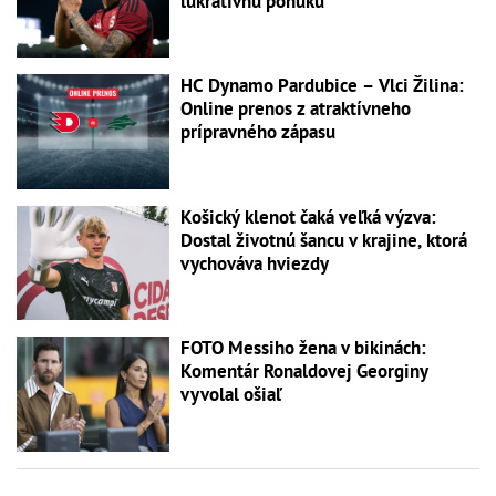
lukratívnu ponuku
HC Dynamo Pardubice – Vlci Žilina:
Online prenos z atraktívneho
prípravného zápasu
Košický klenot čaká veľká výzva:
Dostal životnú šancu v krajine, ktorá
vychováva hviezdy
FOTO Messiho žena v bikinách:
Komentár Ronaldovej Georginy
vyvolal ošiaľ