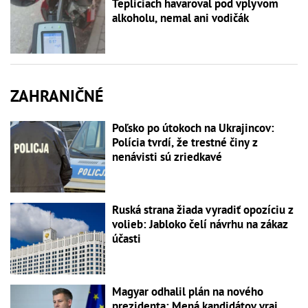
Tepliciach havaroval pod vplyvom
alkoholu, nemal ani vodičák
ZAHRANIČNÉ
Poľsko po útokoch na Ukrajincov:
Polícia tvrdí, že trestné činy z
nenávisti sú zriedkavé
Ruská strana žiada vyradiť opozíciu z
volieb: Jabloko čelí návrhu na zákaz
účasti
Magyar odhalil plán na nového
prezidenta: Mená kandidátov vraj