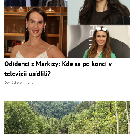
Odídenci z Markízy: Kde sa po konci v
televízii usídlili?
Domáci prominenti