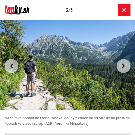
3
/3
Na snímke pohľad do Mengusovskej doliny z chodníka od Štrbského plesa na
Popradské pleso (Zdroj: TASR - Veronika Mihaliková)