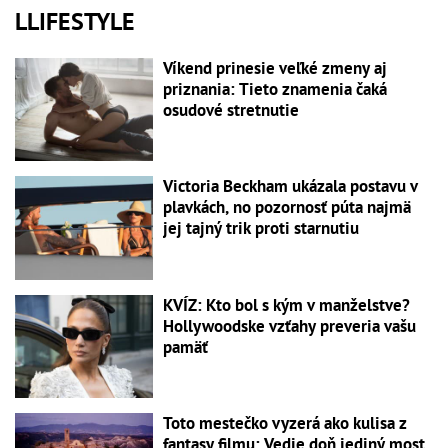
LLIFESTYLE
Víkend prinesie veľké zmeny aj
priznania: Tieto znamenia čaká
osudové stretnutie
Victoria Beckham ukázala postavu v
plavkách, no pozornosť púta najmä
jej tajný trik proti starnutiu
KVÍZ: Kto bol s kým v manželstve?
Hollywoodske vzťahy preveria vašu
pamäť
Toto mestečko vyzerá ako kulisa z
fantasy filmu: Vedie doň jediný most