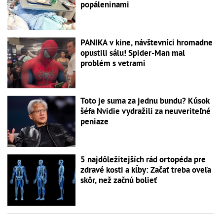
popáleninami
PANIKA v kine, návštevníci hromadne
opustili sálu! Spider-Man mal
problém s vetrami
Toto je suma za jednu bundu? Kúsok
šéfa Nvidie vydražili za neuveriteľné
peniaze
5 najdôležitejších rád ortopéda pre
zdravé kosti a kĺby: Začať treba oveľa
skôr, než začnú bolieť