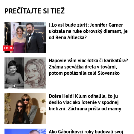
PREČÍTAJTE SI TIEŽ
J.Lo asi bude zúriť: Jennifer Garner
ukázala na ruke obrovský diamant, je
od Bena Afflecka?
FOTO
Napovie vám viac fotka či karikatúra?
Známa speváčka drela v továrni,
potom pobláznila celé Slovensko
Dcéra Heidi Klum odhalila, čo ju
desilo viac ako fotenie v spodnej
bielizni: Záchrana prišla od mamy
Ako Gáboríkovci roky budovali svoj