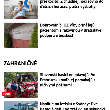
preskočilo: Z chladnej noci rovno do
ďalších horúčav, platia výstrahy!
Dobrovoľníci OZ Vŕby prinášajú
pacientom s rakovinou v Bratislave
podporu a ľudskosť
ZAHRANIČNÉ
Slovenskí hasiči nepoľavujú: Vo
Francúzsku naďalej pomáhajú s
ničivými požiarmi
FOTO
Napätie na letisku v Sydney: Dve
lietadlá delili od zrážky len sekundy!