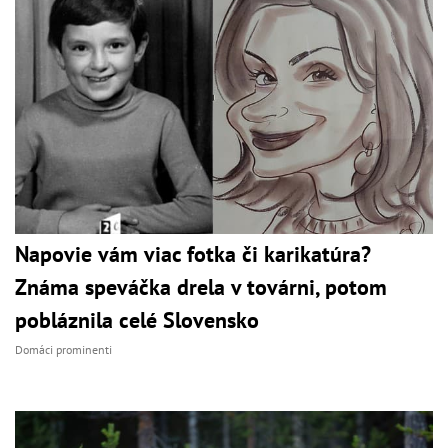
Napovie vám viac fotka či karikatúra?
Známa speváčka drela v továrni, potom
pobláznila celé Slovensko
Domáci prominenti