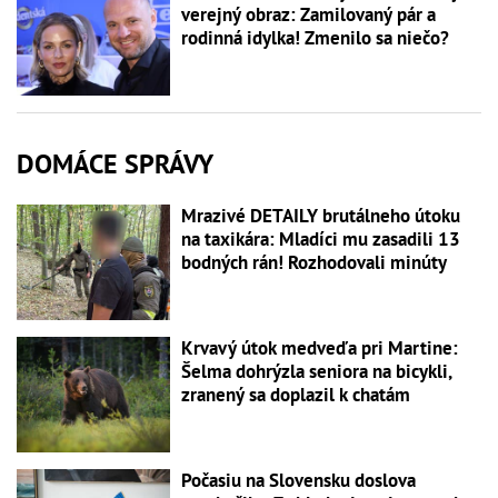
verejný obraz: Zamilovaný pár a
rodinná idylka! Zmenilo sa niečo?
DOMÁCE SPRÁVY
Mrazivé DETAILY brutálneho útoku
na taxikára: Mladíci mu zasadili 13
bodných rán! Rozhodovali minúty
Krvavý útok medveďa pri Martine:
Šelma dohrýzla seniora na bicykli,
zranený sa doplazil k chatám
Počasiu na Slovensku doslova