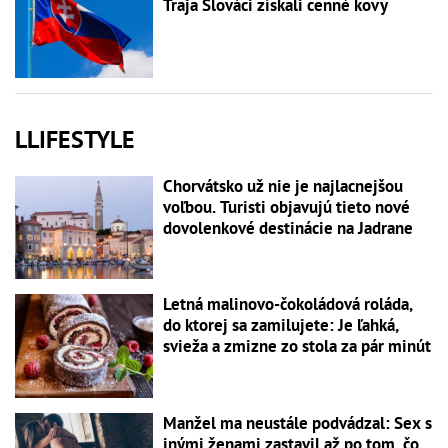
Traja Slováci získali cenné kovy
LLIFESTYLE
Chorvátsko už nie je najlacnejšou
voľbou. Turisti objavujú tieto nové
dovolenkové destinácie na Jadrane
Letná malinovo-čokoládová roláda,
do ktorej sa zamilujete: Je ľahká,
svieža a zmizne zo stola za pár minút
Manžel ma neustále podvádzal: Sex s
inými ženami zastavil až po tom, čo