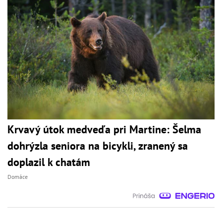
Krvavý útok medveďa pri Martine: Šelma
dohrýzla seniora na bicykli, zranený sa
doplazil k chatám
Domáce