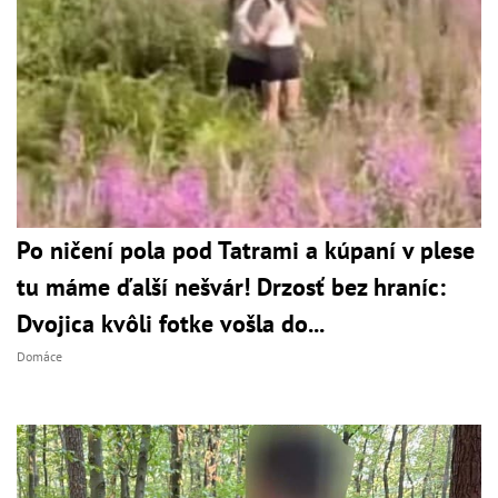
Po ničení pola pod Tatrami a kúpaní v plese
tu máme ďalší nešvár! Drzosť bez hraníc:
Dvojica kvôli fotke vošla do...
Domáce