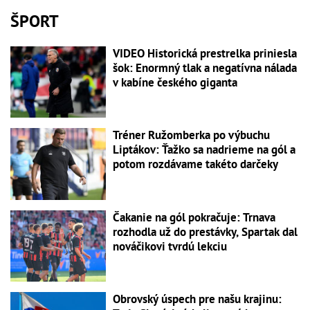
ŠPORT
VIDEO Historická prestrelka priniesla
šok: Enormný tlak a negatívna nálada
v kabíne českého giganta
Tréner Ružomberka po výbuchu
Liptákov: Ťažko sa nadrieme na gól a
potom rozdávame takéto darčeky
Čakanie na gól pokračuje: Trnava
rozhodla už do prestávky, Spartak dal
nováčikovi tvrdú lekciu
Obrovský úspech pre našu krajinu: