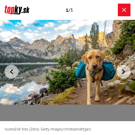
1
/3
Ilustračné foto (Zdroj: Getty Images/christiannafzger)