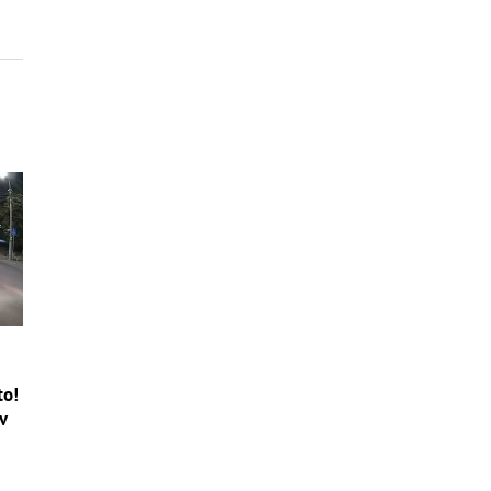
to!
v