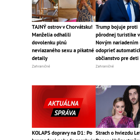
TAJNÝ ostrov v Chorvátsku!
Trump bojuje proti
Manželia odhalili
pôrodnej turistike 
dovolenku plnú
Novým nariadením 
neviazaného sexu a pikatné
odoprieť automatic
detaily
občianstvo pre deti
Zahraničné
Zahraničné
KOLAPS dopravy na D1: Po
Strach o hviezdu Let