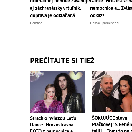
hromadnej nehode zasahuje
Dance: Hrôzostrašn
aj záchranársky vrtuľník,
nemocnice a... Zvlá
doprava je odklaňaná
odkaz!
Domáce
Domáci prominenti
PREČÍTAJTE SI TIEŽ
ŠOKUJÚCE slová
Strach o hviezdu Let's
Plačkovej: S René
Dance: Hrôzostrašná
tajili... Tomuto po
FOTO z nemocnice a...