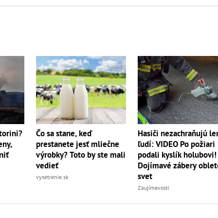
torini?
Čo sa stane, keď
Hasiči nezachraňujú le
eny,
prestanete jesť mliečne
ľudí: VIDEO Po požiari
niť
výrobky? Toto by ste mali
podali kyslík holubovi!
vedieť
Dojímavé zábery oblet
svet
vysetrenie.sk
Zaujímavosti