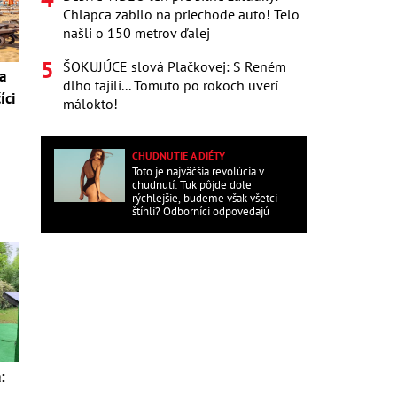
Chlapca zabilo na priechode auto! Telo
našli o 150 metrov ďalej
ŠOKUJÚCE slová Plačkovej: S Reném
a
dlho tajili... Tomuto po rokoch uverí
íci
málokto!
CHUDNUTIE A DIÉTY
Toto je najväčšia revolúcia v
chudnutí: Tuk pôjde dole
rýchlejšie, budeme však všetci
štíhli? Odborníci odpovedajú
: