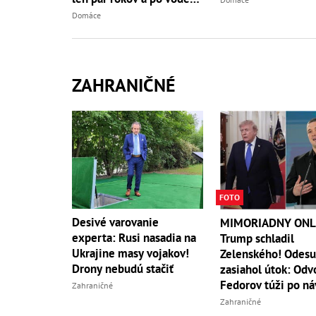
ani stopy!
Domáce
ZAHRANIČNÉ
FOTO
Desivé varovanie
MIMORIADNY ONL
experta: Rusi nasadia na
Trump schladil
Ukrajine masy vojakov!
Zelenského! Odesu
Drony nebudú stačiť
zasiahol útok: Odv
Fedorov túži po ná
Zahraničné
Zahraničné