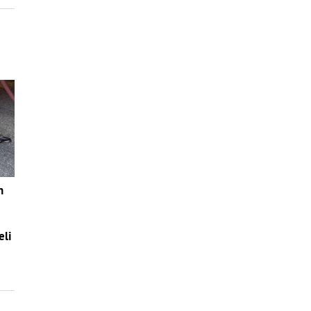
n
eli