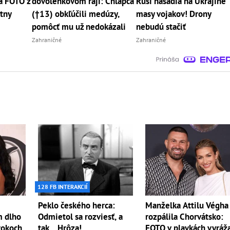
á FOTO z
dovolenkovom raji: Chlapca
Rusi nasadia na Ukrajine
štny
(†13) obkľúčili medúzy,
masy vojakov! Drony
pomôcť mu už nedokázali
nebudú stačiť
Zahraničné
Zahraničné
128 FB INTERAKCIÍ
Peklo českého herca:
Manželka Attilu Végha
m dlho
Odmietol sa rozviesť, a
rozpálila Chorvátsko:
 rokoch
tak... Hrôza!
FOTO v plavkách vyráž