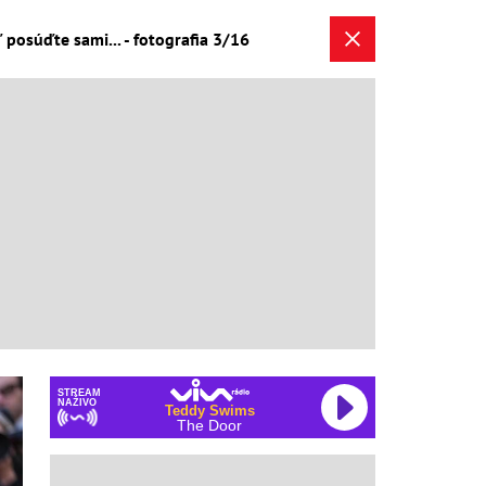
posúďte sami... - fotografia 3/16
STREAM
NAŽIVO
Teddy Swims
The Door