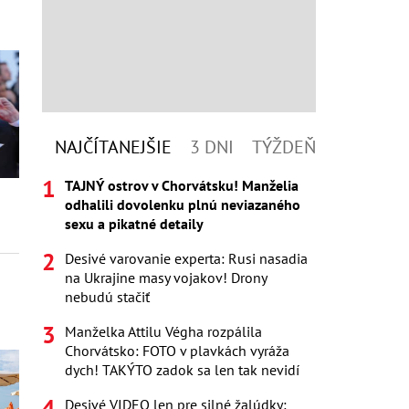
NAJČÍTANEJŠIE
3 DNI
TÝŽDEŇ
TAJNÝ ostrov v Chorvátsku! Manželia
odhalili dovolenku plnú neviazaného
sexu a pikatné detaily
Desivé varovanie experta: Rusi nasadia
na Ukrajine masy vojakov! Drony
nebudú stačiť
Manželka Attilu Végha rozpálila
Chorvátsko: FOTO v plavkách vyráža
dych! TAKÝTO zadok sa len tak nevidí
Desivé VIDEO len pre silné žalúdky: