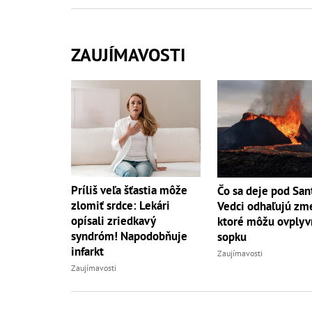
ZAUJÍMAVOSTI
Príliš veľa šťastia môže
Čo sa deje pod San
zlomiť srdce: Lekári
Vedci odhaľujú zm
opísali zriedkavý
ktoré môžu ovplyv
syndróm! Napodobňuje
sopku
infarkt
Zaujímavosti
Zaujímavosti