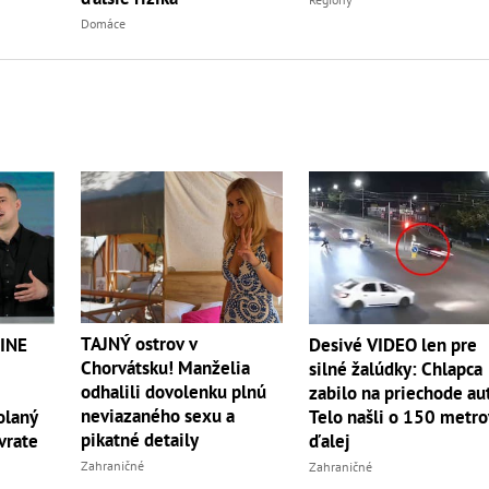
Domáce
TAJNÝ ostrov v
INE
Desivé VIDEO len pre
Chorvátsku! Manželia
silné žalúdky: Chlapca
odhalili dovolenku plnú
zabilo na priechode au
neviazaného sexu a
olaný
Telo našli o 150 metro
pikatné detaily
vrate
ďalej
Zahraničné
Zahraničné