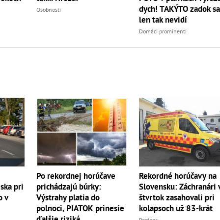
dych! TAKÝTO zadok s
Osobnosti
len tak nevidí
Domáci prominenti
Rekordné horúčavy na
Po rekordnej horúčave
Slovensku: Záchranári 
ska pri
prichádzajú búrky:
štvrtok zasahovali pri
o v
Výstrahy platia do
kolapsoch už 83-krát
polnoci, PIATOK prinesie
ďalšie riziká
Regióny