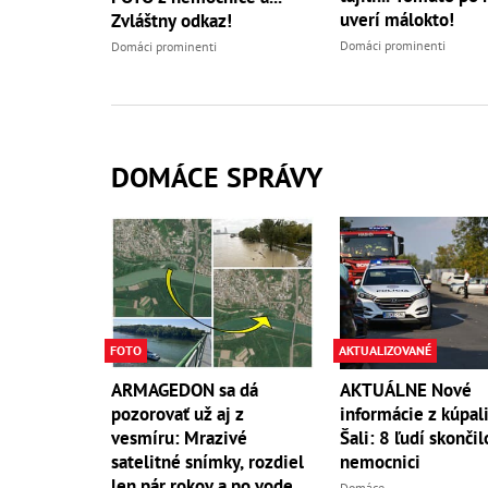
uverí málokto!
Zvláštny odkaz!
Domáci prominenti
Domáci prominenti
DOMÁCE SPRÁVY
FOTO
AKTUALIZOVANÉ
ARMAGEDON sa dá
AKTUÁLNE Nové
pozorovať už aj z
informácie z kúpali
vesmíru: Mrazivé
Šali: 8 ľudí skončil
satelitné snímky, rozdiel
nemocnici
len pár rokov a po vode
Domáce