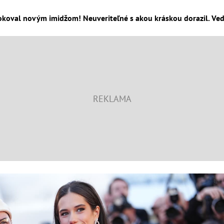
okoval novým imidžom! Neuveriteľné s akou kráskou dorazil. Veď 