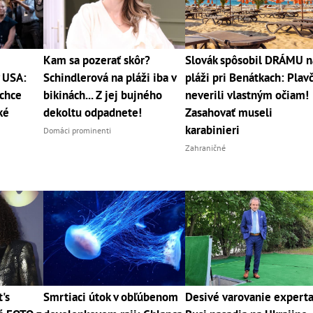
Kam sa pozerať skôr?
Slovák spôsobil DRÁMU n
v USA:
Schindlerová na pláži iba v
pláži pri Benátkach: Plavč
chce
bikinách... Z jej bujného
neverili vlastným očiam!
ké
dekoltu odpadnete!
Zasahovať museli
karabinieri
Domáci prominenti
Zahraničné
's
Smrtiaci útok v obľúbenom
Desivé varovanie experta