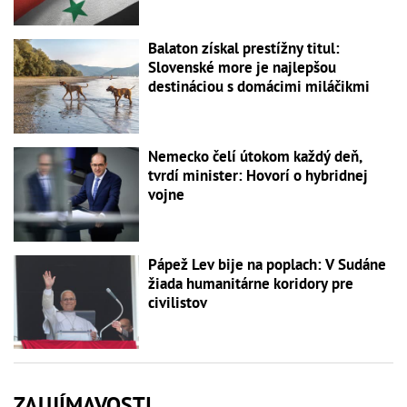
Balaton získal prestížny titul:
Slovenské more je najlepšou
destináciou s domácimi miláčikmi
Nemecko čelí útokom každý deň,
tvrdí minister: Hovorí o hybridnej
vojne
Pápež Lev bije na poplach: V Sudáne
žiada humanitárne koridory pre
civilistov
ZAUJÍMAVOSTI