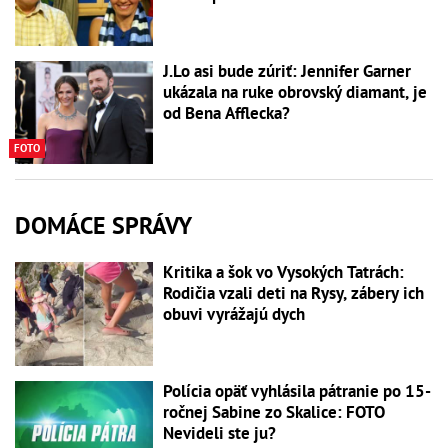
J.Lo asi bude zúriť: Jennifer Garner
ukázala na ruke obrovský diamant, je
od Bena Afflecka?
FOTO
DOMÁCE SPRÁVY
Kritika a šok vo Vysokých Tatrách:
Rodičia vzali deti na Rysy, zábery ich
obuvi vyrážajú dych
Polícia opäť vyhlásila pátranie po 15-
ročnej Sabine zo Skalice: FOTO
Nevideli ste ju?