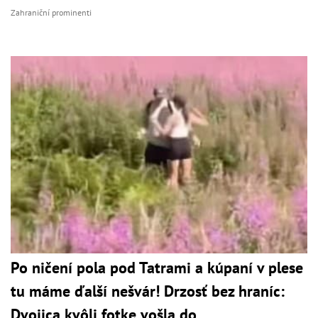
Zahraniční prominenti
Po ničení pola pod Tatrami a kúpaní v plese
tu máme ďalší nešvár! Drzosť bez hraníc:
Dvojica kvôli fotke vošla do...