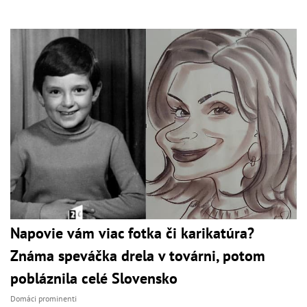
Napovie vám viac fotka či karikatúra?
Známa speváčka drela v továrni, potom
pobláznila celé Slovensko
Domáci prominenti