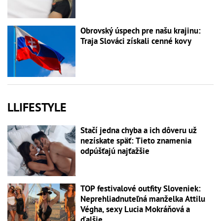
Obrovský úspech pre našu krajinu:
Traja Slováci získali cenné kovy
LLIFESTYLE
Stačí jedna chyba a ich dôveru už
nezískate späť: Tieto znamenia
odpúšťajú najťažšie
TOP festivalové outfity Sloveniek:
Neprehliadnuteľná manželka Attilu
Végha, sexy Lucia Mokráňová a
ďalšie