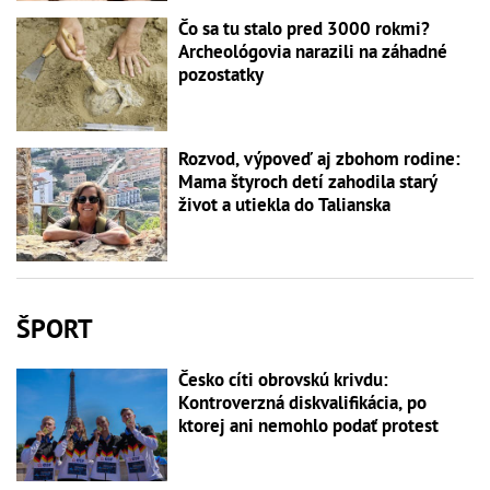
Čo sa tu stalo pred 3000 rokmi?
Archeológovia narazili na záhadné
pozostatky
Rozvod, výpoveď aj zbohom rodine:
Mama štyroch detí zahodila starý
život a utiekla do Talianska
ŠPORT
Česko cíti obrovskú krivdu:
Kontroverzná diskvalifikácia, po
ktorej ani nemohlo podať protest