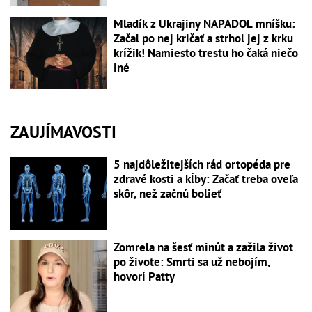
Mladík z Ukrajiny NAPADOL mníšku:
Začal po nej kričať a strhol jej z krku
krížik! Namiesto trestu ho čaká niečo
iné
ZAUJÍMAVOSTI
5 najdôležitejších rád ortopéda pre
zdravé kosti a kĺby: Začať treba oveľa
skôr, než začnú bolieť
Zomrela na šesť minút a zažila život
po živote: Smrti sa už nebojím,
hovorí Patty