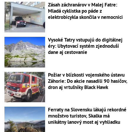
Zásah záchranárov v Malej Fatre:
Mladá cyklistka po páde z
elektrobicykla skončila v nemocnici
Vysoké Tatry vstupujú do digitálnej
éry: Ubytovací systém zjednoduší
dane aj cestovanie
Požiar v blízkosti vojenského ústavu
Záhorie: Do akcie nasadili 90 hasičov,
dron aj vrtuľníky Black Hawk
Ferraty na Slovensku lákajú rekordné
množstvo turistov, Skalka má
unikátny lanový most aj vyhliadku