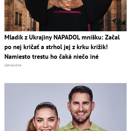
Mladík z Ukrajiny NAPADOL mníšku: Začal
po nej kričať a strhol jej z krku krížik!
Namiesto trestu ho čaká niečo iné
Zahraničné