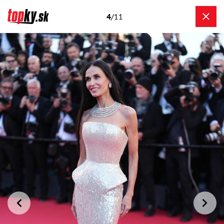
4
/11