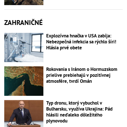
ZAHRANIČNÉ
Explozívna hnačka v USA zabíja:
Nebezpečná infekcia sa rýchlo šíri!
Hlásia prvé obete
Rokovania s Iránom o Hormuzskom
prielive prebiehajú v pozitívnej
atmosfére, tvrdí Omán
Typ dronu, ktorý vybuchol v
Bulharsku, využíva Ukrajina: Pád
hlásili neďaleko dôležitého
plynovodu