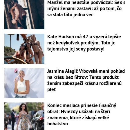
Manžel ma neustále podvádzal: Sex s
inými ženami zastavil až po tom, čo
sa stala táto jedna vec
Kate Hudson má 47 a vyzerá lepšie
než kedykoľvek predtým: Toto je
tajomstvo jej sexy postavy!
Jasmina Alagič Vrbovská mení pohľad
na krásu bez filtrov: Tento produkt
ženám zabezpečí krásnu rozžiarenú
pleť
Koniec mesiaca prinesie finančný
obrat: Hviezdy ukázali na štyri
znamenia, ktoré získajú veľké
bohatstvo