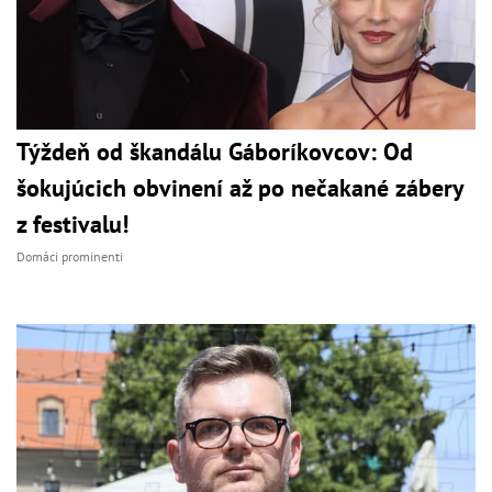
Týždeň od škandálu Gáboríkovcov: Od
šokujúcich obvinení až po nečakané zábery
z festivalu!
Domáci prominenti