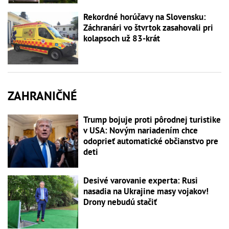
Rekordné horúčavy na Slovensku:
Záchranári vo štvrtok zasahovali pri
kolapsoch už 83-krát
ZAHRANIČNÉ
Trump bojuje proti pôrodnej turistike
v USA: Novým nariadením chce
odoprieť automatické občianstvo pre
deti
Desivé varovanie experta: Rusi
nasadia na Ukrajine masy vojakov!
Drony nebudú stačiť