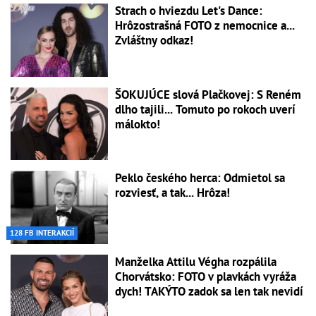
Strach o hviezdu Let's Dance:
Hrôzostrašná FOTO z nemocnice a...
Zvláštny odkaz!
ŠOKUJÚCE slová Plačkovej: S Reném
dlho tajili... Tomuto po rokoch uverí
málokto!
Peklo českého herca: Odmietol sa
rozviesť, a tak... Hrôza!
128 FB INTERAKCIÍ
Manželka Attilu Végha rozpálila
Chorvátsko: FOTO v plavkách vyráža
dych! TAKÝTO zadok sa len tak nevidí