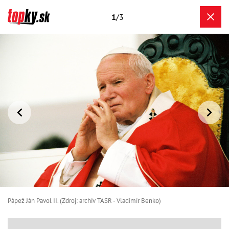
1
/3
Pápež Ján Pavol II. (Zdroj: archív TASR - Vladimír Benko)