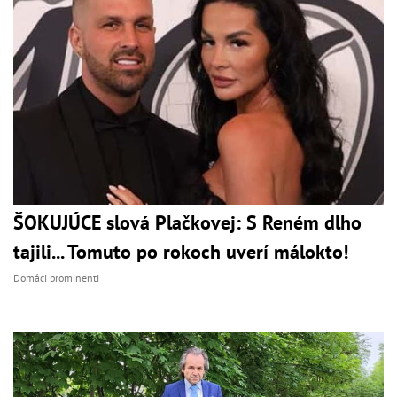
ŠOKUJÚCE slová Plačkovej: S Reném dlho
tajili... Tomuto po rokoch uverí málokto!
Domáci prominenti