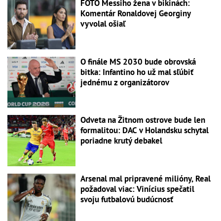
FOTO Messiho žena v bikinách:
Komentár Ronaldovej Georginy
vyvolal ošiaľ
O finále MS 2030 bude obrovská
bitka: Infantino ho už mal sľúbiť
jednému z organizátorov
Odveta na Žitnom ostrove bude len
formalitou: DAC v Holandsku schytal
poriadne krutý debakel
Arsenal mal pripravené milióny, Real
požadoval viac: Vinícius spečatil
svoju futbalovú budúcnosť