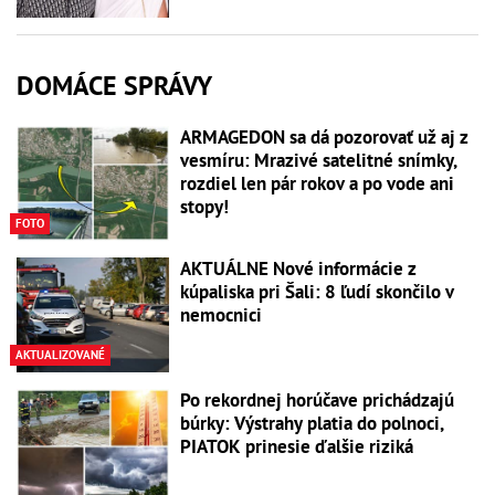
DOMÁCE SPRÁVY
ARMAGEDON sa dá pozorovať už aj z
vesmíru: Mrazivé satelitné snímky,
rozdiel len pár rokov a po vode ani
stopy!
FOTO
AKTUÁLNE Nové informácie z
kúpaliska pri Šali: 8 ľudí skončilo v
nemocnici
AKTUALIZOVANÉ
Po rekordnej horúčave prichádzajú
búrky: Výstrahy platia do polnoci,
PIATOK prinesie ďalšie riziká