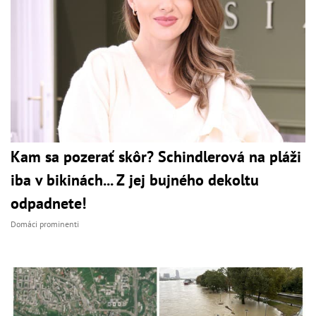
Kam sa pozerať skôr? Schindlerová na pláži
iba v bikinách... Z jej bujného dekoltu
odpadnete!
Domáci prominenti