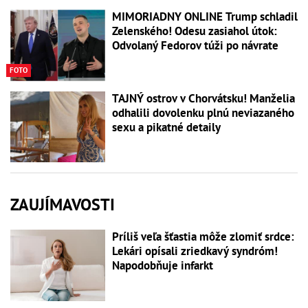
MIMORIADNY ONLINE Trump schladil
Zelenského! Odesu zasiahol útok:
Odvolaný Fedorov túži po návrate
FOTO
TAJNÝ ostrov v Chorvátsku! Manželia
odhalili dovolenku plnú neviazaného
sexu a pikatné detaily
ZAUJÍMAVOSTI
Príliš veľa šťastia môže zlomiť srdce:
Lekári opísali zriedkavý syndróm!
Napodobňuje infarkt