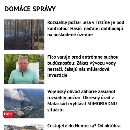
DOMÁCE SPRÁVY
Rozsiahly požiar lesa v Trstíne je pod
kontrolou: Hasiči naďalej dohliadajú
na poškodené územie
Fico varuje pred extrémne suchou
budúcnosťou: Zákaz vývozu vody
nestačí, čakajú nás miliardové
investície
Vojenský obvod Záhorie zasiahol
rozsiahly požiar: Okresný úrad v
Malackách vyhlásil MIMORIADNU
situáciu
FOTO
Cestujete do Nemecka? Od októbra