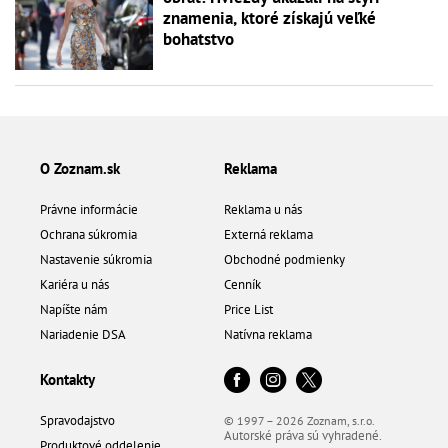
znamenia, ktoré získajú veľké
bohatstvo
O Zoznam.sk
Reklama
Právne informácie
Reklama u nás
Ochrana súkromia
Externá reklama
Nastavenie súkromia
Obchodné podmienky
Kariéra u nás
Cenník
Napíšte nám
Price List
Nariadenie DSA
Natívna reklama
Kontakty
Spravodajstvo
© 1997 – 2026 Zoznam, s.r.o.
Autorské práva sú vyhradené.
Produktové oddelenie