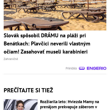
Slovák spôsobil DRÁMU na pláži pri
Benátkach: Plavčíci neverili vlastným
očiam! Zasahovať museli karabinieri
Zahraničné
PREČÍTAJTE SI TIEŽ
Rozžiarila leto: Hviezda Mamy na
prenájom prekvapuje záberom v