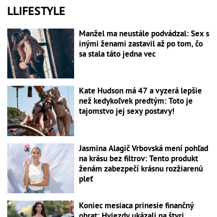
LLIFESTYLE
Manžel ma neustále podvádzal: Sex s
inými ženami zastavil až po tom, čo
sa stala táto jedna vec
Kate Hudson má 47 a vyzerá lepšie
než kedykoľvek predtým: Toto je
tajomstvo jej sexy postavy!
Jasmina Alagič Vrbovská mení pohľad
na krásu bez filtrov: Tento produkt
ženám zabezpečí krásnu rozžiarenú
pleť
Koniec mesiaca prinesie finančný
obrat: Hviezdy ukázali na štyri