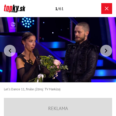
1
/61
Let´s Dance 11, finále (Zdroj: TV Markíza)