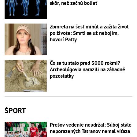
skôr, než začnú bolieť
Zomrela na šesť minút a zažila život
po živote: Smrti sa už nebojím,
hovorí Patty
Čo sa tu stalo pred 3000 rokmi?
Archeológovia narazili na záhadné
pozostatky
ŠPORT
Prešov vedenie neudržal: Súboj stále
neporazených Tatranov nemal víťaza