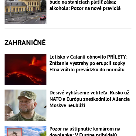
bude na staniciach platiť zákaz
alkoholu: Pozor na nové pravidlá
ZAHRANIČNÉ
Letisko v Catanii obnovilo PRÍLETY:
Zníženie výstrahy po erupcii sopky
Etna vrátilo prevádzku do normálu
Desivé vyhlásenie veliteľa: Rusko už
NATO a Európu zneškodnilo! Aliancia
Moskve neublíži
Pozor na uštipnutie komárom na
dovolenke: V Európe pribúdajú