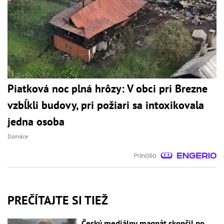
Piatková noc plná hrôzy: V obci pri Brezne
vzbĺkli budovy, pri požiari sa intoxikovala
jedna osoba
Domáce
PREČÍTAJTE SI TIEŽ
Český mediálny magnát skončil po