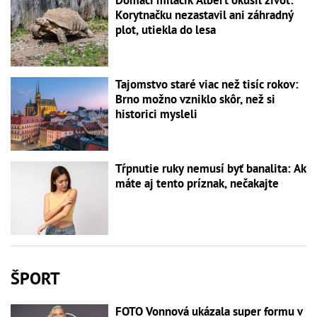
Domáci miláčik Albert okúsil život:
Korytnačku nezastavil ani záhradný
plot, utiekla do lesa
Tajomstvo staré viac než tisíc rokov:
Brno možno vzniklo skôr, než si
historici mysleli
Tŕpnutie ruky nemusí byť banalita: Ak
máte aj tento príznak, nečakajte
ŠPORT
FOTO Vonnová ukázala super formu v