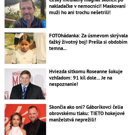
nakladačke v nemocnici! Maskovaní
muži ho ani trochu nešetrili!
FOTOhádanka: Za úsmevom skrývala
ťažký životný boj! Prešla si obdobím
temna...
Hviezda sitkomu Roseanne šokuje
vzhľadom: 91 kíl dole... Je na
nespoznanie!
Skončia ako oni? Gáboríkovci čelia
obrovskému tlaku: TIETO hokejové
manželstvá neprežili!