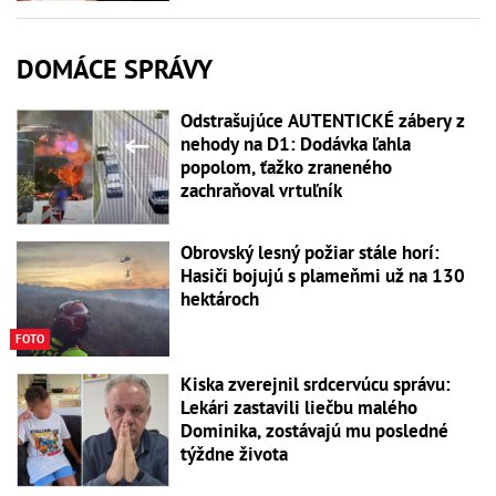
DOMÁCE SPRÁVY
Odstrašujúce AUTENTICKÉ zábery z
nehody na D1: Dodávka ľahla
popolom, ťažko zraneného
zachraňoval vrtuľník
Obrovský lesný požiar stále horí:
Hasiči bojujú s plameňmi už na 130
hektároch
FOTO
Kiska zverejnil srdcervúcu správu:
Lekári zastavili liečbu malého
Dominika, zostávajú mu posledné
týždne života