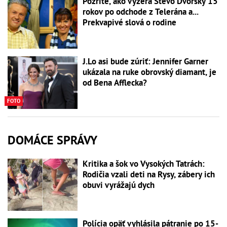
Pozrite, ako vyzerá Števo Dvorský 15
rokov po odchode z Telerána a...
Prekvapivé slová o rodine
J.Lo asi bude zúriť: Jennifer Garner
ukázala na ruke obrovský diamant, je
od Bena Afflecka?
FOTO
DOMÁCE SPRÁVY
Kritika a šok vo Vysokých Tatrách:
Rodičia vzali deti na Rysy, zábery ich
obuvi vyrážajú dych
Polícia opäť vyhlásila pátranie po 15-