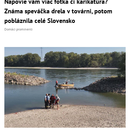
Napovie vám viac fotka či karikatúra?
Známa speváčka drela v továrni, potom
pobláznila celé Slovensko
Domáci prominenti