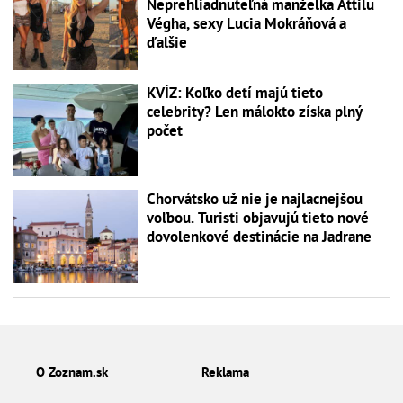
Neprehliadnuteľná manželka Attilu
Végha, sexy Lucia Mokráňová a
ďalšie
KVÍZ: Koľko detí majú tieto
celebrity? Len málokto získa plný
počet
Chorvátsko už nie je najlacnejšou
voľbou. Turisti objavujú tieto nové
dovolenkové destinácie na Jadrane
O Zoznam.sk
Reklama