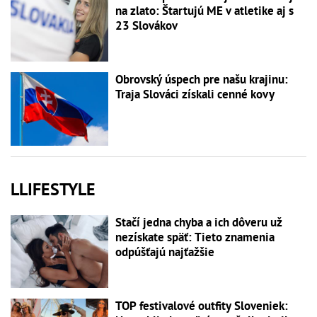
na zlato: Štartujú ME v atletike aj s
23 Slovákov
Obrovský úspech pre našu krajinu:
Traja Slováci získali cenné kovy
LLIFESTYLE
Stačí jedna chyba a ich dôveru už
nezískate späť: Tieto znamenia
odpúšťajú najťažšie
TOP festivalové outfity Sloveniek: