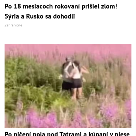
Po 18 mesiacoch rokovaní prišiel zlom!
Sýria a Rusko sa dohodli
Zahraničné
Po ničení pola pod Tatrami a kúpaní v plese