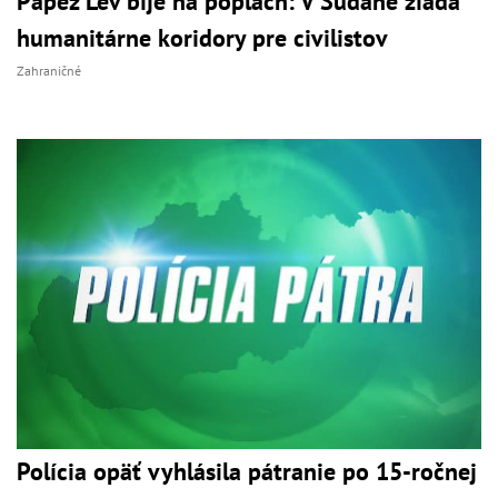
Pápež Lev bije na poplach: V Sudáne žiada
humanitárne koridory pre civilistov
Zahraničné
Polícia opäť vyhlásila pátranie po 15-ročnej