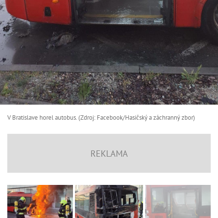
V Bratislave horel autobus. (Zdroj: Facebook/Hasičský a záchranný zbor )