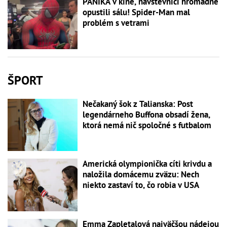
PANIKA v kine, návštevníci hromadne
opustili sálu! Spider-Man mal
problém s vetrami
ŠPORT
Nečakaný šok z Talianska: Post
legendárneho Buffona obsadí žena,
ktorá nemá nič spoločné s futbalom
Americká olympionička cíti krivdu a
naložila domácemu zväzu: Nech
niekto zastaví to, čo robia v USA
Emma Zapletalová najväčšou nádejou