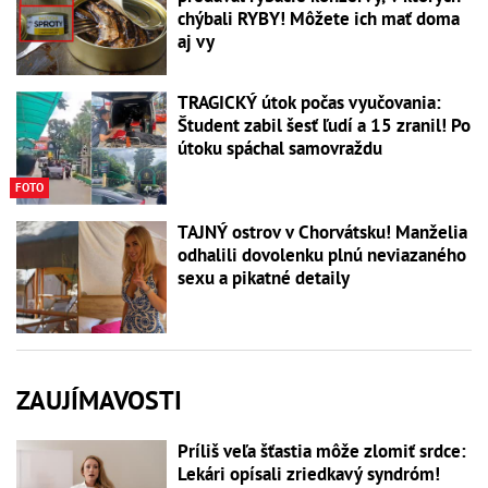
chýbali RYBY! Môžete ich mať doma
aj vy
TRAGICKÝ útok počas vyučovania:
Študent zabil šesť ľudí a 15 zranil! Po
útoku spáchal samovraždu
FOTO
TAJNÝ ostrov v Chorvátsku! Manželia
odhalili dovolenku plnú neviazaného
sexu a pikatné detaily
ZAUJÍMAVOSTI
Príliš veľa šťastia môže zlomiť srdce:
Lekári opísali zriedkavý syndróm!