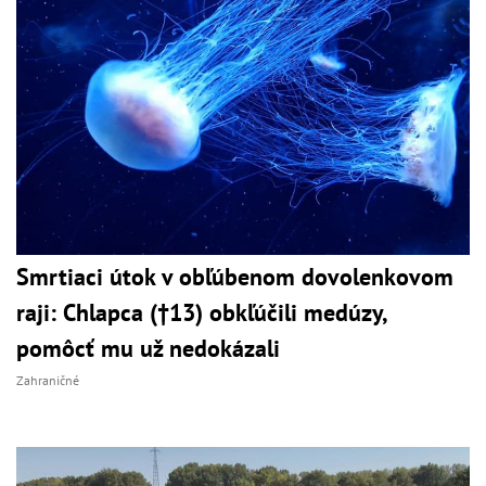
Smrtiaci útok v obľúbenom dovolenkovom
raji: Chlapca (†13) obkľúčili medúzy,
pomôcť mu už nedokázali
Zahraničné