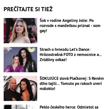
PREČÍTAJTE SI TIEŽ
Šok v rodine Angeliny Jolie: Po
rozvode s manželkou priznal - som
gay!
Strach o hviezdu Let's Dance:
Hrôzostrašná FOTO z nemocnice a...
Zvláštny odkaz!
ŠOKUJÚCE slová Plačkovej: S Reném
dlho tajili... Tomuto po rokoch uverí
málokto!
Peklo českého herca: Odmietol sa