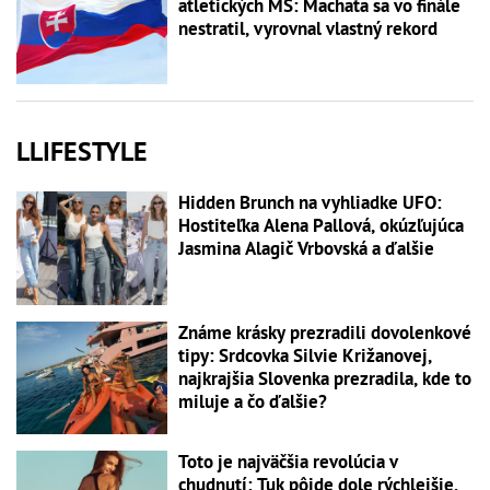
atletických MS: Machata sa vo finále
nestratil, vyrovnal vlastný rekord
LLIFESTYLE
Hidden Brunch na vyhliadke UFO:
Hostiteľka Alena Pallová, okúzľujúca
Jasmina Alagič Vrbovská a ďalšie
Známe krásky prezradili dovolenkové
tipy: Srdcovka Silvie Križanovej,
najkrajšia Slovenka prezradila, kde to
miluje a čo ďalšie?
Toto je najväčšia revolúcia v
chudnutí: Tuk pôjde dole rýchlejšie,