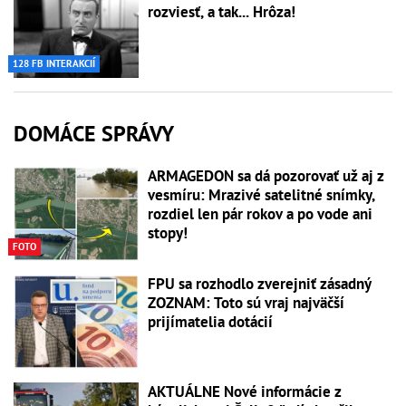
rozviesť, a tak... Hrôza!
128 FB INTERAKCIÍ
DOMÁCE SPRÁVY
ARMAGEDON sa dá pozorovať už aj z
vesmíru: Mrazivé satelitné snímky,
rozdiel len pár rokov a po vode ani
stopy!
FOTO
FPU sa rozhodlo zverejniť zásadný
ZOZNAM: Toto sú vraj najväčší
prijímatelia dotácií
AKTUÁLNE Nové informácie z