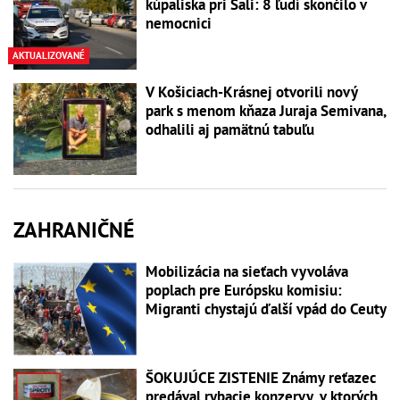
kúpaliska pri Šali: 8 ľudí skončilo v
nemocnici
AKTUALIZOVANÉ
V Košiciach-Krásnej otvorili nový
park s menom kňaza Juraja Semivana,
odhalili aj pamätnú tabuľu
ZAHRANIČNÉ
Mobilizácia na sieťach vyvoláva
poplach pre Európsku komisiu:
Migranti chystajú ďalší vpád do Ceuty
ŠOKUJÚCE ZISTENIE Známy reťazec
predával rybacie konzervy, v ktorých