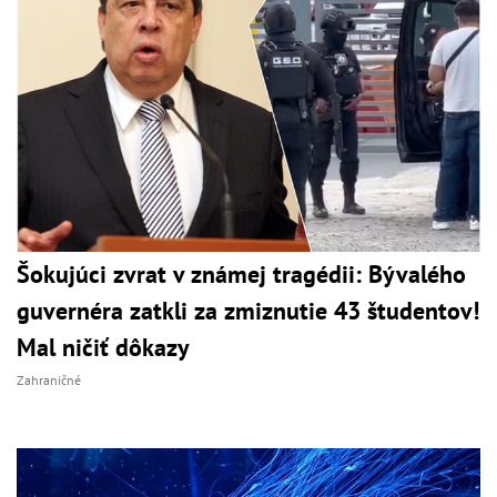
Šokujúci zvrat v známej tragédii: Bývalého
guvernéra zatkli za zmiznutie 43 študentov!
Mal ničiť dôkazy
Zahraničné