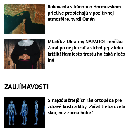
Rokovania s Iránom o Hormuzskom
prielive prebiehajú v pozitívnej
atmosfére, tvrdí Omán
Mladík z Ukrajiny NAPADOL mníšku:
Začal po nej kričať a strhol jej z krku
krížik! Namiesto trestu ho čaká niečo
iné
ZAUJÍMAVOSTI
5 najdôležitejších rád ortopéda pre
zdravé kosti a kĺby: Začať treba oveľa
skôr, než začnú bolieť