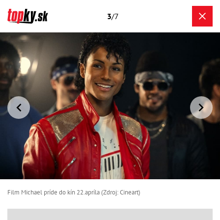
3
/7
Film Michael príde do kín 22.apríla (Zdroj: Cineart)