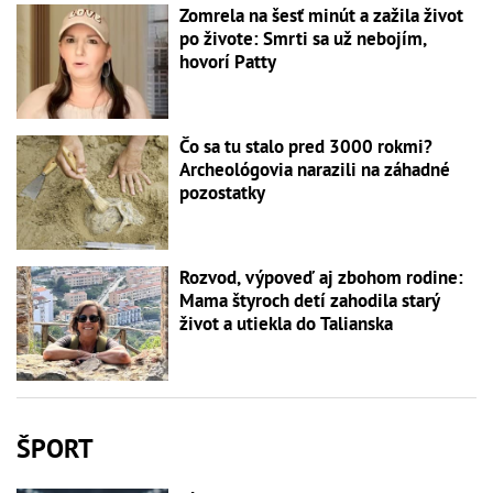
Zomrela na šesť minút a zažila život
po živote: Smrti sa už nebojím,
hovorí Patty
Čo sa tu stalo pred 3000 rokmi?
Archeológovia narazili na záhadné
pozostatky
Rozvod, výpoveď aj zbohom rodine:
Mama štyroch detí zahodila starý
život a utiekla do Talianska
ŠPORT