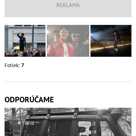
Fotiek:
7
ODPORÚČAME