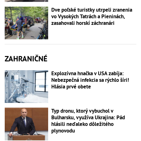
Dve poľské turistky utrpeli zranenia
vo Vysokých Tatrách a Pieninách,
zasahovali horskí záchranári
ZAHRANIČNÉ
Explozívna hnačka v USA zabíja:
Nebezpečná infekcia sa rýchlo šíri!
Hlásia prvé obete
Typ dronu, ktorý vybuchol v
Bulharsku, využíva Ukrajina: Pád
hlásili neďaleko dôležitého
plynovodu