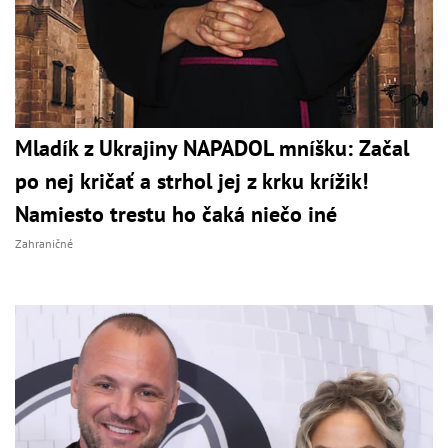
Mladík z Ukrajiny NAPADOL mníšku: Začal
po nej kričať a strhol jej z krku krížik!
Namiesto trestu ho čaká niečo iné
Zahraničné