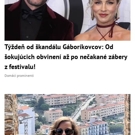
Týždeň od škandálu Gáboríkovcov: Od
šokujúcich obvinení až po nečakané zábery
z festivalu!
Domáci prominenti