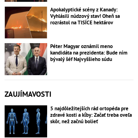
Apokalyptické scény z Kanady:
Vyhlásili núdzový stav! Oheň sa
rozrástol na TISÍCE hektárov
Péter Magyar oznámil meno
kandidáta na prezidenta: Bude ním
bývalý šéf Najvyššieho súdu
ZAUJÍMAVOSTI
5 najdôležitejších rád ortopéda pre
zdravé kosti a kĺby: Začať treba oveľa
skôr, než začnú bolieť