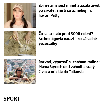
Zomrela na šesť minút a zažila život
po živote: Smrti sa už nebojím,
hovorí Patty
Čo sa tu stalo pred 3000 rokmi?
Archeológovia narazili na záhadné
pozostatky
Rozvod, výpoveď aj zbohom rodine:
Mama štyroch detí zahodila starý
život a utiekla do Talianska
ŠPORT