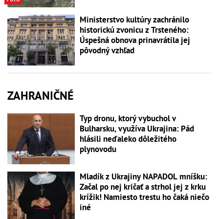
Ministerstvo kultúry zachránilo
historickú zvonicu z Trsteného:
Úspešná obnova prinavrátila jej
pôvodný vzhľad
ZAHRANIČNÉ
Typ dronu, ktorý vybuchol v
Bulharsku, využíva Ukrajina: Pád
hlásili neďaleko dôležitého
plynovodu
Mladík z Ukrajiny NAPADOL mníšku:
Začal po nej kričať a strhol jej z krku
krížik! Namiesto trestu ho čaká niečo
iné