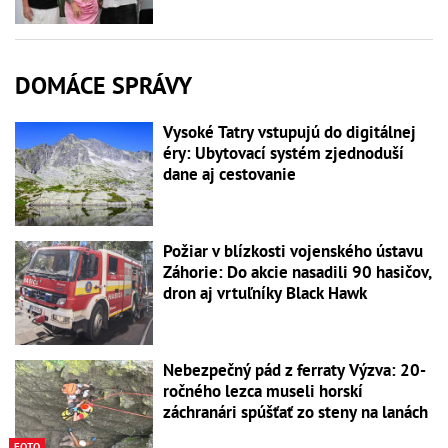
DOMÁCE SPRÁVY
Vysoké Tatry vstupujú do digitálnej
éry: Ubytovací systém zjednoduší
dane aj cestovanie
Požiar v blízkosti vojenského ústavu
Záhorie: Do akcie nasadili 90 hasičov,
dron aj vrtuľníky Black Hawk
Nebezpečný pád z ferraty Výzva: 20-
ročného lezca museli horskí
záchranári spúšťať zo steny na lanách
FOTO