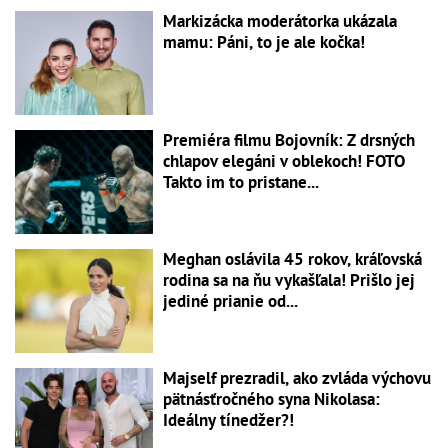
Markizácka moderátorka ukázala
mamu: Páni, to je ale kočka!
Premiéra filmu Bojovník: Z drsných
chlapov elegáni v oblekoch! FOTO
Takto im to pristane...
Meghan oslávila 45 rokov, kráľovská
rodina sa na ňu vykašľala! Prišlo jej
jediné prianie od...
Majself prezradil, ako zvláda výchovu
pätnásťročného syna Nikolasa:
Ideálny tínedžer?!