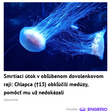
Smrtiaci útok v obľúbenom dovolenkovom
raji: Chlapca (†13) obkľúčili medúzy,
pomôcť mu už nedokázali
Zahraničné