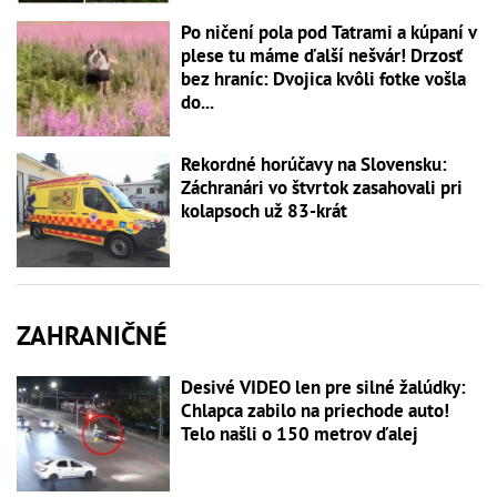
Po ničení pola pod Tatrami a kúpaní v
plese tu máme ďalší nešvár! Drzosť
bez hraníc: Dvojica kvôli fotke vošla
do...
Rekordné horúčavy na Slovensku:
Záchranári vo štvrtok zasahovali pri
kolapsoch už 83-krát
ZAHRANIČNÉ
Desivé VIDEO len pre silné žalúdky:
Chlapca zabilo na priechode auto!
Telo našli o 150 metrov ďalej