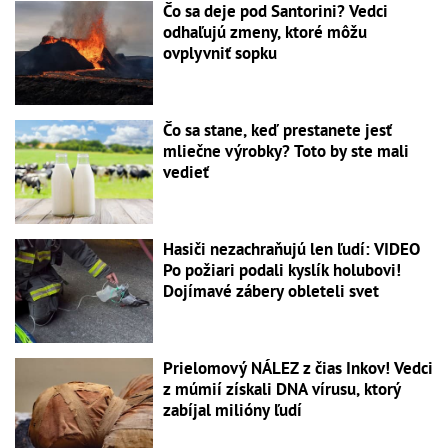
Čo sa deje pod Santorini? Vedci
odhaľujú zmeny, ktoré môžu
ovplyvniť sopku
Čo sa stane, keď prestanete jesť
mliečne výrobky? Toto by ste mali
vedieť
Hasiči nezachraňujú len ľudí: VIDEO
Po požiari podali kyslík holubovi!
Dojímavé zábery obleteli svet
Prielomový NÁLEZ z čias Inkov! Vedci
z múmií získali DNA vírusu, ktorý
zabíjal milióny ľudí