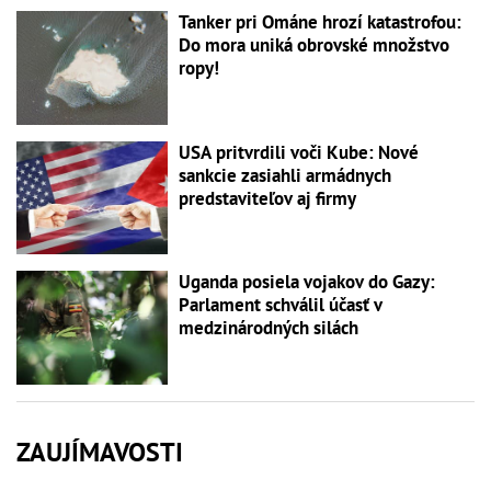
Tanker pri Ománe hrozí katastrofou:
Do mora uniká obrovské množstvo
ropy!
USA pritvrdili voči Kube: Nové
sankcie zasiahli armádnych
predstaviteľov aj firmy
Uganda posiela vojakov do Gazy:
Parlament schválil účasť v
medzinárodných silách
ZAUJÍMAVOSTI