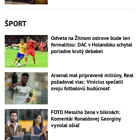
ŠPORT
Odveta na Žitnom ostrove bude len
formalitou: DAC v Holandsku schytal
poriadne krutý debakel
Arsenal mal pripravené milióny, Real
požadoval viac: Vinícius spečatil
svoju futbalovú budúcnosť
FOTO Messiho žena v bikinách:
Komentár Ronaldovej Georginy
vyvolal ošiaľ