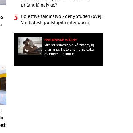
priťahujú najviac?
Bolestivé tajomstvo Zdeny Studenkovej:
ko
V mladosti podstúpila interrupciu!
a
PARTNERSKÉ VZŤAHY
Víkend prinesie veľké zmeny aj
priznania: Tieto znamenia čaká
osudové stretnutie
:
do
pež