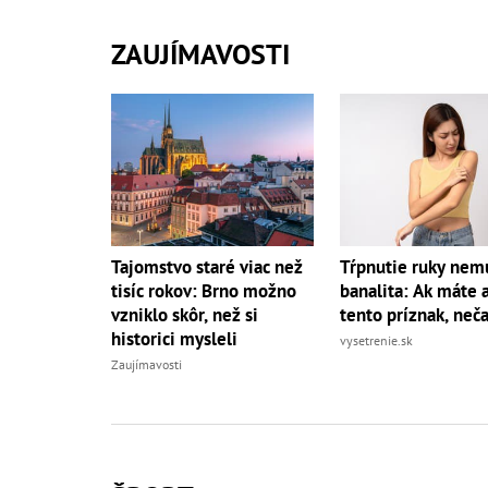
ZAUJÍMAVOSTI
Tajomstvo staré viac než
Tŕpnutie ruky nemu
tisíc rokov: Brno možno
banalita: Ak máte a
vzniklo skôr, než si
tento príznak, neč
historici mysleli
vysetrenie.sk
Zaujímavosti