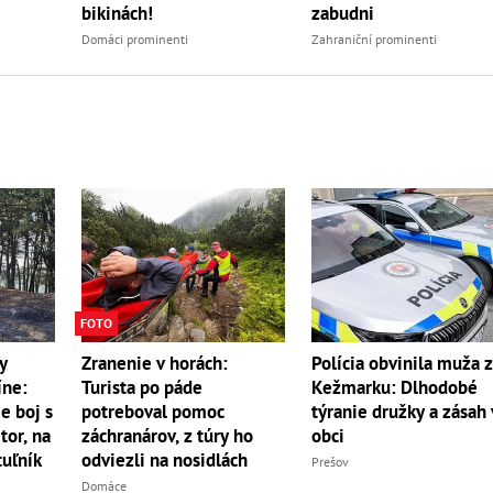
bikinách!
zabudni
Domáci prominenti
Zahraniční prominenti
FOTO
y
Zranenie v horách:
Polícia obvinila muža 
íne:
Turista po páde
Kežmarku: Dlhodobé
e boj s
potreboval pomoc
týranie družky a zásah 
r, na
záchranárov, z túry ho
obci
uľník
odviezli na nosidlách
Prešov
Domáce