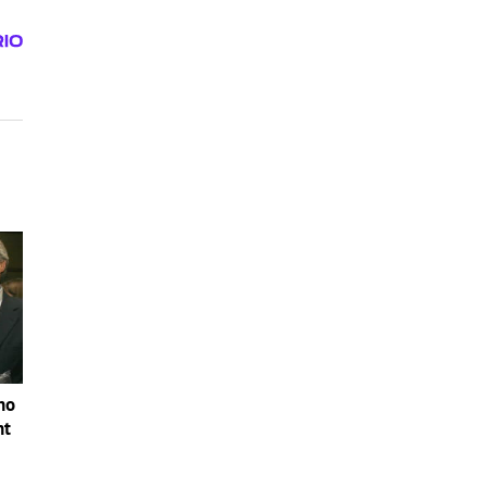
no
nt