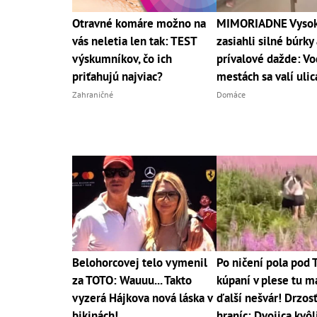
Otravné komáre možno na
MIMORIADNE Vysoké
vás neletia len tak: TEST
zasiahli silné búrky 
výskumníkov, čo ich
prívalové dažde: Vo
priťahujú najviac?
mestách sa valí uli
Zahraničné
Domáce
Belohorcovej telo vymenil
Po ničení pola pod 
za TOTO: Wauuu... Takto
kúpaní v plese tu 
vyzerá Hájkova nová láska v
ďalší nešvár! Drzos
bikinách!
hraníc: Dvojica kvôl