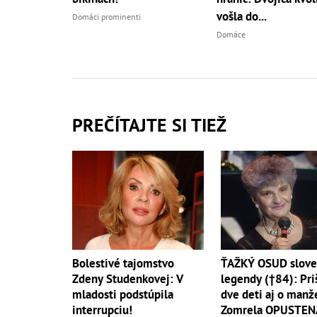
vošla do...
Domáci prominenti
Domáce
PREČÍTAJTE SI TIEŽ
ŤAŽKÝ OSUD slove
Bolestivé tajomstvo
legendy (†84): Pri
Zdeny Studenkovej: V
dve deti aj o manže
mladosti podstúpila
Zomrela OPUSTEN
interrupciu!