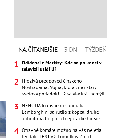
NAJČÍTANEJŠIE
3 DNI
TÝŽDEŇ
Odídenci z Markízy: Kde sa po konci v
televízii usídlili?
Hrozivá predpoveď čínskeho
Nostradama: Vojna, ktorá zničí starý
svetový poriadok! Už sa viackrát nemýlil
NEHODA luxusného športiaka:
Lamborghini sa rútilo z kopca, druhé
auto dopadlo po čelnej zrážke horšie
Otravné komáre možno na vás neletia
len tak: TEST výskumníkov, čo ich