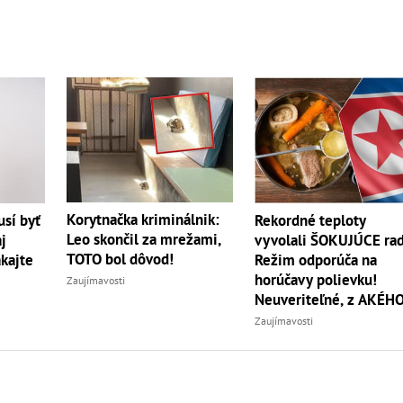
Korytnačka kriminálnik:
sí byť
Rekordné teploty
Leo skončil za mrežami,
j
vyvolali ŠOKUJÚCE rad
TOTO bol dôvod!
akajte
Režim odporúča na
horúčavy polievku!
Zaujímavosti
Neuveriteľné, z AKÉH
zvierata
Zaujímavosti