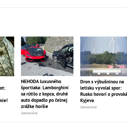
NEHODA luxusného
m
Dron s výbušninou na
športiaka: Lamborghini
ot:
letisku vyvolal spor:
sa rútilo z kopca, druhé
Rusko hovorí o provoká
auto dopadlo po čelnej
nie!
Kyjeva
zrážke horšie
Zahraničné
Zahraničné