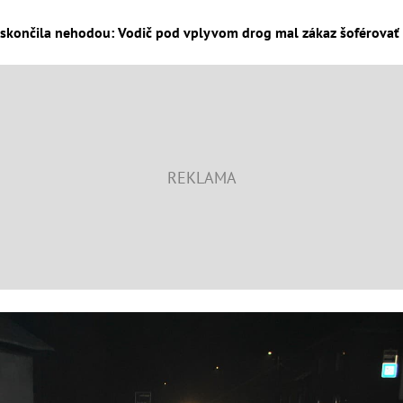
skončila nehodou: Vodič pod vplyvom drog mal zákaz šoférovať d