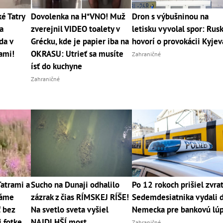
 Tatry
Dovolenka na H*VNO! Muž
Dron s výbušninou na
a
zverejnil VIDEO toalety v
letisku vyvolal spor: Rus
da v
Grécku, kde je papier iba na
hovorí o provokácii Kyjev
cami!
OKRASU: Utrieť sa musíte
Zahraničné
ísť do kuchyne
Zahraničné
Tatrami a
Sucho na Dunaji odhalilo
Po 12 rokoch prišiel zvrat
máme
zázrak z čias RÍMSKEJ RÍŠE!
Sedemdesiatnika vydali 
ť bez
Na svetlo sveta vyšiel
Nemecka pre bankovú lú
i fotke
NAJDLHŠÍ most
Zahraničné