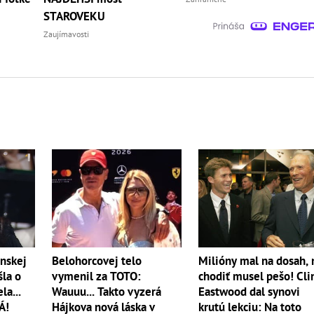
STAROVEKU
Zaujímavosti
nskej
Belohorcovej telo
Milióny mal na dosah, 
šla o
vymenil za TOTO:
chodiť musel pešo! Cli
la...
Wauuu... Takto vyzerá
Eastwood dal synovi
Á!
Hájkova nová láska v
krutú lekciu: Na toto