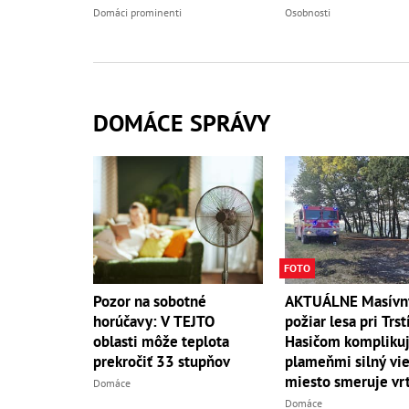
Osobnosti
Domáci prominenti
DOMÁCE SPRÁVY
FOTO
AKTUÁLNE Masívn
Pozor na sobotné
požiar lesa pri Trst
horúčavy: V TEJTO
Hasičom komplikuj
oblasti môže teplota
plameňmi silný vieto
prekročiť 33 stupňov
miesto smeruje vrt
Domáce
Domáce