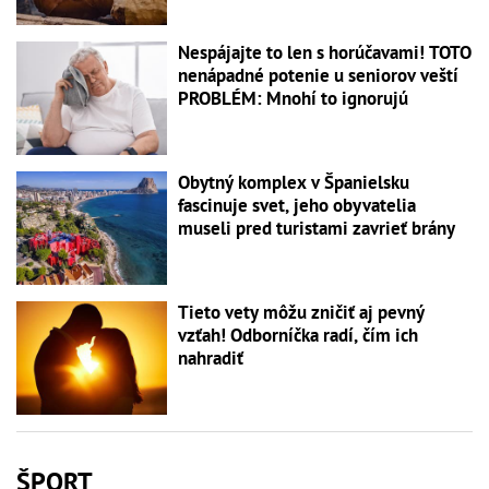
Nespájajte to len s horúčavami! TOTO
nenápadné potenie u seniorov veští
PROBLÉM: Mnohí to ignorujú
Obytný komplex v Španielsku
fascinuje svet, jeho obyvatelia
museli pred turistami zavrieť brány
Tieto vety môžu zničiť aj pevný
vzťah! Odborníčka radí, čím ich
nahradiť
ŠPORT