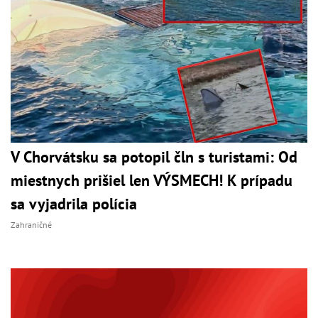
V Chorvátsku sa potopil čln s turistami: Od
miestnych prišiel len VÝSMECH! K prípadu
sa vyjadrila polícia
Zahraničné