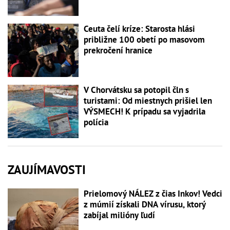
Ceuta čelí kríze: Starosta hlási
približne 100 obetí po masovom
prekročení hranice
V Chorvátsku sa potopil čln s
turistami: Od miestnych prišiel len
VÝSMECH! K prípadu sa vyjadrila
polícia
ZAUJÍMAVOSTI
Prielomový NÁLEZ z čias Inkov! Vedci
z múmií získali DNA vírusu, ktorý
zabíjal milióny ľudí