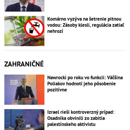
Komárno vyzýva na šetrenie pitnou
vodou: Zásoby klesli, regulácia zatiaľ
nehrozí
ZAHRANIČNÉ
Nawrocki po roku vo funkcii: Väčšina
Poliakov hodnotí jeho pôsobenie
pozitívne
Izrael rieši kontroverzný prípad:
Osadníka obvinili zo zabitia
palestínskeho aktivistu