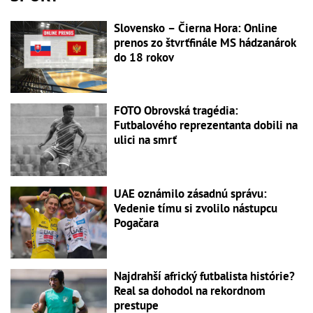
Slovensko – Čierna Hora: Online
prenos zo štvrťfinále MS hádzanárok
do 18 rokov
FOTO Obrovská tragédia:
Futbalového reprezentanta dobili na
ulici na smrť
UAE oznámilo zásadnú správu:
Vedenie tímu si zvolilo nástupcu
Pogačara
Najdrahší africký futbalista histórie?
Real sa dohodol na rekordnom
prestupe