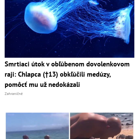
Smrtiaci útok v obľúbenom dovolenkovom
raji: Chlapca (†13) obkľúčili medúzy,
pomôcť mu už nedokázali
Zahraničné