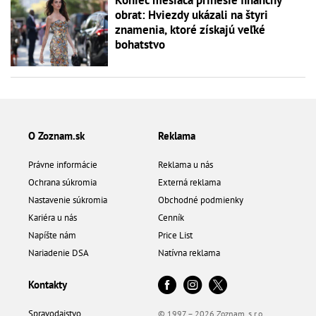
Koniec mesiaca prinesie finančný
obrat: Hviezdy ukázali na štyri
znamenia, ktoré získajú veľké
bohatstvo
O Zoznam.sk
Reklama
Právne informácie
Reklama u nás
Ochrana súkromia
Externá reklama
Nastavenie súkromia
Obchodné podmienky
Kariéra u nás
Cenník
Napíšte nám
Price List
Nariadenie DSA
Natívna reklama
Kontakty
Spravodajstvo
© 1997 – 2026 Zoznam, s.r.o.