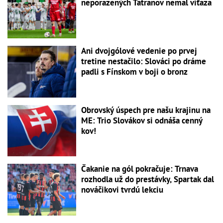
neporazených Tatranov nemal víťaza
Ani dvojgólové vedenie po prvej
tretine nestačilo: Slováci po dráme
padli s Fínskom v boji o bronz
Obrovský úspech pre našu krajinu na
ME: Trio Slovákov si odnáša cenný
kov!
Čakanie na gól pokračuje: Trnava
rozhodla už do prestávky, Spartak dal
nováčikovi tvrdú lekciu