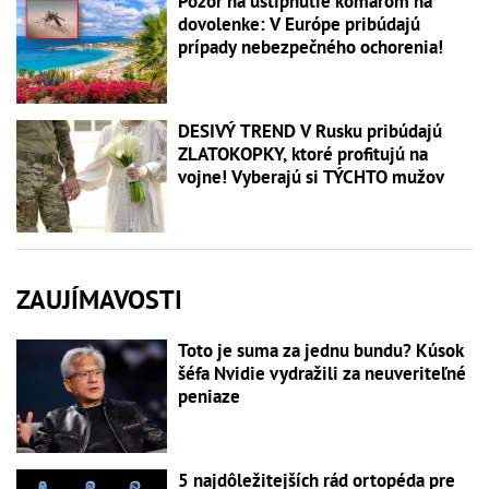
Pozor na uštipnutie komárom na
dovolenke: V Európe pribúdajú
prípady nebezpečného ochorenia!
DESIVÝ TREND V Rusku pribúdajú
ZLATOKOPKY, ktoré profitujú na
vojne! Vyberajú si TÝCHTO mužov
ZAUJÍMAVOSTI
Toto je suma za jednu bundu? Kúsok
šéfa Nvidie vydražili za neuveriteľné
peniaze
5 najdôležitejších rád ortopéda pre