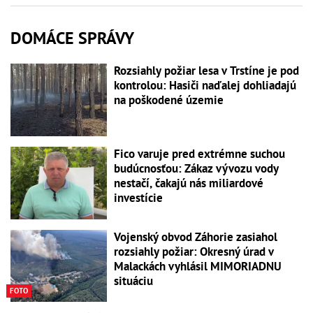
DOMÁCE SPRÁVY
Rozsiahly požiar lesa v Trstíne je pod
kontrolou: Hasiči naďalej dohliadajú
na poškodené územie
Fico varuje pred extrémne suchou
budúcnosťou: Zákaz vývozu vody
nestačí, čakajú nás miliardové
investície
Vojenský obvod Záhorie zasiahol
rozsiahly požiar: Okresný úrad v
Malackách vyhlásil MIMORIADNU
situáciu
FOTO