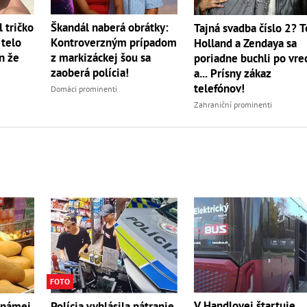
 tričko
Škandál naberá obrátky:
Tajná svadba číslo 2? 
 telo
Kontroverzným prípadom
Holland a Zendaya sa
on že
z markizáckej šou sa
poriadne buchli po vre
zaoberá polícia!
a... Prísny zákaz
telefónov!
Domáci prominenti
Zahraniční prominenti
FOTO
V Handlovej štartuje
známej
Polícia vyhlásila pátranie