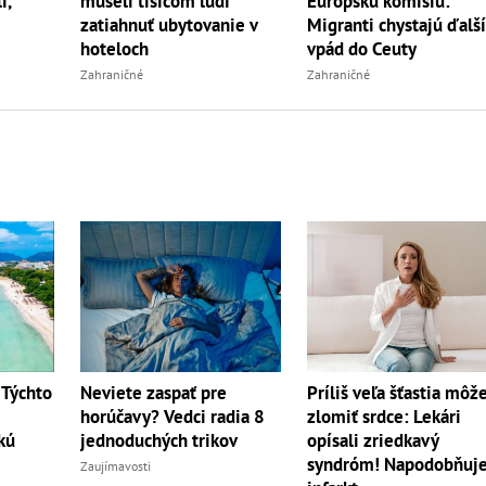
i,
museli tisícom ľudí
Európsku komisiu:
zatiahnuť ubytovanie v
Migranti chystajú ďalš
hoteloch
vpád do Ceuty
Zahraničné
Zahraničné
Príliš veľa šťastia môž
 Týchto
Neviete zaspať pre
zlomiť srdce: Lekári
horúčavy? Vedci radia 8
opísali zriedkavý
kú
jednoduchých trikov
syndróm! Napodobňuj
Zaujímavosti