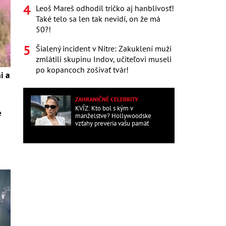
Leoš Mareš odhodil tričko aj hanblivosť!
Také telo sa len tak nevidí, on že má
50?!
Šialený incident v Nitre: Zakuklení muži
zmlátili skupinu Indov, učiteľovi museli
po kopancoch zošívať tvár!
i a
ZAHRANIČNÉ CELEBRITY
KVÍZ: Kto bol s kým v
e
manželstve? Hollywoodske
vzťahy preveria vašu pamäť