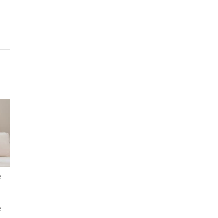
í
e
e