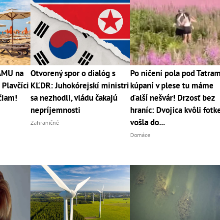
RÁMU na
Otvorený spor o dialóg s
Po ničení pola pod Tatram
 Plavčíci
KĽDR: Juhokórejskí ministri
kúpaní v plese tu máme
čiam!
sa nezhodli, vládu čakajú
ďalší nešvár! Drzosť bez
nepríjemnosti
hraníc: Dvojica kvôli fotk
vošla do...
Zahraničné
Domáce