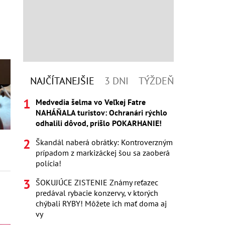
NAJČÍTANEJŠIE
3 DNI
TÝŽDEŇ
Medvedia šelma vo Veľkej Fatre
NAHÁŇALA turistov: Ochranári rýchlo
odhalili dôvod, prišlo POKARHANIE!
Škandál naberá obrátky: Kontroverzným
prípadom z markizáckej šou sa zaoberá
polícia!
ŠOKUJÚCE ZISTENIE Známy reťazec
predával rybacie konzervy, v ktorých
chýbali RYBY! Môžete ich mať doma aj
vy