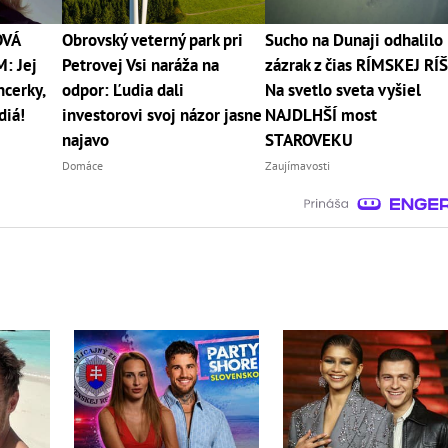
OVÁ
Obrovský veterný park pri
Sucho na Dunaji odhalilo
: Jej
Petrovej Vsi naráža na
zázrak z čias RÍMSKEJ RÍŠ
ncerky,
odpor: Ľudia dali
Na svetlo sveta vyšiel
diá!
investorovi svoj názor jasne
NAJDLHŠÍ most
najavo
STAROVEKU
Domáce
Zaujímavosti