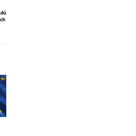
jdú
ách