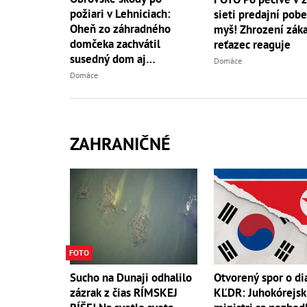
požiari v Lehniciach:
sieti predajní pob
Oheň zo záhradného
myš! Zhrození záka
domčeka zachvátil
reťazec reaguje
susedný dom aj
Domáce
hospodársku budovu
Domáce
ZAHRANIČNÉ
FOTO
Sucho na Dunaji odhalilo
Otvorený spor o di
zázrak z čias RÍMSKEJ
KĽDR: Juhokórejsk