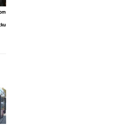
Tom
cku