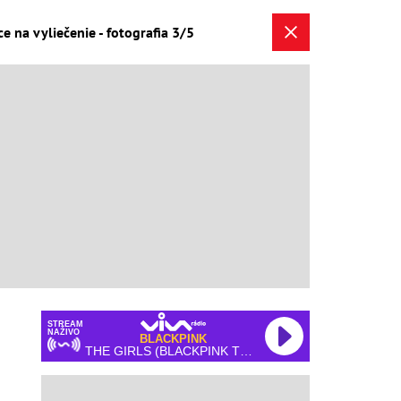
 na vyliečenie - fotografia 3/5
STREAM
NAŽIVO
BLACKPINK
THE GIRLS (BLACKPINK THE GAME OST)