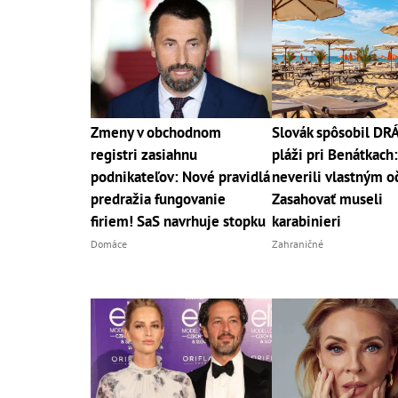
Zmeny v obchodnom
Slovák spôsobil D
registri zasiahnu
pláži pri Benátkach:
podnikateľov: Nové pravidlá
neverili vlastným o
predražia fungovanie
Zasahovať museli
firiem! SaS navrhuje stopku
karabinieri
Domáce
Zahraničné