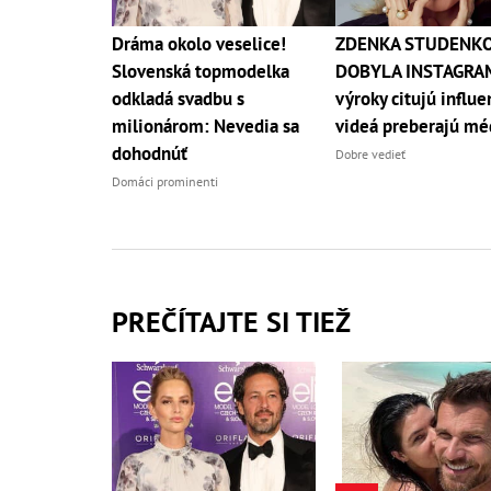
Dráma okolo veselice!
ZDENKA STUDENK
Slovenská topmodelka
DOBYLA INSTAGRAM
odkladá svadbu s
výroky citujú influe
milionárom: Nevedia sa
videá preberajú mé
dohodnúť
Dobre vedieť
Domáci prominenti
PREČÍTAJTE SI TIEŽ