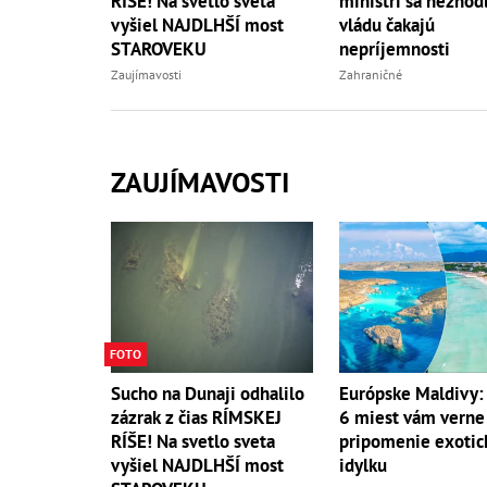
RÍŠE! Na svetlo sveta
ministri sa nezhodl
vyšiel NAJDLHŠÍ most
vládu čakajú
STAROVEKU
nepríjemnosti
Zaujímavosti
Zahraničné
ZAUJÍMAVOSTI
FOTO
Sucho na Dunaji odhalilo
Európske Maldivy:
zázrak z čias RÍMSKEJ
6 miest vám verne
RÍŠE! Na svetlo sveta
pripomenie exotic
vyšiel NAJDLHŠÍ most
idylku