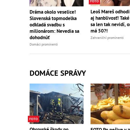
FOTO
Leoš Mareš odhodil
Dráma okolo veselice!
aj hanblivosť! Také
Slovenská topmodelka
sa len tak nevidí, 
odkladá svadbu s
má 50?!
milionárom: Nevedia sa
dohodnúť
Zahraniční prominenti
Domáci prominenti
DOMÁCE SPRÁVY
FOTO
Obrovské škody po
FOTO Po pečive v 