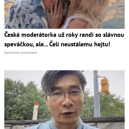
Česká moderátorka už roky randí so slávnou
speváčkou, ale... Čelí neustálemu hejtu!
Zahraniční prominenti