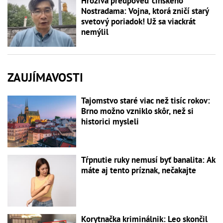
Hrozivá predpoveď čínskeho
Nostradama: Vojna, ktorá zničí starý
svetový poriadok! Už sa viackrát
nemýlil
ZAUJÍMAVOSTI
Tajomstvo staré viac než tisíc rokov:
Brno možno vzniklo skôr, než si
historici mysleli
Tŕpnutie ruky nemusí byť banalita: Ak
máte aj tento príznak, nečakajte
Korytnačka kriminálnik: Leo skončil