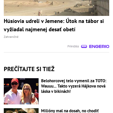
Húsíovia udreli v Jemene: Útok na tábor si
vyžiadal najmenej desať obetí
Zahraničné
PREČÍTAJTE SI TIEŽ
Belohorcovej telo vymenil za TOTO:
Wauuu... Takto vyzerá Hájkova nová
láska v bikinách!
Milióny mal na dosah, no chodiť