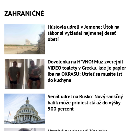
ZAHRANIČNÉ
Húsíovia udreli v Jemene: Útok na
tábor si vyžiadal najmenej desať
obetí
Dovolenka na H*VNO! Muž zverejnil
VIDEO toalety v Grécku, kde je papier
iba na OKRASU: Utrieť sa musíte ísť
do kuchyne
Senát udrel na Rusko: Nový sankčný
balík môže priniesť clá až do výšky
500 percent