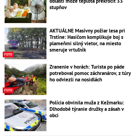
oblasti môže teplota prekročiť 33
stupňov
AKTUÁLNE Masívny požiar lesa pri
Trstíne: Hasičom komplikuje boj s
plameňmi silný vietor, na miesto
smeruje vrtuľník
FOTO
Zranenie v horách: Turista po páde
potreboval pomoc záchranárov, z túry
ho odviezli na nosidlách
FOTO
Polícia obvinila muža z Kežmarku:
Dlhodobé týranie družky a zásah v
obci