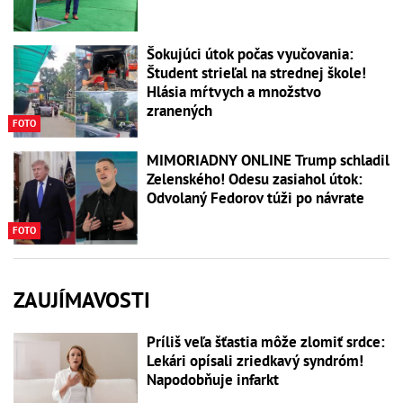
Šokujúci útok počas vyučovania:
Študent strieľal na strednej škole!
Hlásia mŕtvych a množstvo
zranených
FOTO
MIMORIADNY ONLINE Trump schladil
Zelenského! Odesu zasiahol útok:
Odvolaný Fedorov túži po návrate
FOTO
ZAUJÍMAVOSTI
Príliš veľa šťastia môže zlomiť srdce:
Lekári opísali zriedkavý syndróm!
Napodobňuje infarkt