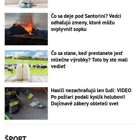
Čo sa deje pod Santorini? Vedci
odhaľujú zmeny, ktoré môžu
ovplyvniť sopku
Čo sa stane, keď prestanete jesť
mliečne výrobky? Toto by ste mali
vedieť
Hasiči nezachraňujú len ľudí: VIDEO
Po požiari podali kyslík holubovi!
Dojímavé zábery obleteli svet
ŠPORT