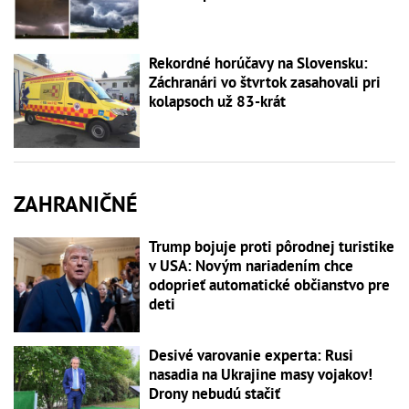
Rekordné horúčavy na Slovensku:
Záchranári vo štvrtok zasahovali pri
kolapsoch už 83-krát
ZAHRANIČNÉ
Trump bojuje proti pôrodnej turistike
v USA: Novým nariadením chce
odoprieť automatické občianstvo pre
deti
Desivé varovanie experta: Rusi
nasadia na Ukrajine masy vojakov!
Drony nebudú stačiť