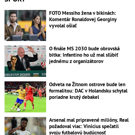
FOTO Messiho žena v bikinách:
Komentár Ronaldovej Georginy
vyvolal ošiaľ
O finále MS 2030 bude obrovská
bitka: Infantino ho už mal sľúbiť
jednému z organizátorov
Odveta na Žitnom ostrove bude len
formalitou: DAC v Holandsku schytal
poriadne krutý debakel
Arsenal mal pripravené milióny, Real
požadoval viac: Vinícius spečatil
svoju futbalovú budúcnosť