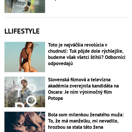
LLIFESTYLE
Toto je najväčšia revolúcia v
chudnutí: Tuk pôjde dole rýchlejšie,
budeme však všetci štíhli? Odborníci
odpovedajú
Slovenská filmová a televízna
akadémia zverejnila kandidáta na
Oscara: Je ním výnimočný film
Potopa
Bola som milenkou ženatého muža:
To, že má manželku, mi nevadilo,
hrozbou sa stala táto žena