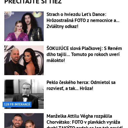
PREČÍTAJTE SI TIEŽ
Strach o hviezdu Let's Dance:
Hrôzostrašná FOTO z nemocnice a...
Zvláštny odkaz!
ŠOKUJÚCE slová Plačkovej: S Reném
dlho tajili... Tomuto po rokoch uverí
málokto!
Peklo českého herca: Odmietol sa
rozviesť, a tak... Hrôza!
128 FB INTERAKCIÍ
Manželka Attilu Végha rozpálila
Chorvátsko: FOTO v plavkách vyráža