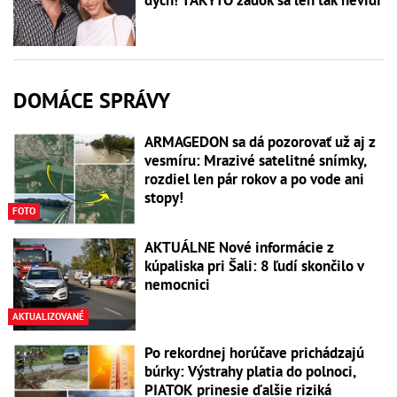
dych! TAKÝTO zadok sa len tak nevidí
DOMÁCE SPRÁVY
ARMAGEDON sa dá pozorovať už aj z
vesmíru: Mrazivé satelitné snímky,
rozdiel len pár rokov a po vode ani
stopy!
FOTO
AKTUÁLNE Nové informácie z
kúpaliska pri Šali: 8 ľudí skončilo v
nemocnici
AKTUALIZOVANÉ
Po rekordnej horúčave prichádzajú
búrky: Výstrahy platia do polnoci,
PIATOK prinesie ďalšie riziká