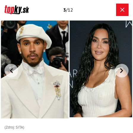
3
/12
(Zdroj: SITA)