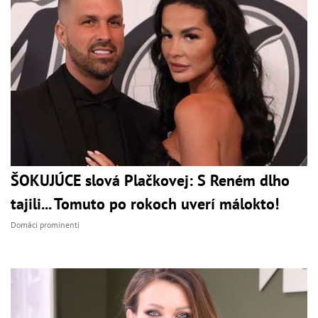
ŠOKUJÚCE slová Plačkovej: S Reném dlho
tajili... Tomuto po rokoch uverí málokto!
Domáci prominenti