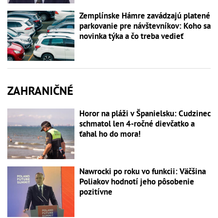
Zemplínske Hámre zavádzajú platené
parkovanie pre návštevníkov: Koho sa
novinka týka a čo treba vedieť
ZAHRANIČNÉ
Horor na pláži v Španielsku: Cudzinec
schmatol len 4-ročné dievčatko a
ťahal ho do mora!
Nawrocki po roku vo funkcii: Väčšina
Poliakov hodnotí jeho pôsobenie
pozitívne