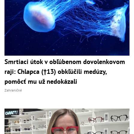
Smrtiaci útok v obľúbenom dovolenkovom
raji: Chlapca (†13) obkľúčili medúzy,
pomôcť mu už nedokázali
Zahraničné