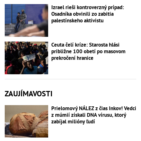
Izrael rieši kontroverzný prípad:
Osadníka obvinili zo zabitia
palestínskeho aktivistu
Ceuta čelí kríze: Starosta hlási
približne 100 obetí po masovom
prekročení hranice
ZAUJÍMAVOSTI
Prielomový NÁLEZ z čias Inkov! Vedci
z múmií získali DNA vírusu, ktorý
zabíjal milióny ľudí