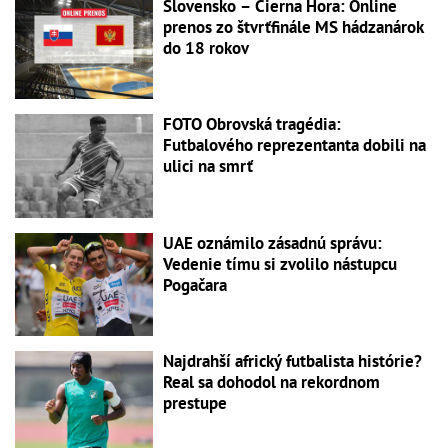
Slovensko – Čierna Hora: Online
prenos zo štvrťfinále MS hádzanárok
do 18 rokov
FOTO Obrovská tragédia:
Futbalového reprezentanta dobili na
ulici na smrť
UAE oznámilo zásadnú správu:
Vedenie tímu si zvolilo nástupcu
Pogačara
Najdrahší africký futbalista histórie?
Real sa dohodol na rekordnom
prestupe