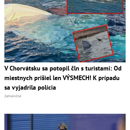
V Chorvátsku sa potopil čln s turistami: Od
miestnych prišiel len VÝSMECH! K prípadu
sa vyjadrila polícia
Zahraničné