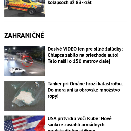
kolapsoch už 83-krát
ZAHRANIČNÉ
Desivé VIDEO len pre silné žalúdky:
Chlapca zabilo na priechode auto!
Telo našli o 150 metrov ďalej
Tanker pri Ománe hrozí katastrofou:
Do mora uniká obrovské množstvo
ropy!
USA pritvrdili voči Kube: Nové
sankcie zasiahli armádnych
predstaviteľov aj firmy