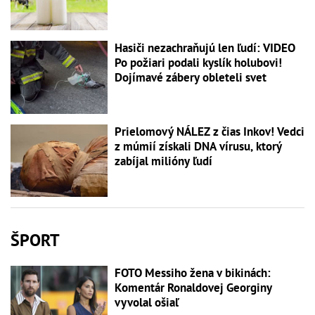
Hasiči nezachraňujú len ľudí: VIDEO
Po požiari podali kyslík holubovi!
Dojímavé zábery obleteli svet
Prielomový NÁLEZ z čias Inkov! Vedci
z múmií získali DNA vírusu, ktorý
zabíjal milióny ľudí
ŠPORT
FOTO Messiho žena v bikinách:
Komentár Ronaldovej Georginy
vyvolal ošiaľ