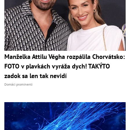
Manželka Attilu Végha rozpálila Chorvátsko:
FOTO v plavkách vyráža dych! TAKÝTO
zadok sa len tak nevidí
Domáci prominenti