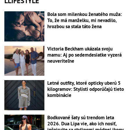
LLIFESTYLE
Bola som milenkou ženatého muža:
To, že má manželku, mi nevadilo,
hrozbou sa stala táto žena
Victoria Beckham ukázala svoju
mamu: Aj po sedemdesiatke vyzerá
neuveriteľne
Letné outfity, ktoré opticky uberú 5
kilogramov: Stylisti odporúčajú tieto
kombinácie
Bodkované šaty sú trendom leta
2026. Dua Lipa vie, ako ich nosiť,
inšpirujte sa stylingmi módnej ikony