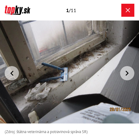
1
/11
(Zdroj: štátna veterinárna a potravinová správa SR)