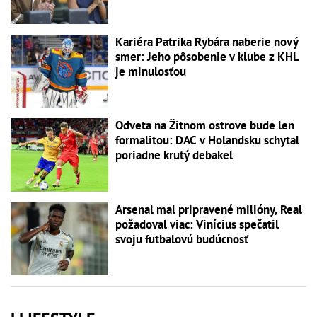
Kariéra Patrika Rybára naberie nový
smer: Jeho pôsobenie v klube z KHL
je minulosťou
Odveta na Žitnom ostrove bude len
formalitou: DAC v Holandsku schytal
poriadne krutý debakel
Arsenal mal pripravené milióny, Real
požadoval viac: Vinícius spečatil
svoju futbalovú budúcnosť