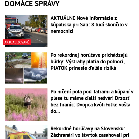
DOMÁCE SPRÁVY
AKTUÁLNE Nové informácie z
kúpaliska pri Šali: 8 ľudí skončilo v
nemocnici
AKTUALIZOVANÉ
Po rekordnej horúčave prichádzajú
búrky: Výstrahy platia do polnoci,
PIATOK prinesie ďalšie riziká
Po ničení pola pod Tatrami a kúpaní v
plese tu máme ďalší nešvár! Drzosť
bez hraníc: Dvojica kvôli fotke vošla
do...
Rekordné horúčavy na Slovensku:
Záchranári vo štvrtok zasahovali pri