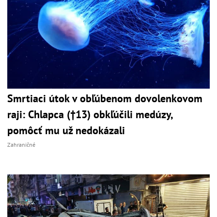
Smrtiaci útok v obľúbenom dovolenkovom
raji: Chlapca (†13) obkľúčili medúzy,
pomôcť mu už nedokázali
Zahraničné