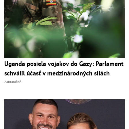
Uganda posiela vojakov do Gazy: Parlament
schválil účasť v medzinárodných silách
Zahraničné