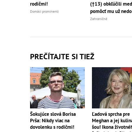
rodičmi!
(†13) obkľúčili med
pomôcť mu už nedo
Domáci prominenti
Zahraničné
PREČÍTAJTE SI TIEŽ
Šokujúce slová Borisa
Ľadová sprcha pre
Prša: Nikdy viac na
Meghan a jej kulin
dovolenku s rodičmi!
šou! Ikona životné