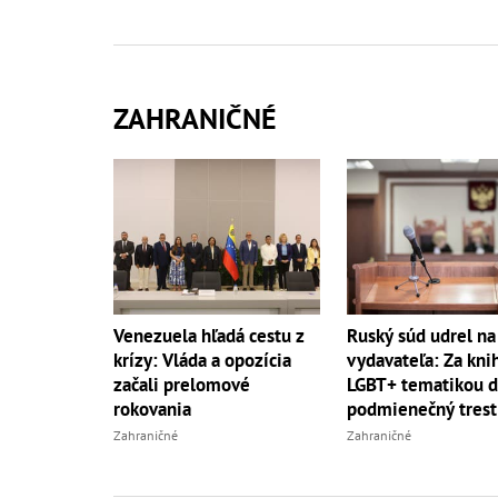
ZAHRANIČNÉ
Ruský súd udrel na
Venezuela hľadá cestu z
vydavateľa: Za kni
krízy: Vláda a opozícia
LGBT+ tematikou d
začali prelomové
podmienečný trest
rokovania
Zahraničné
Zahraničné