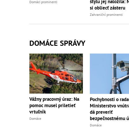
štýlu jej naložila: 
Domáci prominenti
si obliecť zásteru
Zahraniční prominenti
DOMÁCE SPRÁVY
Vážny pracovný úraz: Na
Pochybnosti o rada
pomoc musel priletieť
Ministerstvo vnútr
vrtuľník
dá preveriť
bezpečnostnému ú
Domáce
Domáce