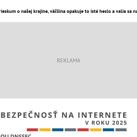
ieskum o našej krajine, väčšina opakuje to isté heslo a valia sa n