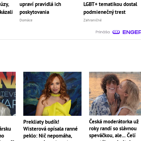
úzy,
upraví pravidlá ich
LGBT+ tematikou dostal
kázali
poskytovania
podmienečný trest
Domáce
Zahraničné
Česká moderátorka už
Prekliaty budík!
roky randí so slávnou
ársku
Wisterová opísala ranné
speváčkou, ale... Čelí
ho
peklo: Nič nepomáha,