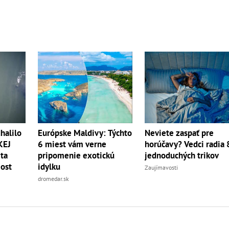
halilo
Európske Maldivy: Týchto
Neviete zaspať pre
KEJ
6 miest vám verne
horúčavy? Vedci radia 
eta
pripomenie exotickú
jednoduchých trikov
ost
idylku
Zaujímavosti
dromedar.sk