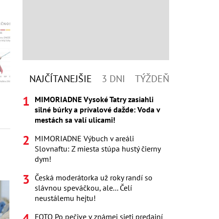
NAJČÍTANEJŠIE
3 DNI
TÝŽDEŇ
MIMORIADNE Vysoké Tatry zasiahli
silné búrky a prívalové dažde: Voda v
mestách sa valí ulicami!
MIMORIADNE Výbuch v areáli
Slovnaftu: Z miesta stúpa hustý čierny
dym!
Česká moderátorka už roky randí so
slávnou speváčkou, ale... Čelí
neustálemu hejtu!
FOTO Po pečive v známej sieti predajní