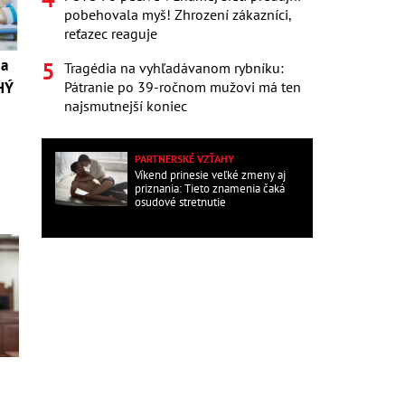
pobehovala myš! Zhrození zákazníci,
reťazec reaguje
 a
Tragédia na vyhľadávanom rybníku:
Pátranie po 39-ročnom mužovi má ten
HÝ
najsmutnejší koniec
PARTNERSKÉ VZŤAHY
Víkend prinesie veľké zmeny aj
priznania: Tieto znamenia čaká
osudové stretnutie