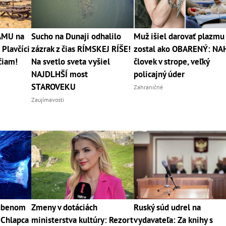
RÁMU na
Sucho na Dunaji odhalilo
Muž išiel darovať plazmu
 Plavčíci
zázrak z čias RÍMSKEJ RÍŠE!
zostal ako OBARENÝ: NA
čiam!
Na svetlo sveta vyšiel
človek v strope, veľký
NAJDLHŠÍ most
policajný úder
STAROVEKU
Zahraničné
Zaujímavosti
ľúbenom
Zmeny v dotáciách
Ruský súd udrel na
 Chlapca
ministerstva kultúry: Rezort
vydavateľa: Za knihy s