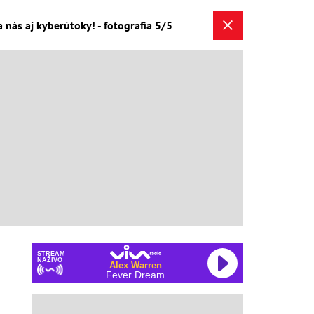
a nás aj kyberútoky! - fotografia 5/5
STREAM
NAŽIVO
Alex Warren
Fever Dream