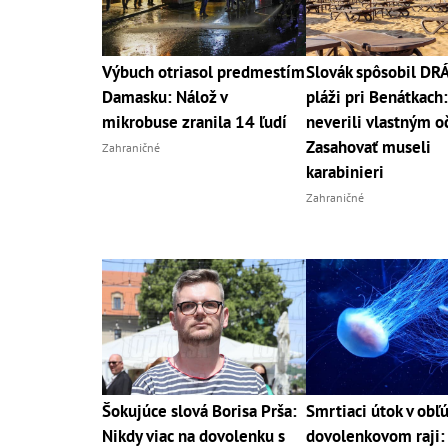
Výbuch otriasol predmestím
Slovák spôsobil D
Damasku: Nálož v
pláži pri Benátkach:
mikrobuse zranila 14 ľudí
neverili vlastným o
Zasahovať museli
Zahraničné
karabinieri
Zahraničné
Šokujúce slová Borisa Prša:
Smrtiaci útok v ob
Nikdy viac na dovolenku s
dovolenkovom raji: