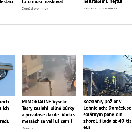
neustálemu hejtu!
Nestačí
toto musí maskovať
Zahraniční prominenti
Domáci prominenti
Rozsiahly požiar v
roch:
MIMORIADNE Vysoké
Lehniciach: Domček so
a ich
Tatry zasiahli silné búrky
solárnym panelom
a prívalové dažde: Voda v
zhorel, škoda až 40-tis
radu
mestách sa valí ulicami!
eur
Domáce