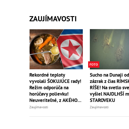
ZAUJÍMAVOSTI
FOTO
Rekordné teploty
Sucho na Dunaji od
vyvolali ŠOKUJÚCE rady!
zázrak z čias RÍMS
Režim odporúča na
RÍŠE! Na svetlo sv
horúčavy polievku!
vyšiel NAJDLHŠÍ m
Neuveriteľné, z AKÉHO
STAROVEKU
zvierata
Zaujímavosti
Zaujímavosti