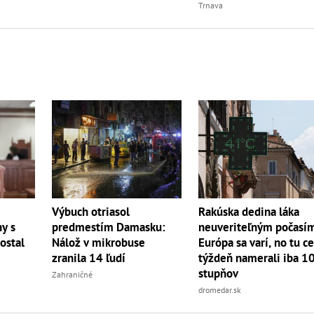
Trnava
Výbuch otriasol
Rakúska dedina láka
hy s
predmestím Damasku:
neuveriteľným počasí
ostal
Nálož v mikrobuse
Európa sa varí, no tu c
zranila 14 ľudí
týždeň namerali iba 1
stupňov
Zahraničné
dromedar.sk