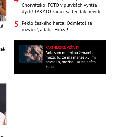
Chorvátsko: FOTO v plavkách vyráža
dych! TAKÝTO zadok sa len tak nevidí
Peklo českého herca: Odmietol sa
u!
rozviesť, a tak... Hrôza!
PARTNERSKÉ VZŤAHY
tné
Bola som milenkou ženatého
muža: To, že má manželku, mi
nevadilo, hrozbou sa stala táto
žena