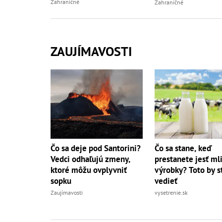
Zahraničné
Zahraničné
ZAUJÍMAVOSTI
Čo sa deje pod Santorini?
Čo sa stane, keď
Vedci odhaľujú zmeny,
prestanete jesť ml
ktoré môžu ovplyvniť
výrobky? Toto by s
sopku
vedieť
Zaujímavosti
vysetrenie.sk