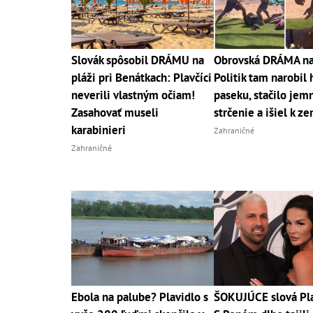
Slovák spôsobil DRÁMU na
Obrovská DRÁMA na 
pláži pri Benátkach: Plavčíci
Politik tam narobil
neverili vlastným očiam!
paseku, stačilo jem
Zasahovať museli
strčenie a išiel k ze
karabinieri
Zahraničné
Zahraničné
Ebola na palube? Plavidlo s
ŠOKUJÚCE slová Pla