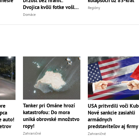
Drzosť bez hraníc:
kolapsoch už 83-krát
inesie
Dvojica kvôli fotke vošla
Regióny
do...
Domáce
Tanker pri Ománe hrozí
pre
USA pritvrdili voči Kub
katastrofou: Do mora
apca
Nové sankcie zasiahli
uniká obrovské množstvo
e auto!
armádnych
ropy!
etrov
predstaviteľov aj firmy
Zahraničné
Zahraničné