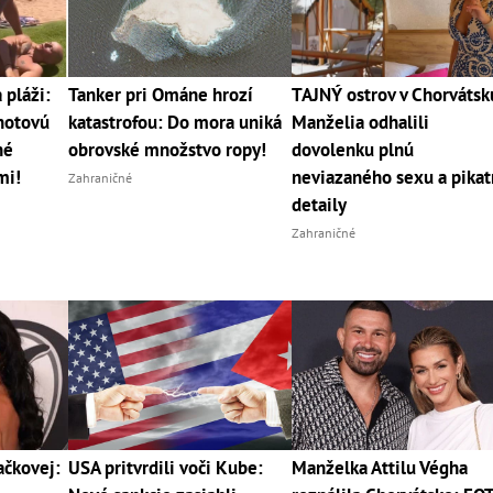
pláži:
Tanker pri Ománe hrozí
TAJNÝ ostrov v Chorvátsk
 hotovú
katastrofou: Do mora uniká
Manželia odhalili
né
obrovské množstvo ropy!
dovolenku plnú
mi!
neviazaného sexu a pika
Zahraničné
detaily
Zahraničné
čkovej:
USA pritvrdili voči Kube:
Manželka Attilu Végha