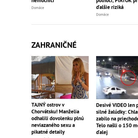
nemocnici
polnoci, PIATOK pr
ďalšie riziká
Domáce
Domáce
ZAHRANIČNÉ
TAJNÝ ostrov v
Desivé VIDEO len 
Chorvátsku! Manželia
silné žalúdky: Chl
odhalili dovolenku plnú
zabilo na priechod
neviazaného sexu a
Telo našli o 150 m
pikatné detaily
ďalej