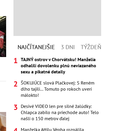
NAJČÍTANEJŠIE
3 DNI
TÝŽDEŇ
TAJNÝ ostrov v Chorvátsku! Manželia
odhalili dovolenku plnú neviazaného
sexu a pikatné detaily
ŠOKUJÚCE slová Plačkovej: S Reném
dlho tajili... Tomuto po rokoch uverí
málokto!
Desivé VIDEO len pre silné žalúdky:
Chlapca zabilo na priechode auto! Telo
našli o 150 metrov ďalej
Manželka Attilu Végha rozpálila