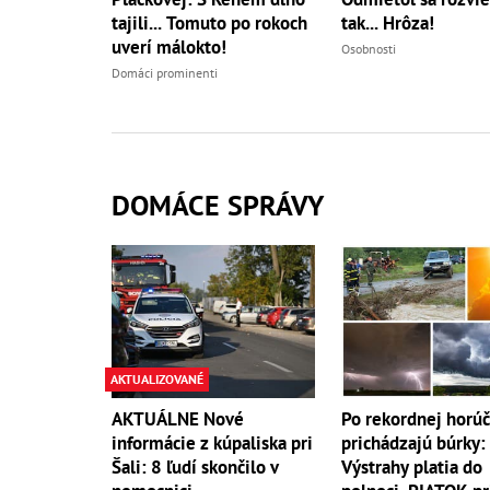
tajili... Tomuto po rokoch
tak... Hrôza!
uverí málokto!
Osobnosti
Domáci prominenti
DOMÁCE SPRÁVY
AKTUALIZOVANÉ
AKTUÁLNE Nové
Po rekordnej horú
informácie z kúpaliska pri
prichádzajú búrky:
Šali: 8 ľudí skončilo v
Výstrahy platia do