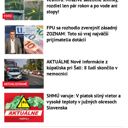
rozdiel len pár rokov a po vode ani
stopy!
FOTO
FPU sa rozhodlo zverejniť zásadný
ZOZNAM: Toto sú vraj najväčší
prijímatelia dotácií
AKTUÁLNE Nové informácie z
kúpaliska pri Šali: 8 ľudí skončilo v
nemocnici
AKTUALIZOVANÉ
SHMÚ varuje: V piatok silný vietor a
vysoké teploty v južných okresoch
Slovenska