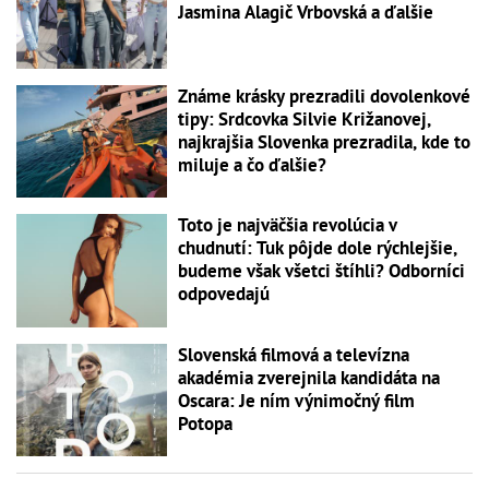
Jasmina Alagič Vrbovská a ďalšie
Známe krásky prezradili dovolenkové
tipy: Srdcovka Silvie Križanovej,
najkrajšia Slovenka prezradila, kde to
miluje a čo ďalšie?
Toto je najväčšia revolúcia v
chudnutí: Tuk pôjde dole rýchlejšie,
budeme však všetci štíhli? Odborníci
odpovedajú
Slovenská filmová a televízna
akadémia zverejnila kandidáta na
Oscara: Je ním výnimočný film
Potopa