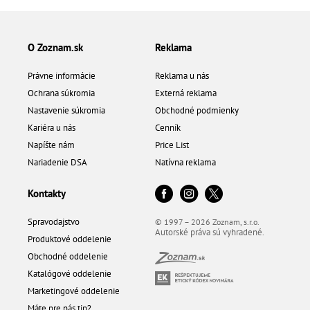
O Zoznam.sk
Reklama
Právne informácie
Reklama u nás
Ochrana súkromia
Externá reklama
Nastavenie súkromia
Obchodné podmienky
Kariéra u nás
Cenník
Napíšte nám
Price List
Nariadenie DSA
Natívna reklama
Kontakty
Spravodajstvo
© 1997 – 2026 Zoznam, s.r.o.
Autorské práva sú vyhradené.
Produktové oddelenie
Obchodné oddelenie
Katalógové oddelenie
Marketingové oddelenie
Máte pre nás tip?