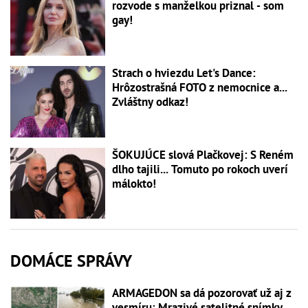
rozvode s manželkou priznal - som
gay!
Strach o hviezdu Let's Dance:
Hrôzostrašná FOTO z nemocnice a...
Zvláštny odkaz!
ŠOKUJÚCE slová Plačkovej: S Reném
dlho tajili... Tomuto po rokoch uverí
málokto!
DOMÁCE SPRÁVY
ARMAGEDON sa dá pozorovať už aj z
vesmíru: Mrazivé satelitné snímky,