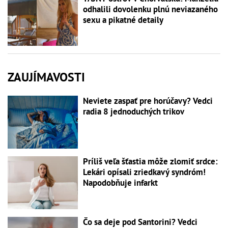
odhalili dovolenku plnú neviazaného
sexu a pikatné detaily
ZAUJÍMAVOSTI
Neviete zaspať pre horúčavy? Vedci
radia 8 jednoduchých trikov
Príliš veľa šťastia môže zlomiť srdce:
Lekári opísali zriedkavý syndróm!
Napodobňuje infarkt
Čo sa deje pod Santorini? Vedci