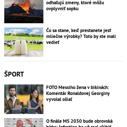
odhaľujú zmeny, ktoré môžu
ovplyvniť sopku
Čo sa stane, keď prestanete jesť
mliečne výrobky? Toto by ste mali
vedieť
ŠPORT
FOTO Messiho žena v bikinách:
Komentár Ronaldovej Georginy
vyvolal ošiaľ
O finále MS 2030 bude obrovská
bitka: Infantino ho už mal sľúbiť