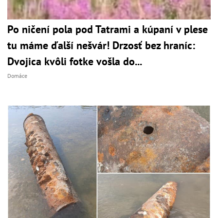
Po ničení pola pod Tatrami a kúpaní v plese
tu máme ďalší nešvár! Drzosť bez hraníc:
Dvojica kvôli fotke vošla do...
Domáce