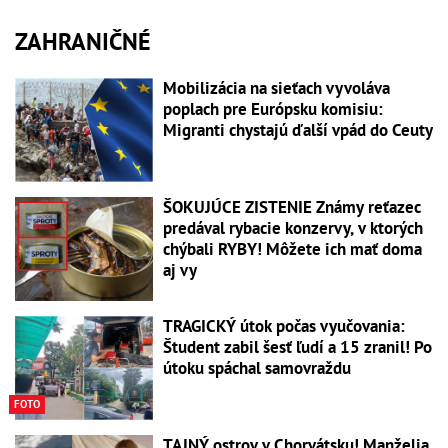
ZAHRANIČNÉ
Mobilizácia na sieťach vyvoláva
poplach pre Európsku komisiu:
Migranti chystajú ďalší vpád do Ceuty
ŠOKUJÚCE ZISTENIE Známy reťazec
predával rybacie konzervy, v ktorých
chýbali RYBY! Môžete ich mať doma
aj vy
TRAGICKÝ útok počas vyučovania:
Študent zabil šesť ľudí a 15 zranil! Po
útoku spáchal samovraždu
FOTO
TAJNÝ ostrov v Chorvátsku! Manželia