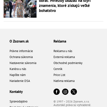
obrat: Hviezdy ukázali na štyri
znamenia, ktoré získajú veľké
bohatstvo
O Zoznam.sk
Reklama
Právne informácie
Reklama u nás
Ochrana súkromia
Externá reklama
Nastavenie súkromia
Obchodné podmienky
Kariéra u nás
Cenník
Napíšte nám
Price List
Nariadenie DSA
Natívna reklama
Kontakty
Spravodajstvo
© 1997 – 2026 Zoznam, s.r.o.
Autorské práva sú vyhradené.