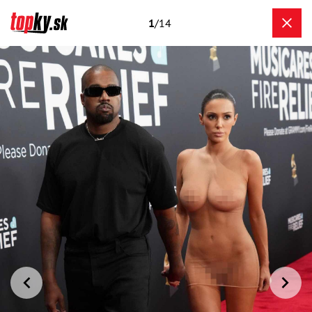
1
/14