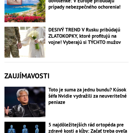
dovolenke: V Európe pribúdajú
prípady nebezpečného ochorenia!
DESIVÝ TREND V Rusku pribúdajú
ZLATOKOPKY, ktoré profitujú na
vojne! Vyberajú si TÝCHTO mužov
ZAUJÍMAVOSTI
Toto je suma za jednu bundu? Kúsok
šéfa Nvidie vydražili za neuveriteľné
peniaze
5 najdôležitejších rád ortopéda pre
zdravé kosti a kĺby: Začať treba oveľa