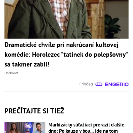
Dramatické chvíle pri nakrúcaní kultovej
komédie: Horolezec "tatínek do polepšovny"
sa takmer zabil!
Osobnosti
PREČÍTAJTE SI TIEŽ
Markizácky súťažiaci prerazil ďalšie
dno: Po kauze v šou... Ide na tom