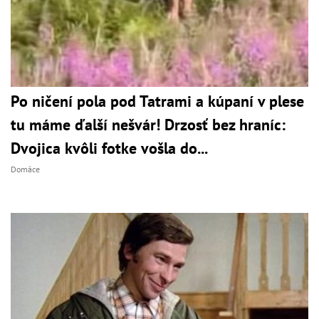
Po ničení pola pod Tatrami a kúpaní v plese
tu máme ďalší nešvár! Drzosť bez hraníc:
Dvojica kvôli fotke vošla do...
Domáce