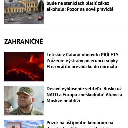
bude na staniciach platiť zákaz
alkoholu: Pozor na nové pravidlá
ZAHRANIČNÉ
Letisko v Catanii obnovilo PRÍLETY:
Zníženie výstrahy po erupcii sopky
Etna vrátilo prevádzku do normálu
Desivé vyhlásenie veliteľa: Rusko už
NATO a Európu zneškodnilo! Aliancia
Moskve neublíži
Pozor na uštipnutie komárom na