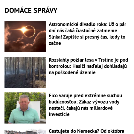
DOMÁCE SPRÁVY
Astronomické divadlo roka: Už o pár
dní nás čaká čiastočné zatmenie
Slnka! Zapíšte si presný čas, kedy to
začne
Rozsiahly požiar lesa v Trstíne je pod
kontrolou: Hasiči naďalej dohliadajú
na poškodené územie
Fico varuje pred extrémne suchou
budúcnosťou: Zákaz vývozu vody
nestačí, čakajú nás miliardové
investície
Cestujete do Nemecka? Od októbra