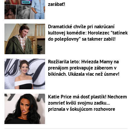
zarábať!
Dramatické chvíle pri nakrúcaní
kultovej komédie: Horolezec "tatínek
do polepšovny" sa takmer zabil!
Rozžiarila leto: Hviezda Mamy na
prenájom prekvapuje záberom v
bikinách. Ukázala viac než úsmev!
Katie Price má dosť plastík! Nechcem
zomrieť kvôli svojmu zadku...
priznala v šokujúcom rozhovore