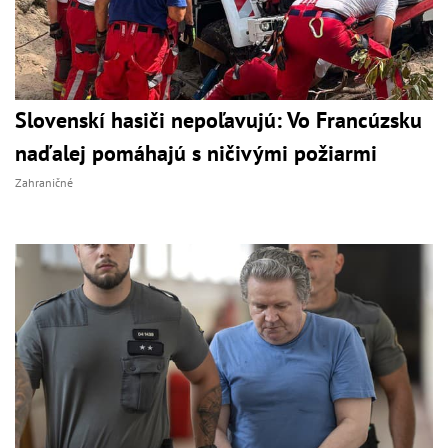
Slovenskí hasiči nepoľavujú: Vo Francúzsku
naďalej pomáhajú s ničivými požiarmi
Zahraničné