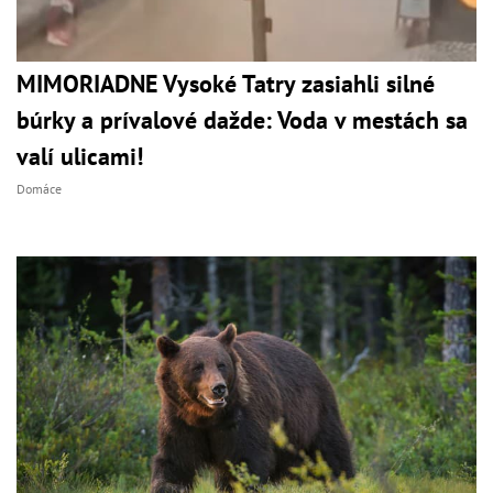
MIMORIADNE Vysoké Tatry zasiahli silné
búrky a prívalové dažde: Voda v mestách sa
valí ulicami!
Domáce