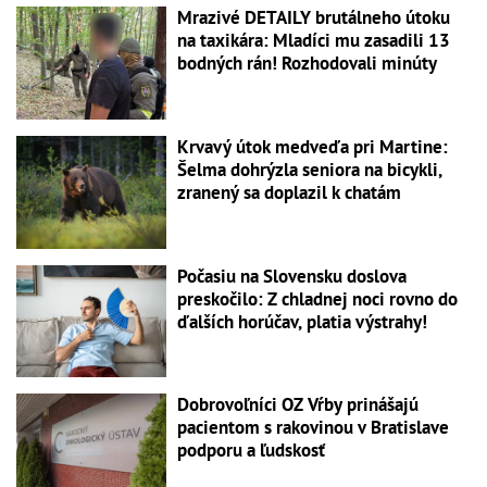
Mrazivé DETAILY brutálneho útoku
na taxikára: Mladíci mu zasadili 13
bodných rán! Rozhodovali minúty
Krvavý útok medveďa pri Martine:
Šelma dohrýzla seniora na bicykli,
zranený sa doplazil k chatám
Počasiu na Slovensku doslova
preskočilo: Z chladnej noci rovno do
ďalších horúčav, platia výstrahy!
Dobrovoľníci OZ Vŕby prinášajú
pacientom s rakovinou v Bratislave
podporu a ľudskosť