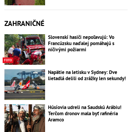
ZAHRANIČNÉ
Slovenskí hasiči nepoľavujú: Vo
Francúzsku naďalej pomáhajú s
ničivými požiarmi
FOTO
Napätie na letisku v Sydney: Dve
lietadlá delili od zrážky len sekundy!
Húsíovia udreli na Saudskú Arábiu!
Terčom dronov mala byť rafinéria
Aramco