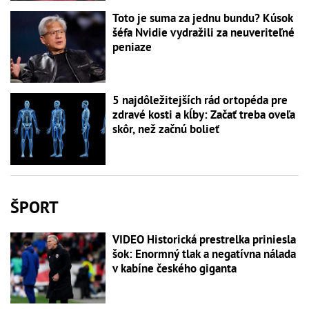
Toto je suma za jednu bundu? Kúsok
šéfa Nvidie vydražili za neuveriteľné
peniaze
5 najdôležitejších rád ortopéda pre
zdravé kosti a kĺby: Začať treba oveľa
skôr, než začnú bolieť
ŠPORT
VIDEO Historická prestrelka priniesla
šok: Enormný tlak a negatívna nálada
v kabíne českého giganta