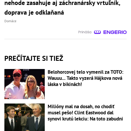
nehode zasahuje aj záchranársky vrtuľník,
doprava je odklaňaná
Domáce
PREČÍTAJTE SI TIEŽ
Belohorcovej telo vymenil za TOTO:
Wauuu... Takto vyzerá Hájkova nová
láska v bikinách!
Milióny mal na dosah, no chodiť
musel pešo! Clint Eastwood dal
synovi krutú lekciu: Na toto zabudni