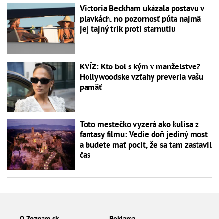
Victoria Beckham ukázala postavu v
plavkách, no pozornosť púta najmä
jej tajný trik proti starnutiu
KVÍZ: Kto bol s kým v manželstve?
Hollywoodske vzťahy preveria vašu
pamäť
Toto mestečko vyzerá ako kulisa z
fantasy filmu: Vedie doň jediný most
a budete mať pocit, že sa tam zastavil
čas
O Zoznam.sk
Reklama