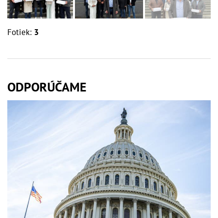
Fotiek:
3
ODPORÚČAME