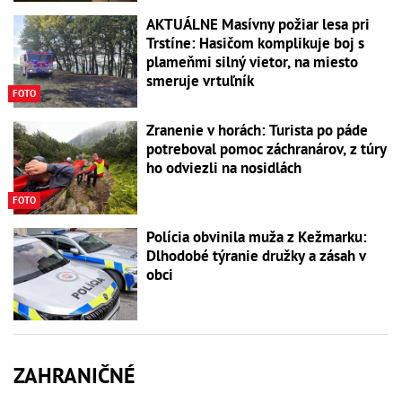
AKTUÁLNE Masívny požiar lesa pri
Trstíne: Hasičom komplikuje boj s
plameňmi silný vietor, na miesto
smeruje vrtuľník
FOTO
Zranenie v horách: Turista po páde
potreboval pomoc záchranárov, z túry
ho odviezli na nosidlách
FOTO
Polícia obvinila muža z Kežmarku:
Dlhodobé týranie družky a zásah v
obci
ZAHRANIČNÉ