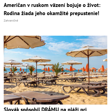
Američan v ruskom väzení bojuje o život:
Rodina žiada jeho okamžité prepustenie!
Zahraničné
Slovák spôsobil DRÁMU na pláži pri