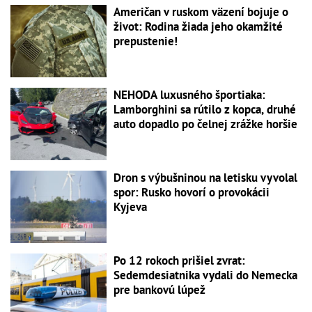
Američan v ruskom väzení bojuje o
život: Rodina žiada jeho okamžité
prepustenie!
NEHODA luxusného športiaka:
Lamborghini sa rútilo z kopca, druhé
auto dopadlo po čelnej zrážke horšie
Dron s výbušninou na letisku vyvolal
spor: Rusko hovorí o provokácii
Kyjeva
Po 12 rokoch prišiel zvrat:
Sedemdesiatnika vydali do Nemecka
pre bankovú lúpež