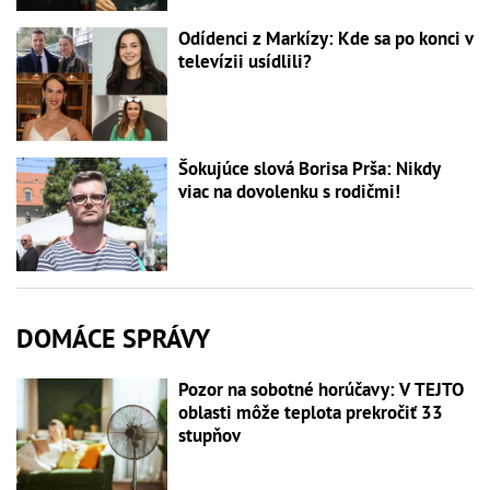
Odídenci z Markízy: Kde sa po konci v
televízii usídlili?
Šokujúce slová Borisa Prša: Nikdy
viac na dovolenku s rodičmi!
DOMÁCE SPRÁVY
Pozor na sobotné horúčavy: V TEJTO
oblasti môže teplota prekročiť 33
stupňov