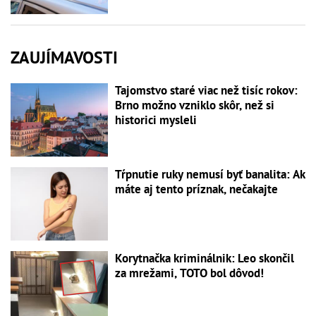
ZAUJÍMAVOSTI
Tajomstvo staré viac než tisíc rokov:
Brno možno vzniklo skôr, než si
historici mysleli
Tŕpnutie ruky nemusí byť banalita: Ak
máte aj tento príznak, nečakajte
Korytnačka kriminálnik: Leo skončil
za mrežami, TOTO bol dôvod!