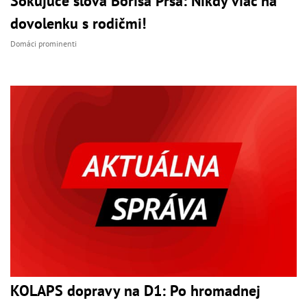
Šokujúce slová Borisa Prša: Nikdy viac na
dovolenku s rodičmi!
Domáci prominenti
KOLAPS dopravy na D1: Po hromadnej