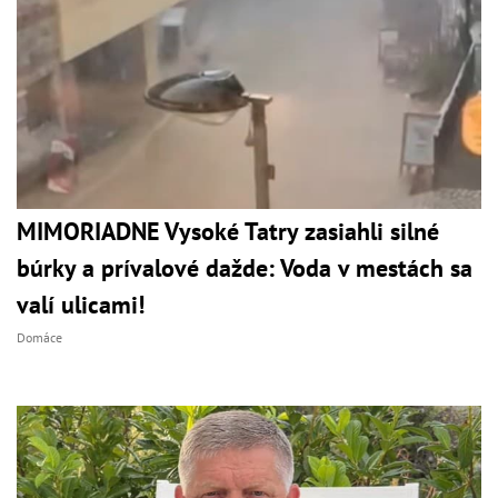
MIMORIADNE Vysoké Tatry zasiahli silné
búrky a prívalové dažde: Voda v mestách sa
valí ulicami!
Domáce