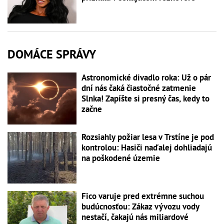
DOMÁCE SPRÁVY
Astronomické divadlo roka: Už o pár
dní nás čaká čiastočné zatmenie
Slnka! Zapíšte si presný čas, kedy to
začne
Rozsiahly požiar lesa v Trstíne je pod
kontrolou: Hasiči naďalej dohliadajú
na poškodené územie
Fico varuje pred extrémne suchou
budúcnosťou: Zákaz vývozu vody
nestačí, čakajú nás miliardové