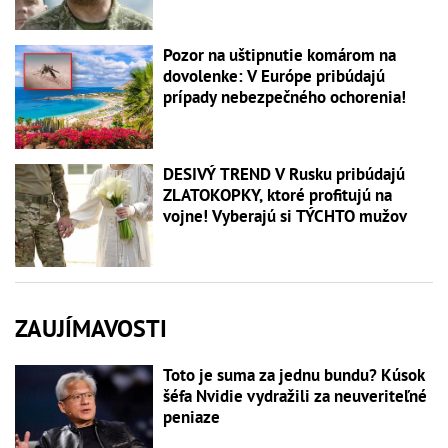
Pozor na uštipnutie komárom na
dovolenke: V Európe pribúdajú
prípady nebezpečného ochorenia!
DESIVÝ TREND V Rusku pribúdajú
ZLATOKOPKY, ktoré profitujú na
vojne! Vyberajú si TÝCHTO mužov
ZAUJÍMAVOSTI
Toto je suma za jednu bundu? Kúsok
šéfa Nvidie vydražili za neuveriteľné
peniaze