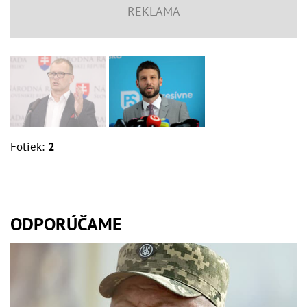
Fotiek:
2
ODPORÚČAME