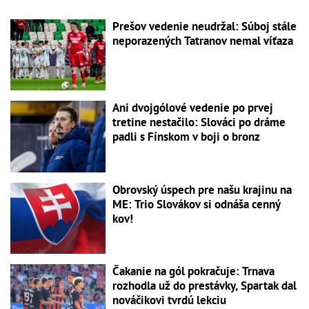
Prešov vedenie neudržal: Súboj stále
neporazených Tatranov nemal víťaza
Ani dvojgólové vedenie po prvej
tretine nestačilo: Slováci po dráme
padli s Fínskom v boji o bronz
Obrovský úspech pre našu krajinu na
ME: Trio Slovákov si odnáša cenný
kov!
Čakanie na gól pokračuje: Trnava
rozhodla už do prestávky, Spartak dal
nováčikovi tvrdú lekciu