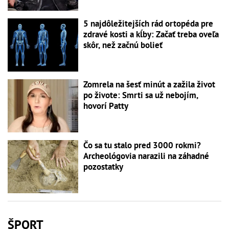
5 najdôležitejších rád ortopéda pre
zdravé kosti a kĺby: Začať treba oveľa
skôr, než začnú bolieť
Zomrela na šesť minút a zažila život
po živote: Smrti sa už nebojím,
hovorí Patty
Čo sa tu stalo pred 3000 rokmi?
Archeológovia narazili na záhadné
pozostatky
ŠPORT