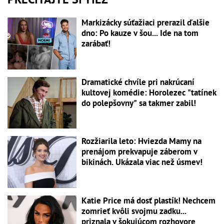
Markizácky súťažiaci prerazil ďalšie
dno: Po kauze v šou... Ide na tom
zarábať!
Dramatické chvíle pri nakrúcaní
kultovej komédie: Horolezec "tatínek
do polepšovny" sa takmer zabil!
Rozžiarila leto: Hviezda Mamy na
prenájom prekvapuje záberom v
bikinách. Ukázala viac než úsmev!
Katie Price má dosť plastík! Nechcem
zomrieť kvôli svojmu zadku...
priznala v šokujúcom rozhovore