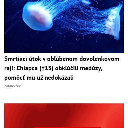
Smrtiaci útok v obľúbenom dovolenkovom
raji: Chlapca (†13) obkľúčili medúzy,
pomôcť mu už nedokázali
Zahraničné