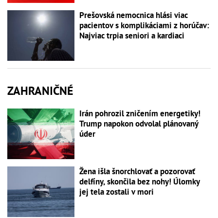
Prešovská nemocnica hlási viac
pacientov s komplikáciami z horúčav:
Najviac trpia seniori a kardiaci
ZAHRANIČNÉ
Irán pohrozil zničením energetiky!
Trump napokon odvolal plánovaný
úder
Žena išla šnorchlovať a pozorovať
delfíny, skončila bez nohy! Úlomky
jej tela zostali v mori