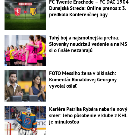
FC Twente Enschede – FC DAC 1904
Dunajská Streda: Online prenos z 3.
predkola Konferenčnej ligy
Tuhý boj a najsmolnejšia prehra:
Slovenky neudržali vedenie a na MS
si o finále nezahrajú
FOTO Messiho žena v bikinách:
Komentár Ronaldovej Georginy
vyvolal ošiaľ
Kariéra Patrika Rybára naberie nový
smer: Jeho pôsobenie v klube z KHL
je minulosťou