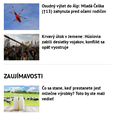
Osudný výlet do Álp: Mladá Češka
(†13) zahynula pred očami rodičov
Krvavý útok v Jemene: Húsíovia
zabili desiatky vojakov, konflikt sa
opäť vyostruje
ZAUJÍMAVOSTI
Čo sa stane, keď prestanete jesť
mliečne výrobky? Toto by ste mali
vedieť