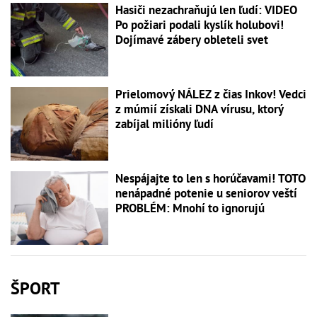
Hasiči nezachraňujú len ľudí: VIDEO
Po požiari podali kyslík holubovi!
Dojímavé zábery obleteli svet
Prielomový NÁLEZ z čias Inkov! Vedci
z múmií získali DNA vírusu, ktorý
zabíjal milióny ľudí
Nespájajte to len s horúčavami! TOTO
nenápadné potenie u seniorov veští
PROBLÉM: Mnohí to ignorujú
ŠPORT