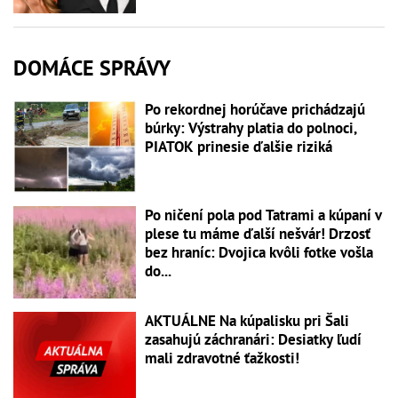
DOMÁCE SPRÁVY
Po rekordnej horúčave prichádzajú
búrky: Výstrahy platia do polnoci,
PIATOK prinesie ďalšie riziká
Po ničení pola pod Tatrami a kúpaní v
plese tu máme ďalší nešvár! Drzosť
bez hraníc: Dvojica kvôli fotke vošla
do...
AKTUÁLNE Na kúpalisku pri Šali
zasahujú záchranári: Desiatky ľudí
mali zdravotné ťažkosti!