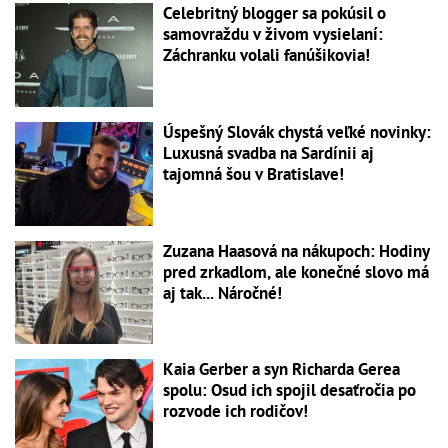
Celebritný blogger sa pokúsil o
samovraždu v živom vysielaní:
Záchranku volali fanúšikovia!
Úspešný Slovák chystá veľké novinky:
Luxusná svadba na Sardínii aj
tajomná šou v Bratislave!
Zuzana Haasová na nákupoch: Hodiny
pred zrkadlom, ale konečné slovo má
aj tak... Náročné!
Kaia Gerber a syn Richarda Gerea
spolu: Osud ich spojil desaťročia po
rozvode ich rodičov!