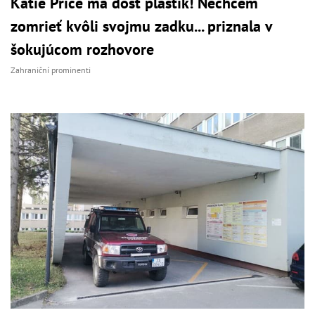
Katie Price má dosť plastík! Nechcem
zomrieť kvôli svojmu zadku... priznala v
šokujúcom rozhovore
Zahraniční prominenti