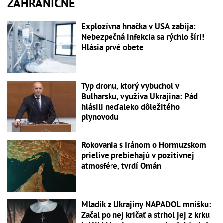
ZAHRANIČNÉ
Explozívna hnačka v USA zabíja:
Nebezpečná infekcia sa rýchlo šíri!
Hlásia prvé obete
Typ dronu, ktorý vybuchol v
Bulharsku, využíva Ukrajina: Pád
hlásili neďaleko dôležitého
plynovodu
Rokovania s Iránom o Hormuzskom
prielive prebiehajú v pozitívnej
atmosfére, tvrdí Omán
Mladík z Ukrajiny NAPADOL mníšku:
Začal po nej kričať a strhol jej z krku