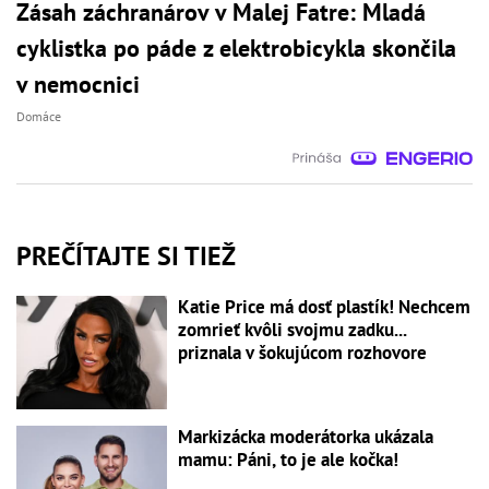
Zásah záchranárov v Malej Fatre: Mladá
cyklistka po páde z elektrobicykla skončila
v nemocnici
Domáce
PREČÍTAJTE SI TIEŽ
Katie Price má dosť plastík! Nechcem
zomrieť kvôli svojmu zadku...
priznala v šokujúcom rozhovore
Markizácka moderátorka ukázala
mamu: Páni, to je ale kočka!