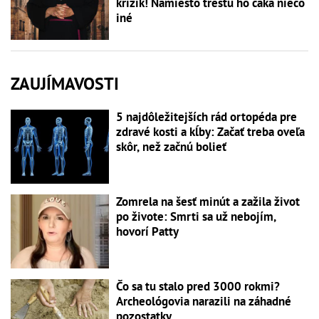
krížik! Namiesto trestu ho čaká niečo
iné
ZAUJÍMAVOSTI
5 najdôležitejších rád ortopéda pre
zdravé kosti a kĺby: Začať treba oveľa
skôr, než začnú bolieť
Zomrela na šesť minút a zažila život
po živote: Smrti sa už nebojím,
hovorí Patty
Čo sa tu stalo pred 3000 rokmi?
Archeológovia narazili na záhadné
pozostatky