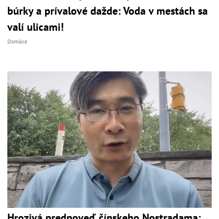
búrky a prívalové dažde: Voda v mestách sa
valí ulicami!
Domáce
Hrozivá predpoveď čínskeho Nostradama: