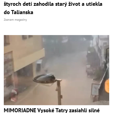
štyroch detí zahodila starý život a utiekla
do Talianska
Zoznam magazíny
MIMORIADNE Vysoké Tatry zasiahli silné