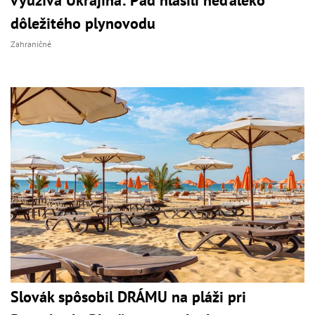
využíva Ukrajina: Pád hlásili neďaleko
dôležitého plynovodu
Zahraničné
Slovák spôsobil DRÁMU na pláži pri