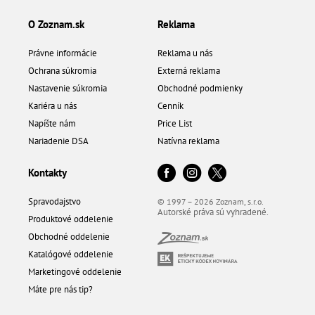
O Zoznam.sk
Reklama
Právne informácie
Reklama u nás
Ochrana súkromia
Externá reklama
Nastavenie súkromia
Obchodné podmienky
Kariéra u nás
Cenník
Napíšte nám
Price List
Nariadenie DSA
Natívna reklama
Kontakty
Spravodajstvo
© 1997 – 2026 Zoznam, s.r.o.
Autorské práva sú vyhradené.
Produktové oddelenie
Obchodné oddelenie
Katalógové oddelenie
Marketingové oddelenie
Máte pre nás tip?