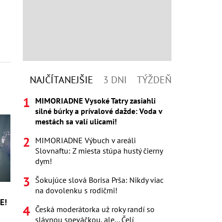
NAJČÍTANEJŠIE
3 DNI
TÝŽDEŇ
MIMORIADNE Vysoké Tatry zasiahli
silné búrky a prívalové dažde: Voda v
mestách sa valí ulicami!
MIMORIADNE Výbuch v areáli
Slovnaftu: Z miesta stúpa hustý čierny
dym!
Šokujúce slová Borisa Prša: Nikdy viac
na dovolenku s rodičmi!
E!
Česká moderátorka už roky randí so
slávnou speváčkou, ale... Čelí