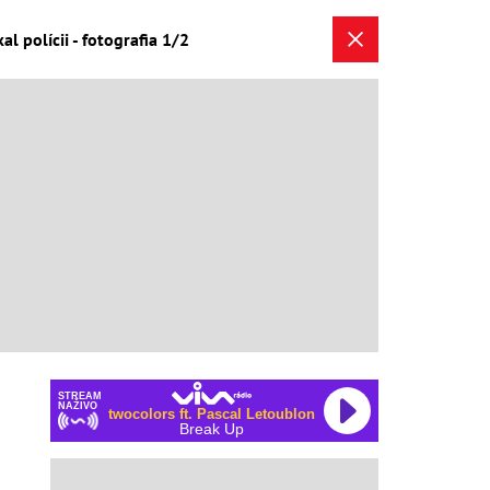
l polícii - fotografia 1/2
STREAM
NAŽIVO
twocolors ft. Pascal Letoublon
Break Up