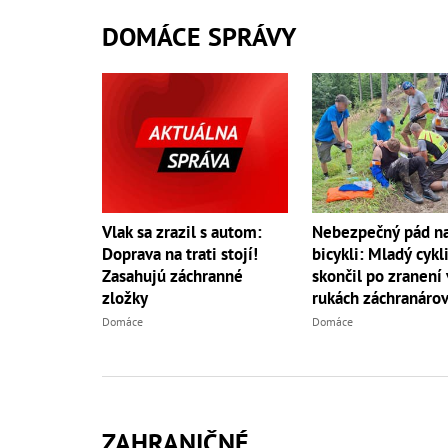
DOMÁCE SPRÁVY
Vlak sa zrazil s autom:
Nebezpečný pád n
Doprava na trati stojí!
bicykli: Mladý cykl
Zasahujú záchranné
skončil po zranení 
zložky
rukách záchranáro
Domáce
Domáce
ZAHRANIČNÉ