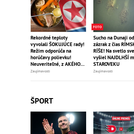
FOTO
Rekordné teploty
Sucho na Dunaji od
vyvolali ŠOKUJÚCE rady!
zázrak z čias RÍMS
Režim odporúča na
RÍŠE! Na svetlo sv
horúčavy polievku!
vyšiel NAJDLHŠÍ m
Neuveriteľné, z AKÉHO
STAROVEKU
zvierata
Zaujímavosti
Zaujímavosti
ŠPORT