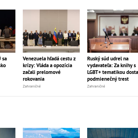
Ruský súd udrel na
Ú sa
Venezuela hľadá cestu z
vydavateľa: Za knihy s
sko
krízy: Vláda a opozícia
LGBT+ tematikou dosta
začali prelomové
podmienečný trest
rokovania
Zahraničné
Zahraničné