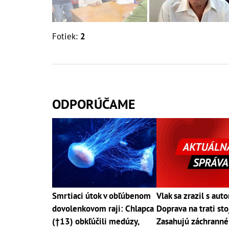
Fotiek:
2
ODPORÚČAME
Smrtiaci útok v obľúbenom
Vlak sa zrazil s aut
dovolenkovom raji: Chlapca
Doprava na trati sto
(†13) obkľúčili medúzy,
Zasahujú záchranné