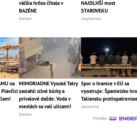
väčšia hrôza číhala v
NAJDLHŠÍ most
BAZÉNE
STAROVEKU
Domáce
Zaujímavosti
RÁMU na
MIMORIADNE Vysoké Tatry
Spor o hranice v EÚ sa
 Plavčíci
zasiahli silné búrky a
vyostruje: Španielsko hro
čiam!
prívalové dažde: Voda v
Taliansku protiopatrenia
mestách sa valí ulicami!
Zahraničné
Domáce