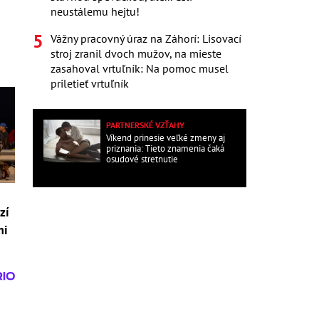
neustálemu hejtu!
Vážny pracovný úraz na Záhorí: Lisovací
stroj zranil dvoch mužov, na mieste
zasahoval vrtuľník: Na pomoc musel
priletieť vrtuľník
PARTNERSKÉ VZŤAHY
Víkend prinesie veľké zmeny aj
priznania: Tieto znamenia čaká
osudové stretnutie
zí
mi