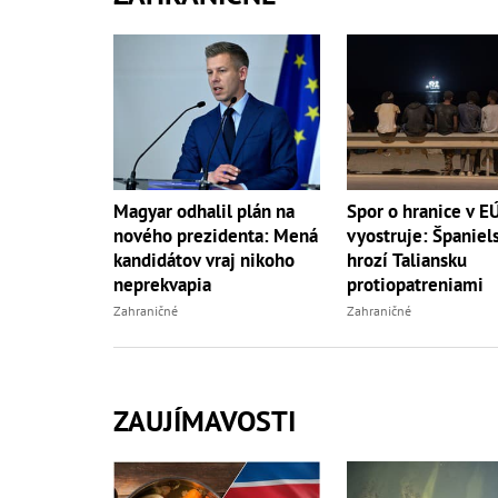
Magyar odhalil plán na
Spor o hranice v E
nového prezidenta: Mená
vyostruje: Španiel
kandidátov vraj nikoho
hrozí Taliansku
neprekvapia
protiopatreniami
Zahraničné
Zahraničné
ZAUJÍMAVOSTI