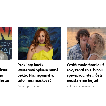
Česká moderátorka už
Prekliaty budík!
roky randí so slávnou
ársku
Wisterová opísala ranné
speváčkou, ale... Čelí
ho
peklo: Nič nepomáha,
neustálemu hejtu!
Nestačí
toto musí maskovať
Zahraniční prominenti
Domáci prominenti