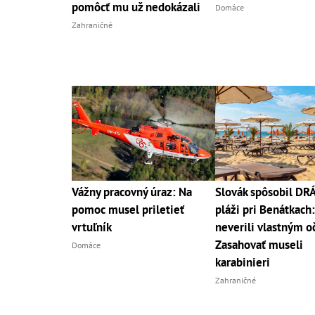
pomôcť mu už nedokázali
Domáce
Zahraničné
Vážny pracovný úraz: Na
Slovák spôsobil D
pomoc musel priletieť
pláži pri Benátkach:
vrtuľník
neverili vlastným o
Zasahovať museli
Domáce
karabinieri
Zahraničné