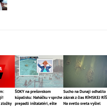
om:
ŠOKY na prešovskom
Sucho na Dunaji odhalilo
jí!
kúpalisku: Naháčku v sprche
zázrak z čias RÍMSKEJ RÍŠ
 zložky
prepadli inštalatéri, ešte
Na svetlo sveta vyšiel