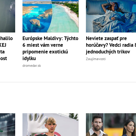
halilo
Európske Maldivy: Týchto
Neviete zaspať pre
KEJ
6 miest vám verne
horúčavy? Vedci radia 
eta
pripomenie exotickú
jednoduchých trikov
ost
idylku
Zaujímavosti
dromedar.sk