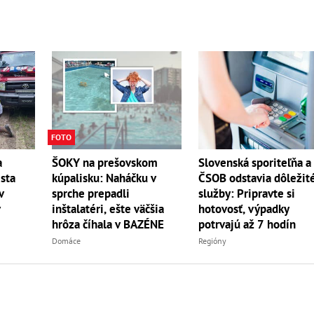
FOTO
a
Slovenská sporiteľňa a
ŠOKY na prešovskom
ista
ČSOB odstavia dôležit
kúpalisku: Naháčku v
v
služby: Pripravte si
sprche prepadli
v
hotovosť, výpadky
inštalatéri, ešte väčšia
potrvajú až 7 hodín
hrôza číhala v BAZÉNE
Regióny
Domáce