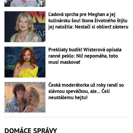
Ľadová sprcha pre Meghan a jej
kulinársku šou! Ikona životného štýlu
jej naložila: Nestačí si obliecť zásteru
Prekliaty budík! Wisterová opísala
ranné peklo: Nič nepomáha, toto
musí maskovať
Česká moderátorka už roky randí so
slávnou speváčkou, ale... Čelí
neustálemu hejtu!
DOMÁCE SPRÁVY