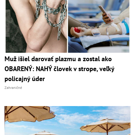
Muž išiel darovať plazmu a zostal ako
OBARENÝ: NAHÝ človek v strope, veľký
policajný úder
Zahraničné