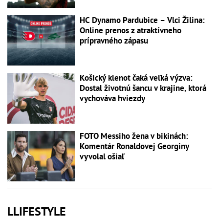
HC Dynamo Pardubice – Vlci Žilina:
Online prenos z atraktívneho
prípravného zápasu
Košický klenot čaká veľká výzva:
Dostal životnú šancu v krajine, ktorá
vychováva hviezdy
FOTO Messiho žena v bikinách:
Komentár Ronaldovej Georginy
vyvolal ošiaľ
LLIFESTYLE