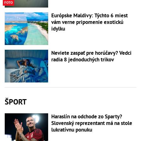
FOTO
Európske Maldivy: Týchto 6 miest
vám verne pripomenie exotickú
idylku
Neviete zaspať pre horúčavy? Vedci
radia 8 jednoduchých trikov
ŠPORT
Haraslín na odchode zo Sparty?
Slovenský reprezentant má na stole
lukratívnu ponuku