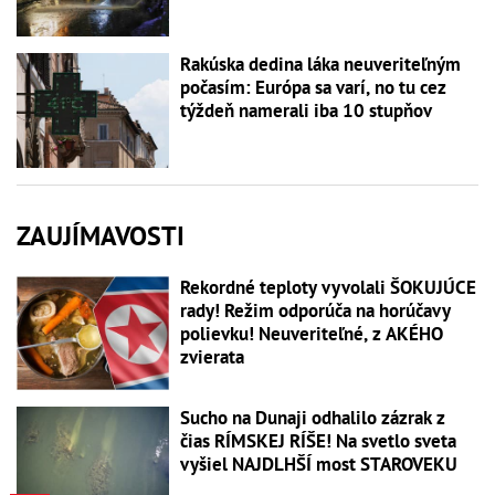
Rakúska dedina láka neuveriteľným
počasím: Európa sa varí, no tu cez
týždeň namerali iba 10 stupňov
ZAUJÍMAVOSTI
Rekordné teploty vyvolali ŠOKUJÚCE
rady! Režim odporúča na horúčavy
polievku! Neuveriteľné, z AKÉHO
zvierata
Sucho na Dunaji odhalilo zázrak z
čias RÍMSKEJ RÍŠE! Na svetlo sveta
vyšiel NAJDLHŠÍ most STAROVEKU