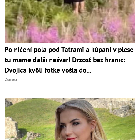
Po ničení pola pod Tatrami a kúpaní v plese
tu máme ďalší nešvár! Drzosť bez hraníc:
Dvojica kvôli fotke vošla do...
Domáce