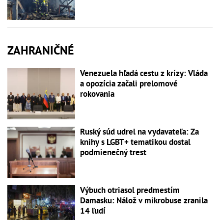
ZAHRANIČNÉ
Venezuela hľadá cestu z krízy: Vláda
a opozícia začali prelomové
rokovania
Ruský súd udrel na vydavateľa: Za
knihy s LGBT+ tematikou dostal
podmienečný trest
Výbuch otriasol predmestím
Damasku: Nálož v mikrobuse zranila
14 ľudí