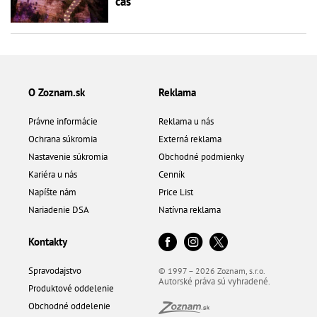
čas
O Zoznam.sk
Reklama
Právne informácie
Reklama u nás
Ochrana súkromia
Externá reklama
Nastavenie súkromia
Obchodné podmienky
Kariéra u nás
Cenník
Napíšte nám
Price List
Nariadenie DSA
Natívna reklama
Kontakty
Spravodajstvo
© 1997 – 2026 Zoznam, s.r.o.
Autorské práva sú vyhradené.
Produktové oddelenie
Obchodné oddelenie