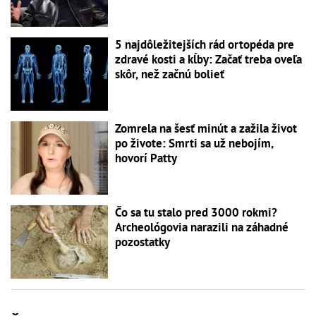
5 najdôležitejších rád ortopéda pre
zdravé kosti a kĺby: Začať treba oveľa
skôr, než začnú bolieť
Zomrela na šesť minút a zažila život
po živote: Smrti sa už nebojím,
hovorí Patty
Čo sa tu stalo pred 3000 rokmi?
Archeológovia narazili na záhadné
pozostatky