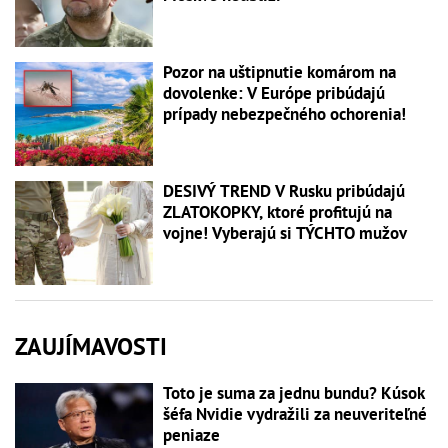
Pozor na uštipnutie komárom na
dovolenke: V Európe pribúdajú
prípady nebezpečného ochorenia!
DESIVÝ TREND V Rusku pribúdajú
ZLATOKOPKY, ktoré profitujú na
vojne! Vyberajú si TÝCHTO mužov
ZAUJÍMAVOSTI
Toto je suma za jednu bundu? Kúsok
šéfa Nvidie vydražili za neuveriteľné
peniaze