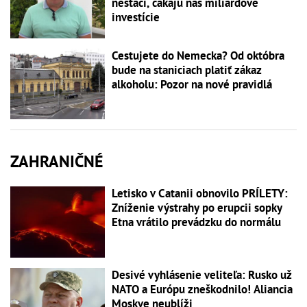
nestačí, čakajú nás miliardové
investície
Cestujete do Nemecka? Od októbra
bude na staniciach platiť zákaz
alkoholu: Pozor na nové pravidlá
ZAHRANIČNÉ
Letisko v Catanii obnovilo PRÍLETY:
Zníženie výstrahy po erupcii sopky
Etna vrátilo prevádzku do normálu
Desivé vyhlásenie veliteľa: Rusko už
NATO a Európu zneškodnilo! Aliancia
Moskve neublíži