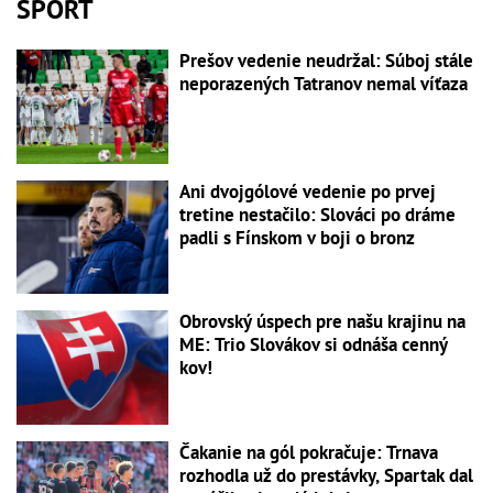
ŠPORT
Prešov vedenie neudržal: Súboj stále
neporazených Tatranov nemal víťaza
Ani dvojgólové vedenie po prvej
tretine nestačilo: Slováci po dráme
padli s Fínskom v boji o bronz
Obrovský úspech pre našu krajinu na
ME: Trio Slovákov si odnáša cenný
kov!
Čakanie na gól pokračuje: Trnava
rozhodla už do prestávky, Spartak dal