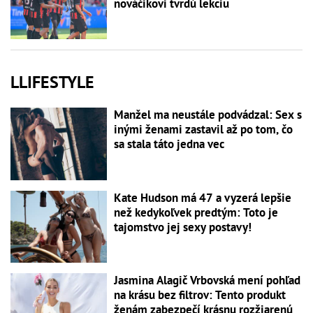
nováčikovi tvrdú lekciu
LLIFESTYLE
Manžel ma neustále podvádzal: Sex s
inými ženami zastavil až po tom, čo
sa stala táto jedna vec
Kate Hudson má 47 a vyzerá lepšie
než kedykoľvek predtým: Toto je
tajomstvo jej sexy postavy!
Jasmina Alagič Vrbovská mení pohľad
na krásu bez filtrov: Tento produkt
ženám zabezpečí krásnu rozžiarenú