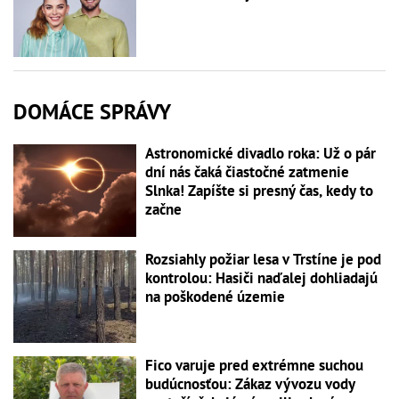
DOMÁCE SPRÁVY
Astronomické divadlo roka: Už o pár
dní nás čaká čiastočné zatmenie
Slnka! Zapíšte si presný čas, kedy to
začne
Rozsiahly požiar lesa v Trstíne je pod
kontrolou: Hasiči naďalej dohliadajú
na poškodené územie
Fico varuje pred extrémne suchou
budúcnosťou: Zákaz vývozu vody