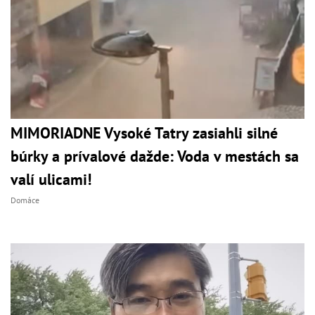
MIMORIADNE Vysoké Tatry zasiahli silné
búrky a prívalové dažde: Voda v mestách sa
valí ulicami!
Domáce