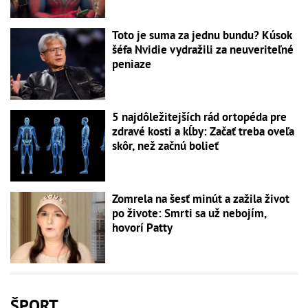
Toto je suma za jednu bundu? Kúsok
šéfa Nvidie vydražili za neuveriteľné
peniaze
5 najdôležitejších rád ortopéda pre
zdravé kosti a kĺby: Začať treba oveľa
skôr, než začnú bolieť
Zomrela na šesť minút a zažila život
po živote: Smrti sa už nebojím,
hovorí Patty
ŠPORT