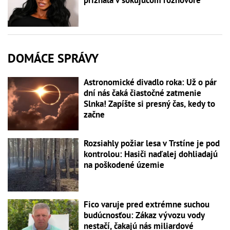
priznala v šokujúcom rozhovore
DOMÁCE SPRÁVY
Astronomické divadlo roka: Už o pár
dní nás čaká čiastočné zatmenie
Slnka! Zapíšte si presný čas, kedy to
začne
Rozsiahly požiar lesa v Trstíne je pod
kontrolou: Hasiči naďalej dohliadajú
na poškodené územie
Fico varuje pred extrémne suchou
budúcnosťou: Zákaz vývozu vody
nestačí, čakajú nás miliardové