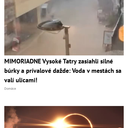
MIMORIADNE Vysoké Tatry zasiahli silné
búrky a prívalové dažde: Voda v mestách sa
valí ulicami!
Domáce