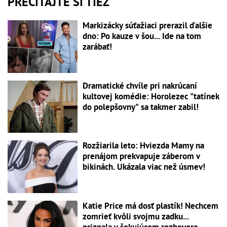
PREČÍTAJTE SI TIEŽ
Markizácky súťažiaci prerazil ďalšie
dno: Po kauze v šou... Ide na tom
zarábať!
Dramatické chvíle pri nakrúcaní
kultovej komédie: Horolezec "tatínek
do polepšovny" sa takmer zabil!
Rozžiarila leto: Hviezda Mamy na
prenájom prekvapuje záberom v
bikinách. Ukázala viac než úsmev!
Katie Price má dosť plastík! Nechcem
zomrieť kvôli svojmu zadku...