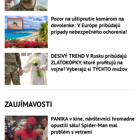
Pozor na uštipnutie komárom na
dovolenke: V Európe pribúdajú
prípady nebezpečného ochorenia!
DESIVÝ TREND V Rusku pribúdajú
ZLATOKOPKY, ktoré profitujú na
vojne! Vyberajú si TÝCHTO mužov
ZAUJÍMAVOSTI
PANIKA v kine, návštevníci hromadne
opustili sálu! Spider-Man mal
problém s vetrami