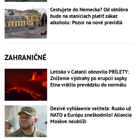
Cestujete do Nemecka? Od októbra
bude na staniciach platiť zákaz
alkoholu: Pozor na nové pravidlá
ZAHRANIČNÉ
Letisko v Catanii obnovilo PRÍLETY:
Zníženie výstrahy po erupcii sopky
Etna vrátilo prevádzku do normálu
Desivé vyhlásenie veliteľa: Rusko už
NATO a Európu zneškodnilo! Aliancia
Moskve neublíži