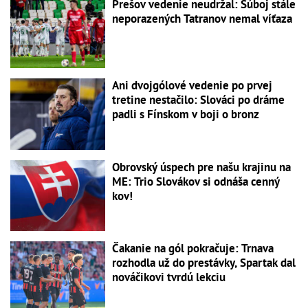
Prešov vedenie neudržal: Súboj stále
neporazených Tatranov nemal víťaza
Ani dvojgólové vedenie po prvej
tretine nestačilo: Slováci po dráme
padli s Fínskom v boji o bronz
Obrovský úspech pre našu krajinu na
ME: Trio Slovákov si odnáša cenný
kov!
Čakanie na gól pokračuje: Trnava
rozhodla už do prestávky, Spartak dal
nováčikovi tvrdú lekciu