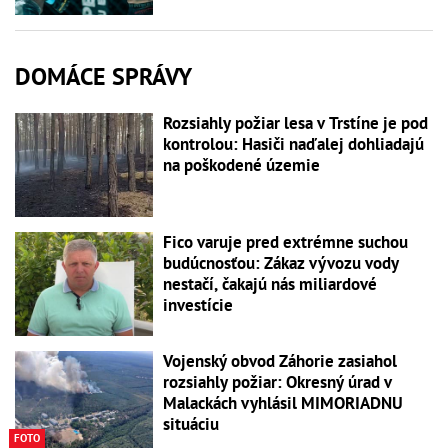
DOMÁCE SPRÁVY
Rozsiahly požiar lesa v Trstíne je pod
kontrolou: Hasiči naďalej dohliadajú
na poškodené územie
Fico varuje pred extrémne suchou
budúcnosťou: Zákaz vývozu vody
nestačí, čakajú nás miliardové
investície
Vojenský obvod Záhorie zasiahol
rozsiahly požiar: Okresný úrad v
Malackách vyhlásil MIMORIADNU
situáciu
FOTO