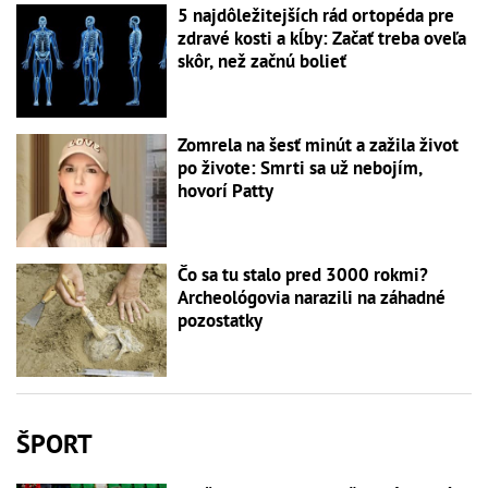
5 najdôležitejších rád ortopéda pre
zdravé kosti a kĺby: Začať treba oveľa
skôr, než začnú bolieť
Zomrela na šesť minút a zažila život
po živote: Smrti sa už nebojím,
hovorí Patty
Čo sa tu stalo pred 3000 rokmi?
Archeológovia narazili na záhadné
pozostatky
ŠPORT