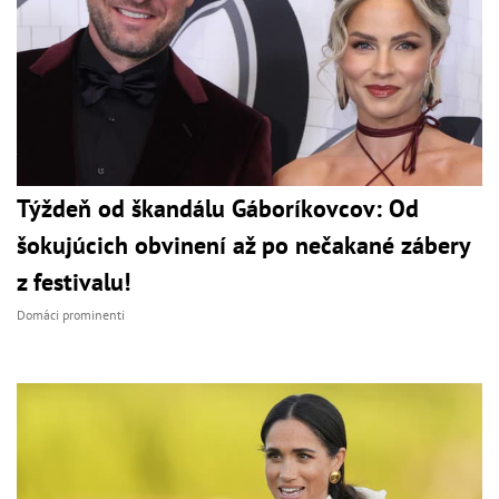
Týždeň od škandálu Gáboríkovcov: Od
šokujúcich obvinení až po nečakané zábery
z festivalu!
Domáci prominenti