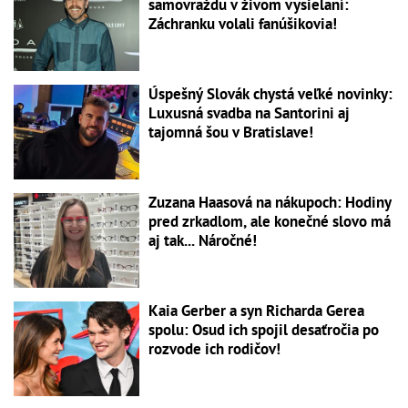
samovraždu v živom vysielaní:
Záchranku volali fanúšikovia!
Úspešný Slovák chystá veľké novinky:
Luxusná svadba na Santorini aj
tajomná šou v Bratislave!
Zuzana Haasová na nákupoch: Hodiny
pred zrkadlom, ale konečné slovo má
aj tak... Náročné!
Kaia Gerber a syn Richarda Gerea
spolu: Osud ich spojil desaťročia po
rozvode ich rodičov!