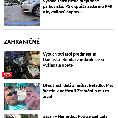
Vysoké Tatry riešia preplnené
parkoviská: PSK spúšťa zadarmo P+R
a kyvadlovú dopravu
ZAHRANIČNÉ
Výbuch otriasol predmestím
Damasku: Bomba v mikrobuse si
vyžiadala obete
FOTO
Otec troch detí zmeškal lietadlo: Mal
šťastie v nešťastí! Zachránilo mu to
život
Zásah v Nemecku: Polícia zadržala