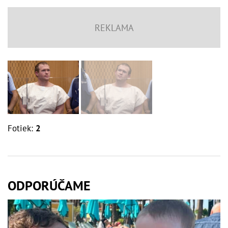
Fotiek:
2
ODPORÚČAME