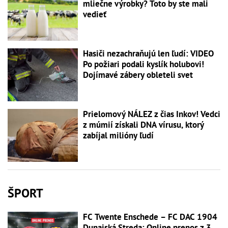
mliečne výrobky? Toto by ste mali
vedieť
Hasiči nezachraňujú len ľudí: VIDEO
Po požiari podali kyslík holubovi!
Dojímavé zábery obleteli svet
Prielomový NÁLEZ z čias Inkov! Vedci
z múmií získali DNA vírusu, ktorý
zabíjal milióny ľudí
ŠPORT
FC Twente Enschede – FC DAC 1904
Dunajská Streda: Online prenos z 3.