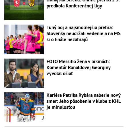
predkola Konferenčnej ligy
Tuhý boj a najsmolnejšia prehra:
Slovenky neudržali vedenie a na MS
si o finále nezahrajú
FOTO Messiho žena v bikinách:
Komentár Ronaldovej Georginy
vyvolal ošiaľ
Kariéra Patrika Rybára naberie nový
smer: Jeho pôsobenie v klube z KHL
je minulosťou