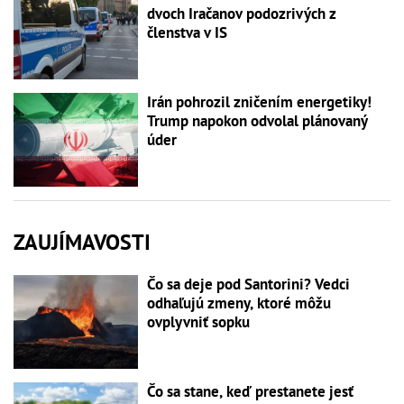
dvoch Iračanov podozrivých z
členstva v IS
Irán pohrozil zničením energetiky!
Trump napokon odvolal plánovaný
úder
ZAUJÍMAVOSTI
Čo sa deje pod Santorini? Vedci
odhaľujú zmeny, ktoré môžu
ovplyvniť sopku
Čo sa stane, keď prestanete jesť