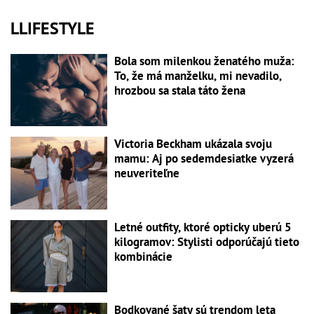
LLIFESTYLE
Bola som milenkou ženatého muža:
To, že má manželku, mi nevadilo,
hrozbou sa stala táto žena
Victoria Beckham ukázala svoju
mamu: Aj po sedemdesiatke vyzerá
neuveriteľne
Letné outfity, ktoré opticky uberú 5
kilogramov: Stylisti odporúčajú tieto
kombinácie
Bodkované šaty sú trendom leta