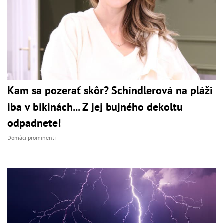
Kam sa pozerať skôr? Schindlerová na pláži
iba v bikinách... Z jej bujného dekoltu
odpadnete!
Domáci prominenti