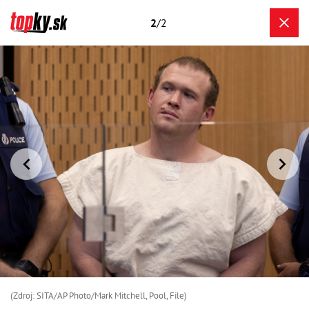
2
/2
(Zdroj: SITA/AP Photo/Mark Mitchell, Pool, File)