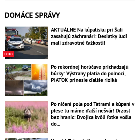
DOMÁCE SPRÁVY
AKTUÁLNE Na kúpalisku pri Šali
zasahujú záchranári: Desiatky ľudí
mali zdravotné ťažkosti!
FOTO
Po rekordnej horúčave prichádzajú
búrky: Výstrahy platia do polnoci,
PIATOK prinesie ďalšie riziká
Po ničení pola pod Tatrami a kúpaní v
plese tu máme ďalší nešvár! Drzosť
bez hraníc: Dvojica kvôli fotke vošla
do...