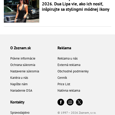
2026. Dua Lipa vie, ako ich nosiť,
inšpirujte sa stylingmi módnej ikony
O Zoznam.sk
Reklama
Právne informácie
Reklama u nás
Ochrana súkromia
Externá reklama
Nastavenie súkromia
Obchodné podmienky
Kariéra u nás
Cenník
Napíšte nám
Price List
Nariadenie DSA
Natívna reklama
Kontakty
Spravodajstvo
© 1997 – 2026 Zoznam, s.r.o.